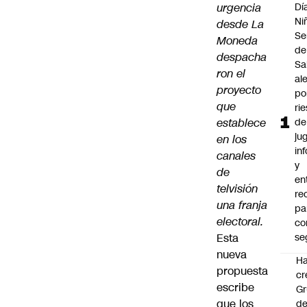
urgencia
Dí
Ni
desde La
Se
Moneda
de
despacha
Sa
ron el
al
proyecto
po
que
ri
establece
de
ju
en los
in
canales
y
de
en
telvisión
re
una franja
pa
electoral.
co
Esta
se
nueva
Ha
propuesta
cr
escribe
G
que los
d