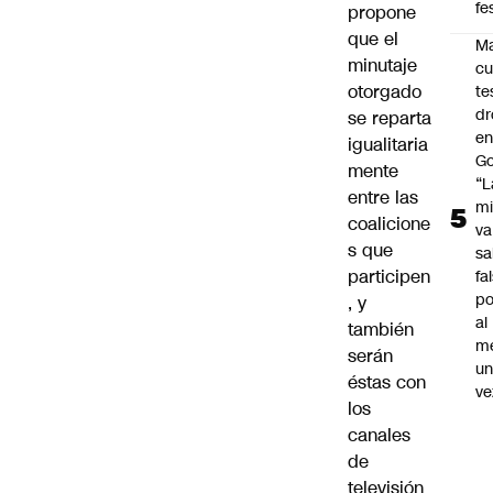
fe
propone
que el
Ma
minutaje
cu
otorgado
te
dr
se reparta
en
igualitaria
Go
mente
“L
entre las
mi
coalicione
va
s que
sa
participen
fa
po
, y
al
también
m
serán
u
éstas con
ve
los
canales
de
televisión