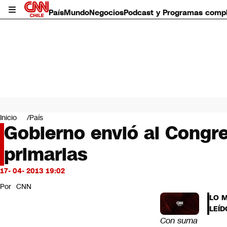
País
Mundo
Negocios
Podcast y Programas comp
País
Mundo
Inicio
País
Negocios
Gobierno envió al Congres
Deportes
primarias
Programas completos
Cultura
Servicios
17- 04- 2013 19:02
Bits
Por
CNN
CNN Data
LO 
CNN tiempo
LEÍD
Futuro 360
Con suma
Opinión