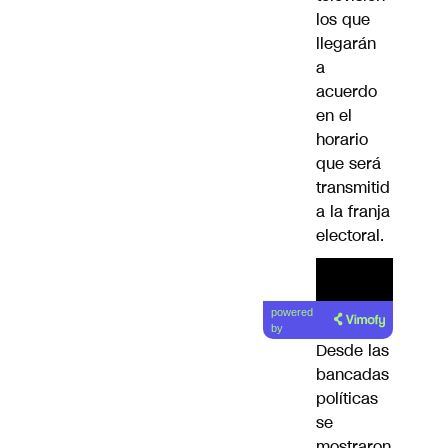
los que
llegarán
a
acuerdo
en el
horario
que será
transmitid
a la franja
electoral.
powered
by
Desde las
bancadas
políticas
se
mostraron