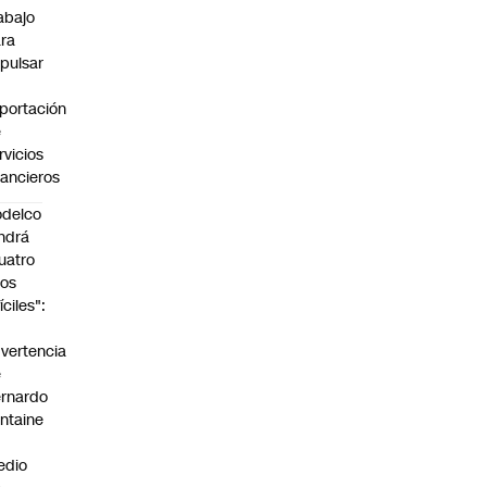
abajo
ra
pulsar
portación
e
rvicios
nancieros
delco
ndrá
uatro
os
fíciles":
a
vertencia
e
rnardo
ntaine
n
edio