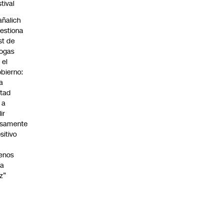
stival
ñalich
estiona
st de
ogas
 el
bierno:
a
tad
 a
lir
lsamente
sitivo
enos
na
z”