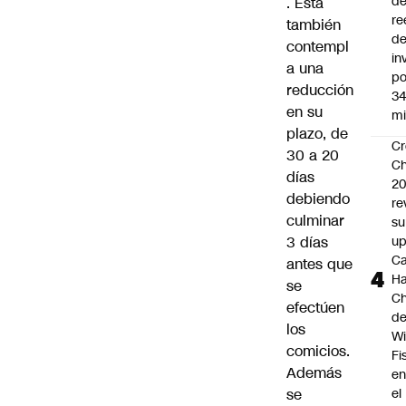
d
. Ésta
re
también
d
contempl
in
a una
po
reducción
34
en su
mi
plazo, de
Cr
30 a 20
Ch
días
2
debiendo
re
culminar
su
3 días
up
Ca
antes que
Ha
se
Ch
efectúen
d
los
Wi
comicios.
Fi
Además
e
se
el