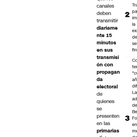
Tr
canales
pa
deben
im
transmitir
la
diariame
ex
nte 15
d
minutos
se
en sus
fi
transmisi
Co
ón con
te
propagan
"c
da
añ
di
electoral
L
de
ad
quienes
d
se
Be
presenten
Fo
en las
e
primarias
m