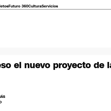
letos
Futuro 360
Cultura
Servicios
o el nuevo proyecto de la
MÁS
O