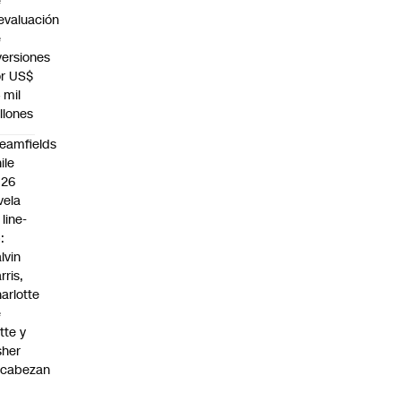
e
evaluación
e
versiones
r US$
 mil
llones
eamfields
ile
026
vela
 line-
:
lvin
rris,
arlotte
e
tte y
sher
ncabezan