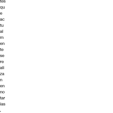
tes
qu
e
ac
tu
al
m
en
te
se
re
ali
za
n
en
no
tar
ías
,