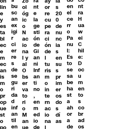
co
do
ra
on
Zo
ay
la
bu
nt
en
nt
lin
ol
or
s
sc
ra
el
e
e
óg
re
20
an
H
ce
la
y
ic
cu
0
ex
ua
rr
ge
es
o
pe
de
igi
w
o
sti
ta
N
ra
nu
r
ei
Pa
ón
bl
ac
ci
nc
ci
C
nu
de
ec
io
ón
ia
er
hil
l:
Gi
e
na
de
s
re
e:
Es
an
m
l y
l
en
s
D
to
ni
ec
al
tu
su
de
oc
se
Inf
an
O
ris
s
se
u
sa
an
is
bs
m
pr
gu
m
be
ti
m
er
o
im
ri
en
ha
no
o
va
in
er
da
to
st
,
pr
to
te
os
d
s
a
en
op
ri
rn
do
inf
co
ah
m
ue
o
ac
s
an
br
or
ed
st
M
io
dí
til
ad
a
io
o
an
na
as
en
os
de
de
po
ue
l