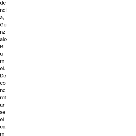
de
nci
a,
Go
nz
alo
Bl
u
m
el.
De
co
nc
ret
ar
se
el
ca
m