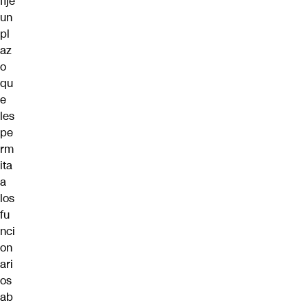
fije
un
pl
az
o
qu
e
les
pe
rm
ita
a
los
fu
nci
on
ari
os
ab