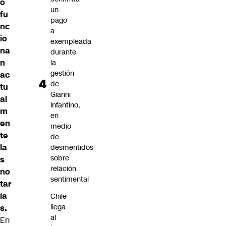
o
un
fu
pago
nc
a
io
exempleada
na
durante
n
la
gestión
ac
de
tu
Gianni
al
Infantino,
m
en
en
medio
te
de
la
desmentidos
sobre
s
relación
no
sentimental
tar
ía
Chile
llega
s.
al
En