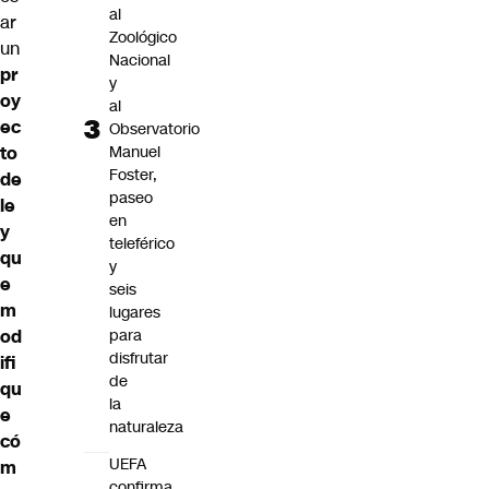
al
ar
Zoológico
un
Nacional
pr
y
oy
al
ec
Observatorio
to
Manuel
Foster,
de
paseo
le
en
y
teleférico
qu
y
e
seis
m
lugares
od
para
disfrutar
ifi
de
qu
la
e
naturaleza
có
UEFA
m
confirma