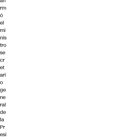
afi
rm
ó
el
mi
nis
tro
se
cr
et
ari
o
ge
ne
ral
de
la
Pr
esi