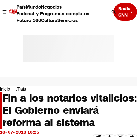
País
Mundo
Negocios
Radio
Podcast y Programas completos
CNN
Futuro 360
Cultura
Servicios
País
Mundo
Negocios
Inicio
País
Fin a los notarios vitalicios:
Deportes
Programas completos
El Gobierno enviará
Cultura
Servicios
reforma al sistema
Bits
CNN Data
18- 07- 2018 18:25
CNN tiempo