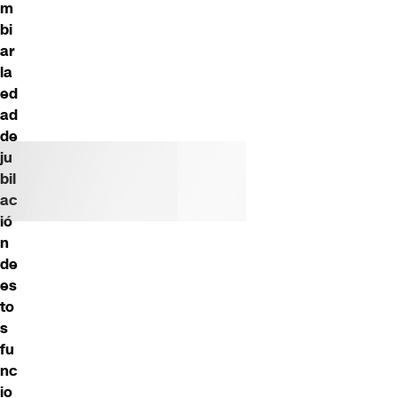
m
bi
ar
la
ed
ad
de
ju
bil
ac
ió
n
de
es
to
s
fu
nc
io