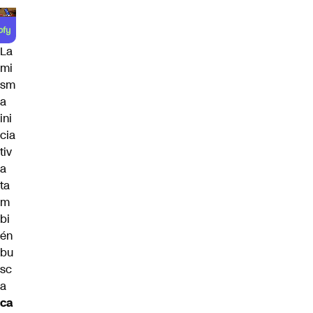
La
mi
sm
a
ini
cia
tiv
a
ta
m
bi
én
bu
sc
a
ca