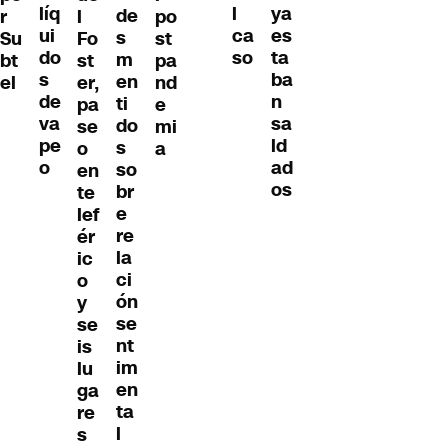
líq
ya
l
de
r
l
po
ui
es
ca
s
Su
Fo
st
do
ta
so
m
bt
st
pa
s
ba
en
el
er,
nd
de
n
ti
pa
e
va
sa
do
se
mi
pe
ld
s
o
a
o
ad
so
en
os
br
te
e
lef
re
ér
la
ic
ci
o
ón
y
se
se
nt
is
im
lu
en
ga
ta
re
l
s