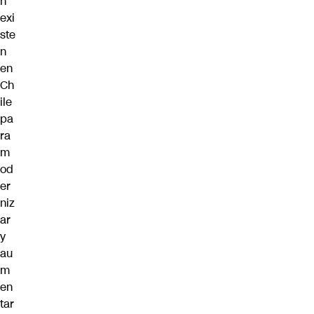
n
exi
ste
n
en
Ch
ile
pa
ra
m
od
er
niz
ar
y
au
m
en
tar