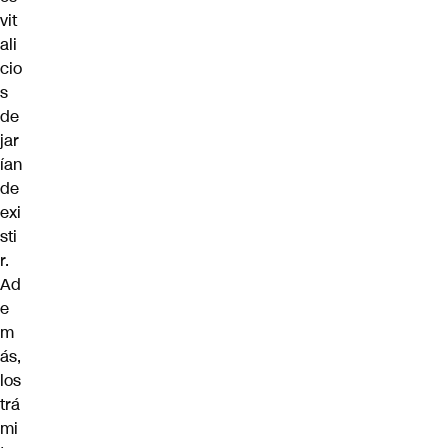
vit
ali
cio
s
de
jar
ían
de
exi
sti
r.
Ad
e
m
ás,
los
trá
mi