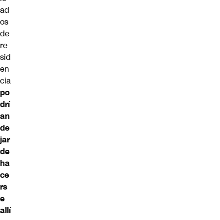
ad
os
de
re
sid
en
cia
po
drí
an
de
jar
de
ha
ce
rs
e
allí