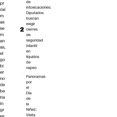
de
pr
intoxicaciones:
óxi
Diputados
m
buscan
as
exigir
se
cierres
m
de
seguridad
an
infantil
as,
en
el
líquidos
go
de
bi
vapeo
er
Panoramas
no
por
de
el
be
Día
ría
de
in
la
gr
Niñez:
Visita
es