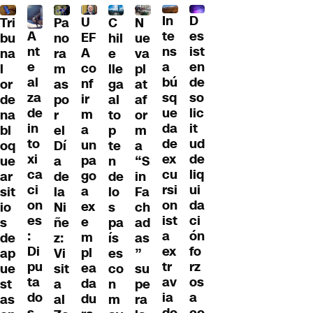
D
In
U
Tri
Pa
C
N
A
es
te
EF
bu
no
hil
ue
nt
ist
ns
A
na
ra
e
va
e
en
a
co
l
m
lle
pl
al
de
bú
nf
or
as
ga
at
za
so
sq
ir
de
po
al
af
de
lic
ue
m
na
r
to
or
in
it
da
a
bl
el
p
m
to
ud
de
un
oq
Dí
te
a
xi
de
ex
pa
ue
a
n
“S
ca
liq
cu
go
ar
de
de
in
ci
ui
rsi
a
sit
la
lo
Fa
on
da
on
ex
io
Ni
s
ch
es
ci
ist
e
s
ñe
pa
ad
:
ón
a
m
de
z:
ís
as
Di
fo
ex
pl
ap
Vi
es
”
pu
rz
tr
ea
ue
sit
co
su
ta
os
av
da
st
a
n
pe
do
a
ia
du
as
al
m
ra
s