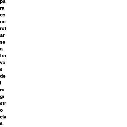
pa
ra
co
nc
ret
ar
se
a
tra
vé
s
de
l
re
gi
str
o
civ
il.