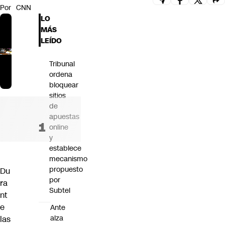
Por
CNN
Futuro 360
LO
Opinión
MÁS
LEÍDO
Tribunal
ordena
bloquear
sitios
de
apuestas
online
y
establece
mecanismo
propuesto
Du
por
ra
Subtel
nt
e
Ante
alza
las