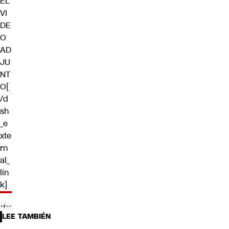
EL
VI
DE
O
AD
JU
NT
O[
/d
sh
_e
xte
rn
al_
lin
k]
LEE TAMBIÉN