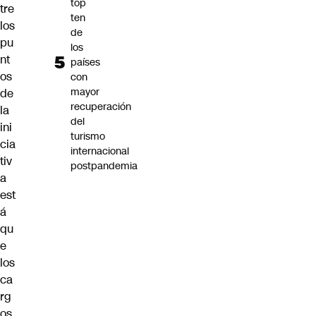
top
tre
ten
los
de
pu
los
nt
países
os
con
mayor
de
recuperación
la
del
ini
turismo
cia
internacional
tiv
postpandemia
a
est
á
qu
e
los
ca
rg
os