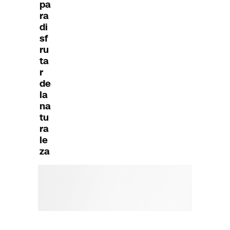
pa
ra
di
sf
ru
ta
r
de
la
na
tu
ra
le
za