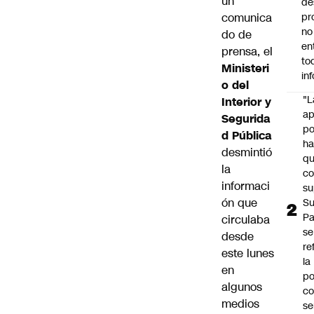
un
de
comunica
pr
no
do de
en
prensa, el
to
Ministeri
in
o del
"L
Interior y
ap
Segurida
po
d Pública
h
desmintió
q
la
c
informaci
su
ón que
Su
P
circulaba
se
desde
re
este lunes
la
en
po
algunos
co
medios
se