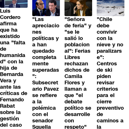
Luis
Cordero
"Las
"Señora
"Chile
afirma
apreciacio
de feria" y
debe
que ha
nes
"se le
convivir
existido
políticas y
salió lo
con la
una "falta
a han
poblacion
nieve y no
de
quedado
al": Ferias
paralizars
humanida
completa
Libres
e":
d" con la
mente
rechazan
Centros
hija de
superadas
dichos de
de ski
Bernarda
":
Camila
piden
Vera y
Subsecret
Flores y
revisar
ante las
ario Pavez
llaman a
criterios
críticas de
se refiere
que "el
para el
Fernando
a la
debate
cierre
Rabat
polémica
político se
preventivo
sobre la
con el
desarrolle
de
gestión
senador
con
caminos a
del caso
Squella
respeto"
la