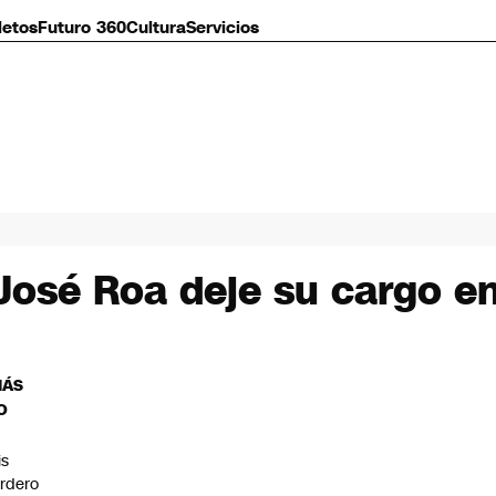
letos
Futuro 360
Cultura
Servicios
José Roa deje su cargo e
MÁS
O
is
rdero