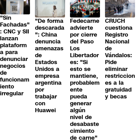
"Sin
"De forma
Fedecarne
CRUCH
Fachadas"
descarada
advierte
cuestiona
: CNC y SII
": China
por cierre
Registro
lanzan
denuncia
del Paso
Nacional
plataform
amenazas
Los
de
a para
de
Libertador
Vándalos:
denunciar
Estados
es: "Si
Pide
negocios
Unidos a
esto se
eliminar
de
empresa
mantiene,
restriccion
funcionam
argentina
probablem
es a la
iento
por
ente
gratuidad
irregular
trabajar
pueda
y becas
con
generar
Huawei
algún
nivel de
desabaste
cimiento
de carne"