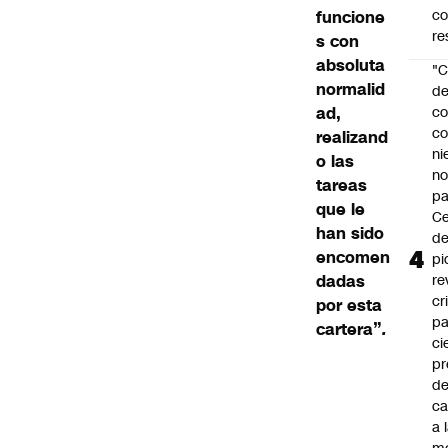
c
funcione
re
s con
absoluta
"C
normalid
d
ad,
co
co
realizand
ni
o las
n
tareas
pa
que le
Ce
han sido
de
encomen
pi
dadas
re
cr
por esta
pa
cartera”
.
ci
pr
d
c
a 