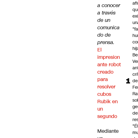
af
a conocer
qu
a través
ex
de un
un
comunica
"f
do de
hu
prensa.
co
hi
El
Be
impresion
Ve
ante robot
an
creado
cr
para
de
resolver
Fe
cubos
Ra
so
Rubik en
ge
un
de
segundo
re
"É
Mediante
m