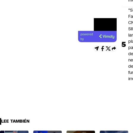
m
"S
Fa
C
SII
la
powered
by
pl
pa
de
ne
d
fu
ir
LEE TAMBIÉN