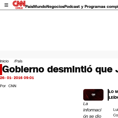
País
Mundo
Negocios
Podcast y Programas comp
País
Mundo
Inicio
País
Negocios
Gobierno desmintió que 
Deportes
Programas completos
26- 01- 2016 09:01
Cultura
Por
CNN
Servicios
LO 
Bits
LEÍD
CNN Data
La
CNN tiempo
informaci
Lu
Futuro 360
Co
ón se dio
Opinión