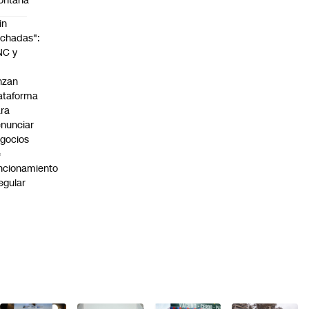
ontaña
in
chadas":
NC y
nzan
ataforma
ra
nunciar
gocios
e
ncionamiento
regular