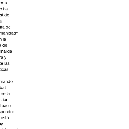
irma
e ha
istido
a
alta de
manidad"
n la
ja de
rnarda
ra y
te las
íticas
rnando
bat
bre la
stión
l caso
sponde:
l está
uy