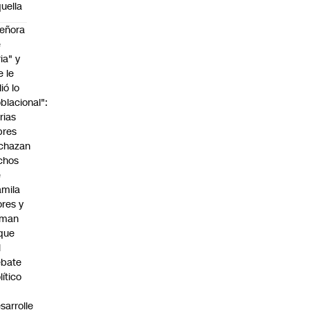
uella
eñora
e
ria" y
e le
lió lo
blacional":
rias
bres
chazan
chos
e
mila
ores y
aman
que
l
ebate
lítico
sarrolle