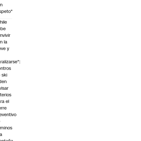
on
speto"
hile
ebe
nvivir
n la
eve y
o
ralizarse":
ntros
 ski
den
visar
iterios
ra el
erre
eventivo
e
aminos
la