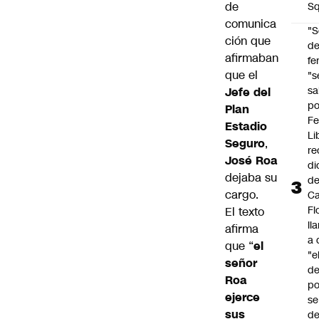
de
Sq
comunica
"S
ción que
d
afirmaban
fe
que el
"s
sa
Jefe del
po
Plan
Fe
Estadio
Li
Seguro
,
re
José Roa
di
dejaba su
d
cargo.
Ca
Fl
El texto
ll
afirma
a 
que “
el
"e
señor
d
Roa
po
ejerce
se
sus
de