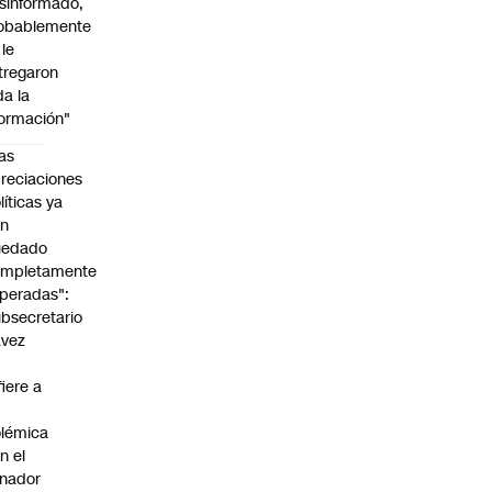
sinformado,
obablemente
 le
tregaron
da la
formación"
as
reciaciones
líticas ya
an
uedado
ompletamente
peradas":
bsecretario
avez
fiere a
lémica
n el
nador