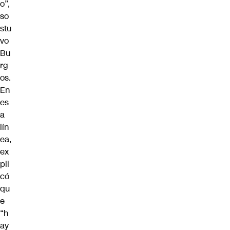
o”,
so
stu
vo
Bu
rg
os.
En
es
a
lín
ea,
ex
pli
có
qu
e
“h
ay