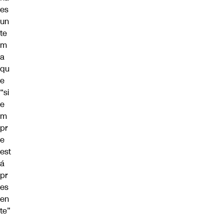
es
un
te
m
a
qu
e
“si
e
m
pr
e
est
á
pr
es
en
te”