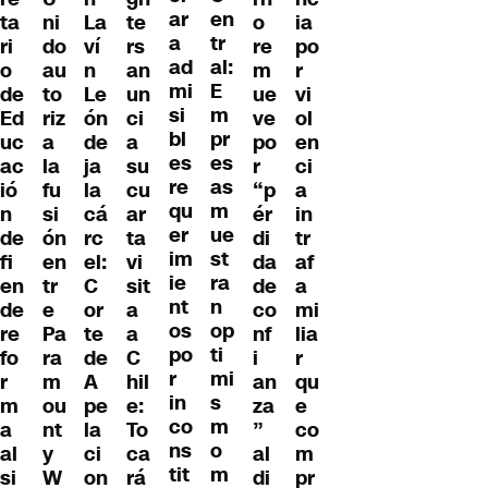
ar
en
ta
ni
La
o
ia
te
a
tr
ri
do
ví
re
po
rs
ad
al:
o
au
n
m
r
an
mi
E
de
to
Le
ue
vi
un
si
m
Ed
riz
ón
ve
ol
ci
bl
pr
uc
a
de
po
en
a
es
es
ac
la
ja
r
ci
su
re
as
ió
fu
la
“p
a
cu
qu
m
n
si
cá
ér
in
ar
er
ue
de
ón
rc
di
tr
ta
im
st
fi
en
el:
da
af
vi
ie
ra
en
tr
C
de
a
sit
nt
n
de
e
or
co
mi
a
os
op
re
Pa
te
nf
lia
a
po
ti
fo
ra
de
i
r
C
r
mi
r
m
A
an
qu
hil
in
s
m
ou
pe
za
e
e:
co
m
a
nt
la
”
co
To
ns
o
al
y
ci
al
m
ca
tit
m
si
W
on
di
pr
rá