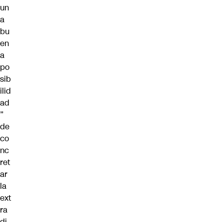
un
a
bu
en
a
po
sib
ilid
ad
”
de
co
nc
ret
ar
la
ext
ra
di