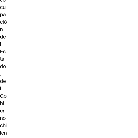
cu
pa
ció
n
de
l
Es
ta
do
,
de
l
Go
bi
er
no
chi
len