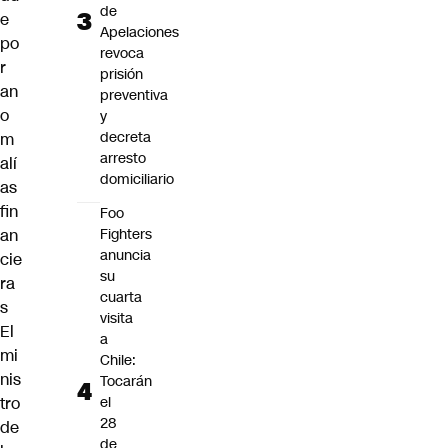
de
e
Apelaciones
po
revoca
r
prisión
an
preventiva
o
y
decreta
m
arresto
alí
domiciliario
as
fin
Foo
an
Fighters
anuncia
cie
su
ra
cuarta
s
visita
El
a
mi
Chile:
nis
Tocarán
tro
el
28
de
de