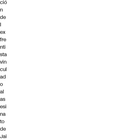
ció
n
de
l
ex
fre
nti
sta
vin
cul
ad
o
al
as
esi
na
to
de
Jai