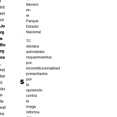
l
febrero
Int
en
eri
el
or
Parque
Jo
Estadio
rg
Nacional
e
TC
Bu
declara
rg
admisibles
os
requerimientos
por
,
inconstitucionalidad
rei
presentados
ter
por
ó
la
qu
oposición
e
contra
la
la
mega
ext
reforma
ra