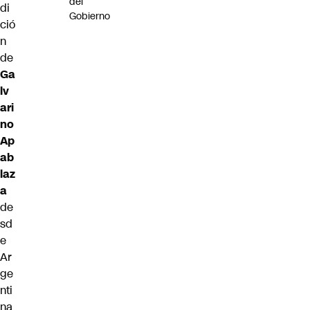
del
di
Gobierno
ció
n
de
Ga
lv
ari
no
Ap
ab
laz
a
de
sd
e
Ar
ge
nti
na