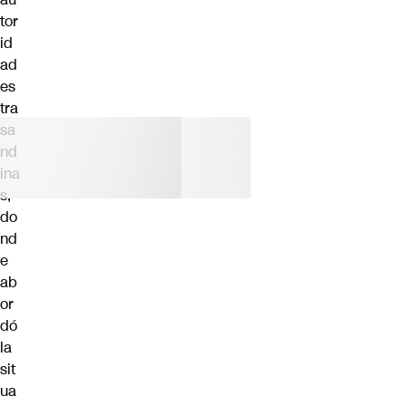
tor
id
ad
es
tra
sa
nd
ina
s,
do
nd
e
ab
or
dó
la
sit
ua