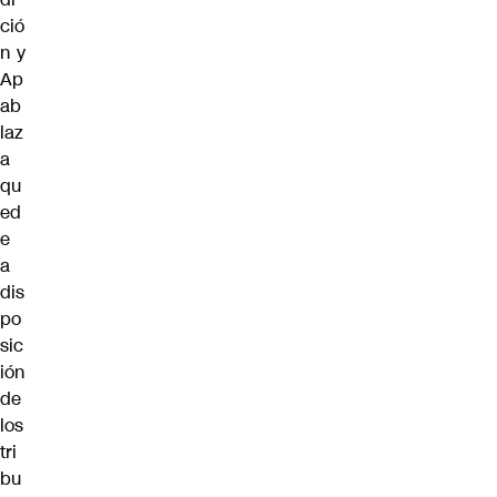
ció
n y
Ap
ab
laz
a
qu
ed
e
a
dis
po
sic
ión
de
los
tri
bu