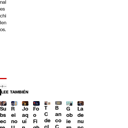
nal
es
chi
len
os.
LEE TAMBIÉN
T
B
Su
R
Jo
G
La
Fo
C
an
bs
ei
aq
ob
de
o
de
co
ec
no
uí
ie
nu
Fi
cl
C
re
U
n
rn
nc
gh