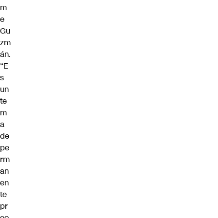
m
e
Gu
zm
án.
“E
s
un
te
m
a
de
pe
rm
an
en
te
pr
eo