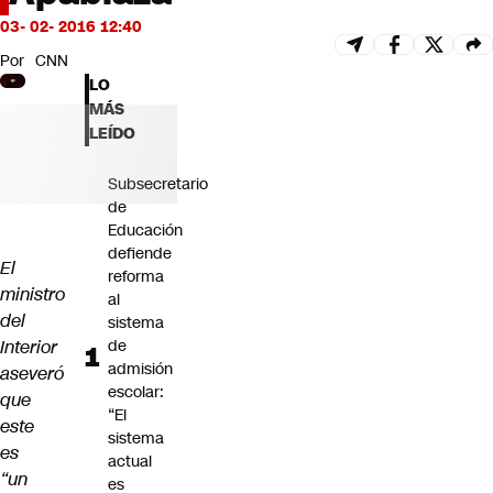
Futuro 360
03- 02- 2016 12:40
Opinión
Por
CNN
LO
MÁS
LEÍDO
Subsecretario
de
Educación
defiende
El
reforma
ministro
al
del
sistema
Interior
de
admisión
aseveró
escolar:
que
“El
este
sistema
es
actual
“un
es