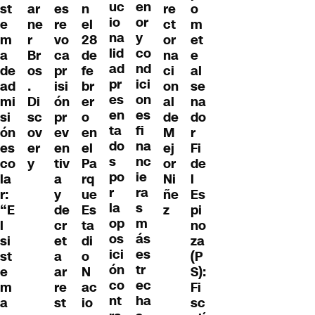
uc
en
st
ar
es
re
o
n
io
or
e
ne
re
ct
m
el
na
y
m
r
vo
or
et
28
lid
co
a
Br
ca
na
e
de
ad
nd
de
os
pr
ci
al
fe
pr
ici
ad
.
isi
on
se
br
es
on
mi
Di
ón
al
na
er
en
es
si
sc
pr
de
do
o
ta
fi
ón
ov
ev
M
r
en
do
na
es
er
en
ej
Fi
el
s
nc
co
y
tiv
or
de
Pa
po
ie
la
a
Ni
l
rq
r
ra
r:
y
ñe
Es
ue
la
s
“E
de
z
pi
Es
op
m
l
cr
no
ta
os
ás
si
et
za
di
ici
es
st
a
(P
o
ón
tr
e
ar
S):
N
co
ec
m
re
Fi
ac
nt
ha
a
st
sc
io