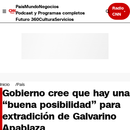
País
Mundo
Negocios
Radio
Podcast y Programas completos
CNN
Futuro 360
Cultura
Servicios
País
Mundo
Negocios
Inicio
País
Gobierno cree que hay una
Deportes
Programas completos
“buena posibilidad” para
Cultura
Servicios
extradición de Galvarino
Bits
CNN Data
Apablaza
CNN tiempo