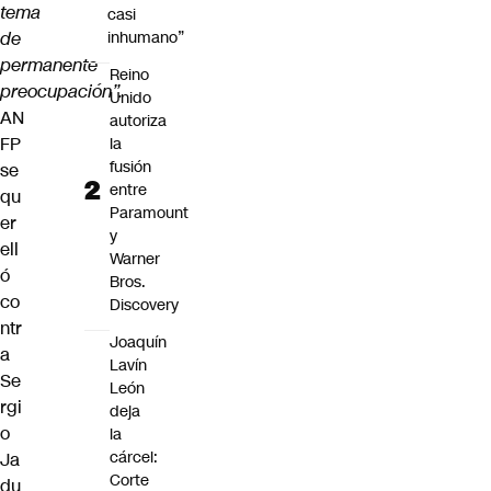
tema
casi
de
inhumano”
permanente
Reino
preocupación”.
Unido
AN
autoriza
FP
la
fusión
se
entre
qu
Paramount
er
y
ell
Warner
ó
Bros.
co
Discovery
ntr
Joaquín
a
Lavín
Se
León
rgi
deja
o
la
cárcel:
Ja
Corte
du