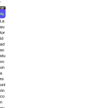
.
La
au
tor
id
ad
so
stu
vo
un
a
re
uni
ón
co
n
au