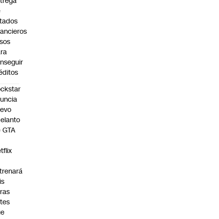
trega
e
tados
nancieros
lsos
ra
nseguir
éditos
ckstar
uncia
uevo
elanto
e GTA
tflix
trenará
is
ras
tes
ue