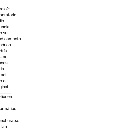
ecio?:
boratorio
ile
uncia
e su
dicamento
nérico
dría
star
enos
 la
tad
e el
ginal
tienen
formático
e
echuraba:
llan