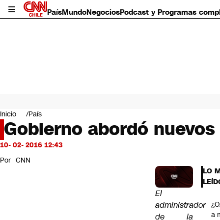
País
Mundo
Negocios
Podcast y Programas comp
País
Mundo
Inicio
País
Negocios
Gobierno abordó nuevos 
Deportes
Programas completos
10- 02- 2016 12:43
Cultura
Por
CNN
Servicios
LO 
Bits
LEÍD
CNN Data
El
CNN tiempo
administrador
¿O
Futuro 360
a 
de la
Opinión