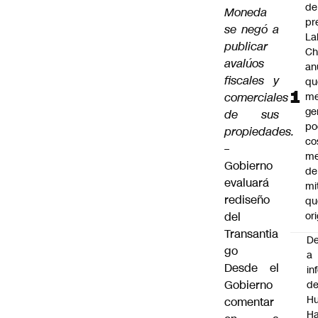
de
Moneda
pr
se negó a
La
publicar
Ch
avalúos
an
fiscales y
qu
comerciales
me
ge
de sus
po
propiedades.
co
–
m
Gobierno
de
evaluará
mi
rediseño
qu
del
ori
Transantia
De
go
a
Desde el
in
Gobierno
d
Hu
comentar
Ha