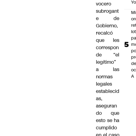
Y
vocero
subrogant
Mi
e de
or
re
Gobierno,
lo
recalcó
p
que les
m
correspon
po
de “el
pr
legítimo”
d
a las
oc
A
normas
legales
establecid
as,
aseguran
do que
esto se ha
cumplido
en el caso