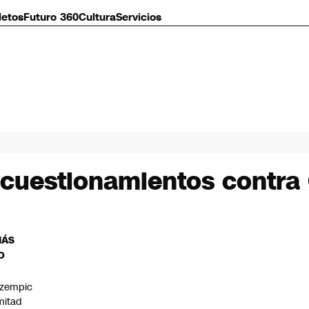
letos
Futuro 360
Cultura
Servicios
cuestionamientos contra 
MÁS
O
zempic
mitad