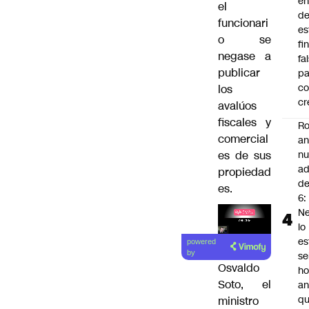
en
el
d
funcionari
es
o se
fi
negase a
fa
publicar
pa
co
los
cr
avalúos
fiscales y
Ro
comercial
an
es de sus
n
ad
propiedad
d
es.
6:
Ne
lo
Lea el
es
powered
artículo
by
se
Osvaldo
ho
Soto, el
an
q
ministro