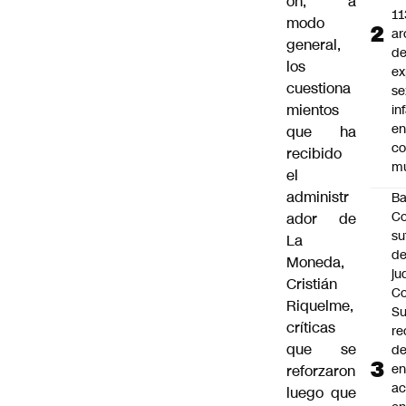
on, a
11
modo
ar
general,
d
los
ex
cuestiona
se
mientos
in
e
que ha
c
recibido
mu
el
administr
B
Co
ador de
su
La
de
Moneda,
ju
Cristián
Co
Riquelme,
S
críticas
re
que se
d
en
reforzaron
a
luego que