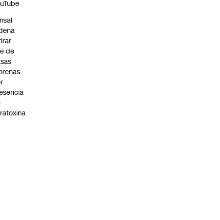
ouTube
nsal
dena
tirar
te de
asas
orenas
r
esencia
e
ratoxina