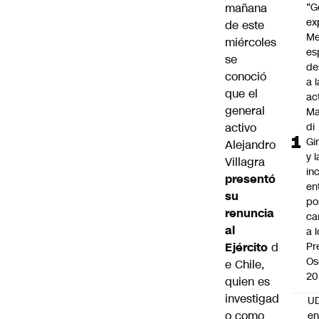
mañana
“G
ex
de este
Me
miércoles
es
se
de
conoció
a l
que el
ac
general
Ma
activo
di
Gi
Alejandro
y l
Villagra
in
presentó
en
su
po
renuncia
ca
al
a 
Ejército
d
Pr
Os
e Chile,
20
quien es
investigad
UD
o como
en