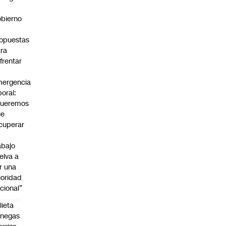
bierno
0
opuestas
ra
frentar
ergencia
boral:
Queremos
ue
cuperar
abajo
elva a
r una
ioridad
cional”
lieta
enegas