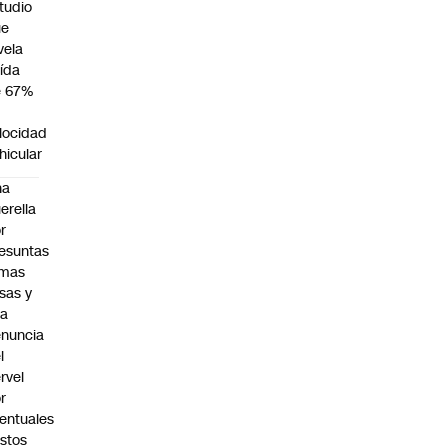
tudio
ue
vela
ída
e 67%
n
locidad
hicular
na
erella
r
esuntas
rmas
lsas y
na
nuncia
l
rvel
r
entuales
stos