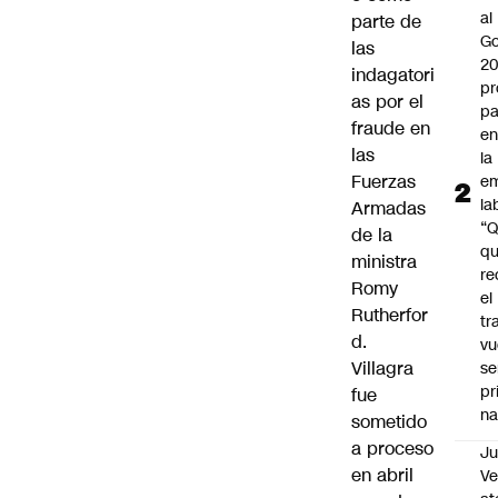
al
parte de
Go
las
2
indagatori
pr
as por el
pa
fraude en
en
las
la
Fuerzas
em
la
Armadas
“
de la
q
ministra
re
Romy
el
Rutherfor
tr
d.
vu
Villagra
se
pr
fue
na
sometido
a proceso
Ju
en abril
V