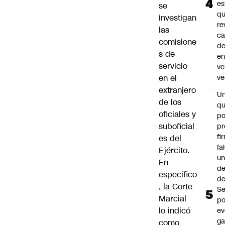
es
se
q
investigan
re
las
ca
comisione
d
s de
e
servicio
ve
en el
ve
extranjero
U
de los
qu
oficiales y
po
suboficial
pr
fi
es del
fa
Ejército.
u
En
de
específico
de
, la Corte
Se
Marcial
po
lo indicó
ev
ga
como