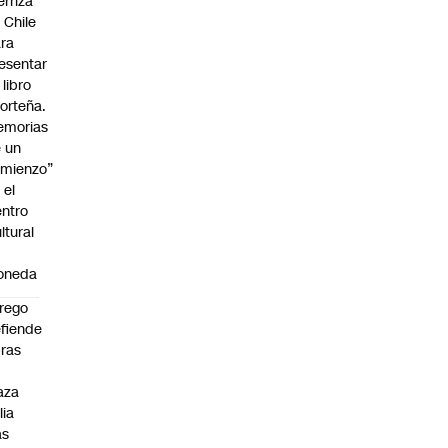
erriza
 Chile
ra
esentar
 libro
orteña.
emorias
 un
mienzo”
 el
ntro
ltural
a
oneda
rego
fiende
ras
n
aza
lia
as