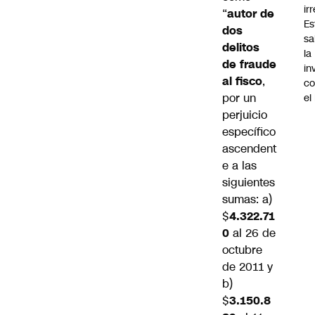
ir
“
autor de
Es
dos
sa
delitos
la
de fraude
in
al fisco
,
co
por un
el
perjuicio
específico
ascendent
e a las
siguientes
sumas: a)
$
4.322.71
0
al 26 de
octubre
de 2011 y
b)
$
3.150.8