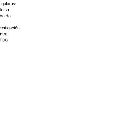
regulares:
to se
be de
vestigación
ntra
 PDG