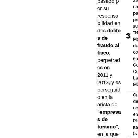
at
pasado p
en
or su
pa
responsa
pr
bilidad en
su
dos
delito
“N
s de
M
fraude al
de
co
fisco
,
en
perpetrad
Ce
os en
Cu
2011 y
L
2013, y es
M
perseguid
Or
o en la
de
arista de
ob
“
empresa
e
s de
Pl
turismo
”,
Ita
en la que
tr