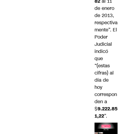
82
al 11
de enero
de 2013,
respectiva
mente”. El
Poder
Judicial
indicó
que
“(estas
cifras) al
día de
hoy
correspon
den a
$
9.222.85
1,22
”.