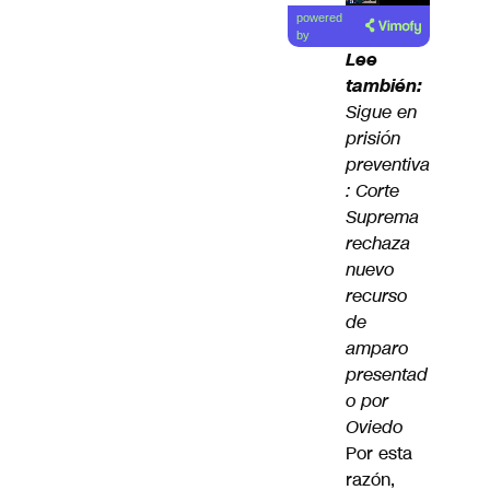
Lea el
powered
artículo
by
Lee
también:
Sigue en
prisión
preventiva
: Corte
Suprema
rechaza
nuevo
recurso
de
amparo
presentad
o por
Oviedo
Por esta
razón,