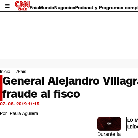
País
Mundo
Negocios
Podcast y Programas comp
País
Mundo
Inicio
País
Negocios
General Alejandro Villagr
Deportes
fraude al fisco
Programas completos
Cultura
Servicios
07- 08- 2019 11:15
Bits
Por
Paula Aguilera
CNN Data
LO 
CNN tiempo
LEÍD
Futuro 360
Durante la
Opinión