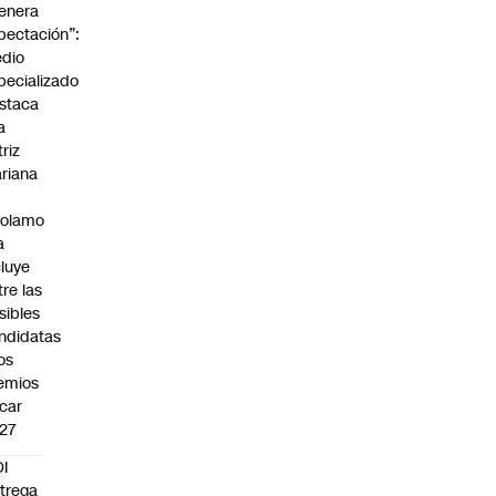
enera
pectación”:
dio
pecializado
staca
a
triz
riana
rolamo
a
cluye
tre las
sibles
ndidatas
los
emios
car
27
I
trega