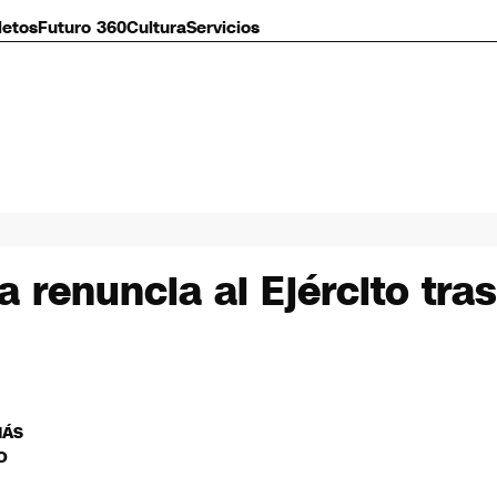
letos
Futuro 360
Cultura
Servicios
a renuncia al Ejército tra
MÁS
O