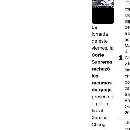
“G
ex
Me
es
La
de
a l
jornada
ac
de este
Ma
viernes, la
di
Corte
Gi
Suprema
y l
rechazó
in
los
en
po
recursos
ca
de queja
a 
presentad
Pr
o por la
Os
fiscal
20
Ximena
UD
Chong -
en