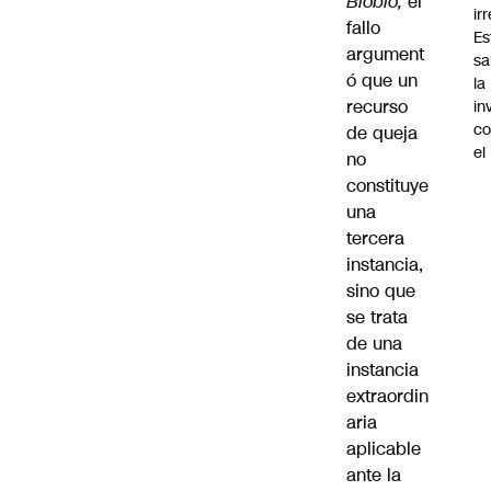
Biobío
,
el
ir
fallo
Es
argument
sa
ó que un
la
recurso
in
co
de queja
el
no
constituye
una
tercera
instancia,
sino que
se trata
de una
instancia
extraordin
aria
aplicable
ante la