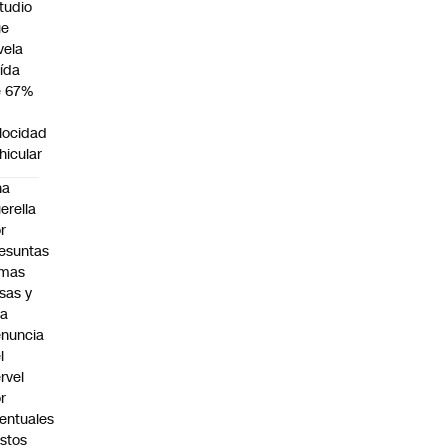
tudio
ue
vela
ída
e 67%
n
locidad
hicular
na
erella
r
esuntas
rmas
lsas y
na
nuncia
l
rvel
r
entuales
stos