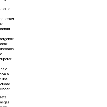
bierno
0
opuestas
ra
frentar
ergencia
boral:
Queremos
ue
cuperar
abajo
elva a
r una
ioridad
cional”
lieta
enegas