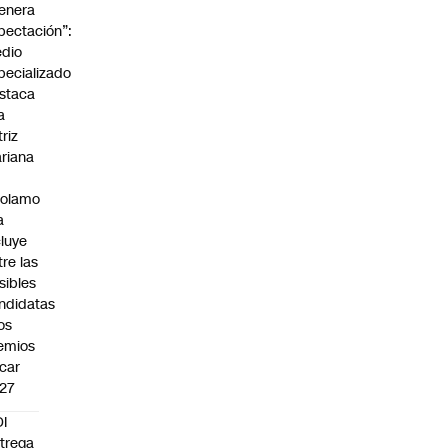
enera
pectación”:
dio
pecializado
staca
a
triz
riana
rolamo
a
cluye
tre las
sibles
ndidatas
los
emios
car
27
I
trega