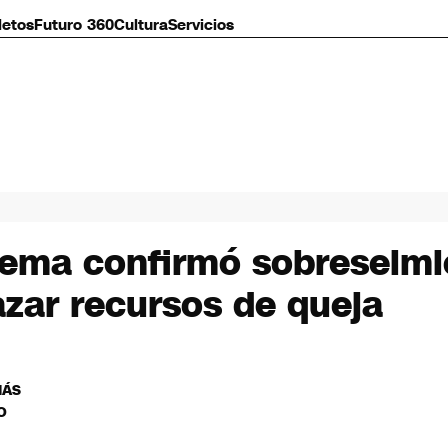
letos
Futuro 360
Cultura
Servicios
ema confirmó sobreseimie
azar recursos de queja
MÁS
O