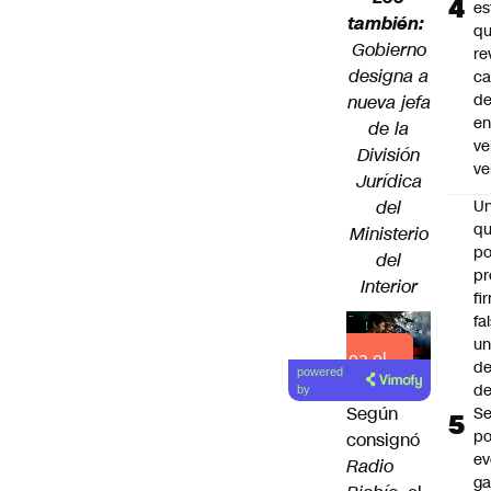
es
también:
q
Gobierno
re
designa a
ca
d
nueva jefa
e
de la
ve
División
ve
Jurídica
del
U
qu
Ministerio
po
del
pr
Interior
fi
fa
u
Lea el
de
powered
artículo
de
by
Según
Se
po
consignó
ev
Radio
ga