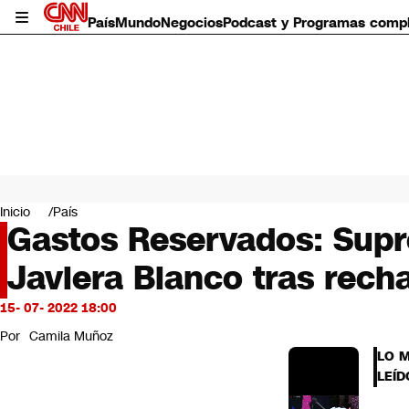
País
Mundo
Negocios
Podcast y Programas comp
País
Mundo
Inicio
País
Negocios
Gastos Reservados: Supr
Deportes
Javiera Blanco tras rech
Programas completos
Cultura
Servicios
15- 07- 2022 18:00
Bits
Por
Camila Muñoz
CNN Data
LO 
CNN tiempo
LEÍD
Futuro 360
Opinión