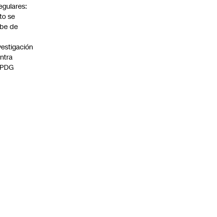
regulares:
to se
be de
vestigación
ntra
 PDG