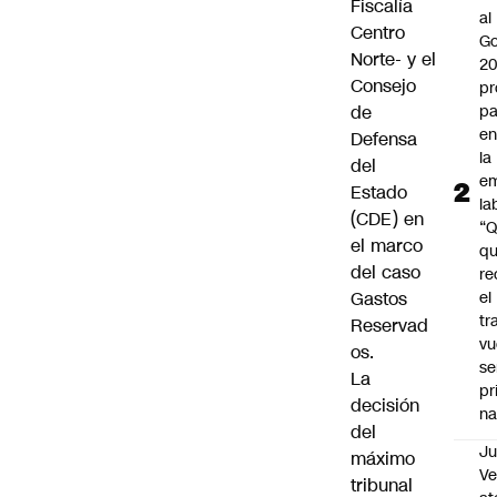
Fiscalía
al
Centro
Go
Norte- y el
2
Consejo
pr
de
pa
en
Defensa
la
del
em
Estado
la
(CDE) en
“
el marco
q
del caso
re
Gastos
el
tr
Reservad
vu
os.
se
La
pr
decisión
na
del
Ju
máximo
V
tribunal