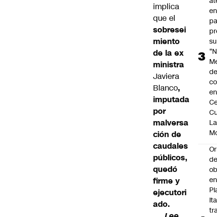
at
implica
en
que el
pa
sobresei
pr
miento
su
“N
de la ex
M
ministra
de
Javiera
co
Blanco
,
en
imputada
Ce
por
Cu
malversa
L
M
ción de
caudales
Or
públicos,
de
quedó
ob
e
firme y
Pl
ejecutori
Ita
ado.
tr
Lee