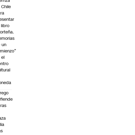
erriza
 Chile
ra
esentar
 libro
orteña.
emorias
 un
mienzo”
 el
ntro
ltural
a
oneda
rego
fiende
ras
n
aza
lia
as