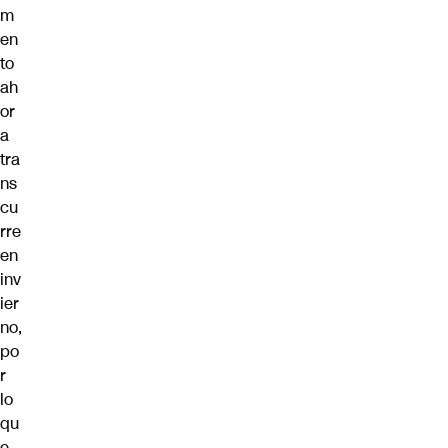
m
en
to
ah
or
a
tra
ns
cu
rre
en
inv
ier
no,
po
r
lo
qu
e