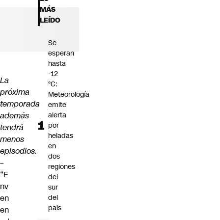
Futuro 360
MÁS
Opinión
LEÍDO
Se
esperan
hasta
-12
La
°C:
próxima
Meteorología
temporada
emite
además
alerta
por
tendrá
heladas
menos
en
episodios.
dos
–
regiones
“E
del
nv
sur
en
del
país
en