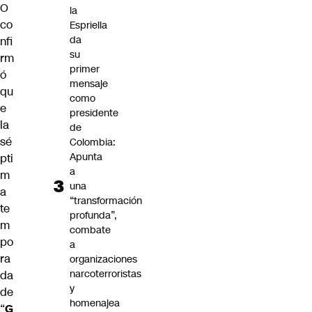
O
la
co
Espriella
da
nfi
su
rm
primer
ó
mensaje
qu
como
e
presidente
la
de
sé
Colombia:
Apunta
pti
a
m
una
a
“transformación
te
profunda”,
m
combate
po
a
ra
organizaciones
narcoterroristas
da
y
de
homenajea
“
G