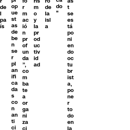
pr
ca
r
fo
ris
ro
as
op
do
de
r
m
de
t
ue
"
l
m
o
la
se
st
pa
ac
y
isl
es
as
ís
ió
la
a
tá
de
n
pr
po
be
pr
od
ni
n
of
uc
en
se
un
tiv
do
r
da
id
oc
pl
”,
ad
tu
an
co
br
ifi
m
ist
ca
ba
a,
da
te
po
s
a
ne
co
or
r
n
ga
to
an
ni
do
ti
za
en
ci
ci
la