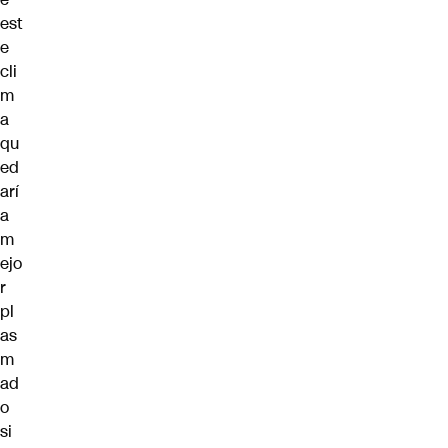
est
e
cli
m
a
qu
ed
arí
a
m
ejo
r
pl
as
m
ad
o
si