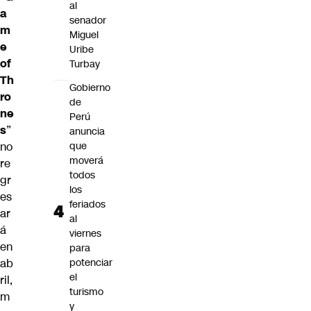
al
a
senador
m
Miguel
e
Uribe
of
Turbay
Th
Gobierno
ro
de
ne
Perú
s
”
anuncia
no
que
moverá
re
todos
gr
los
es
feriados
ar
al
á
viernes
en
para
ab
potenciar
el
ril,
turismo
m
y