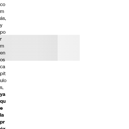
co
m
ás,
y
po
r
m
en
os
ca
pít
ulo
s,
ya
qu
e
la
pr
óx