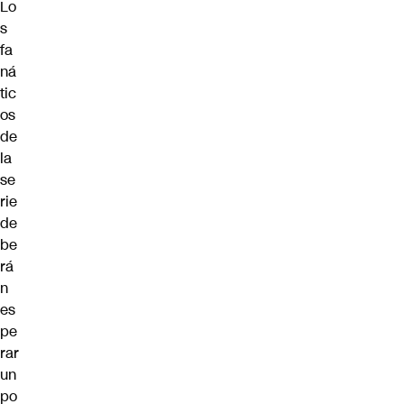
Lo
s
fa
ná
tic
os
de
la
se
rie
de
be
rá
n
es
pe
rar
un
po