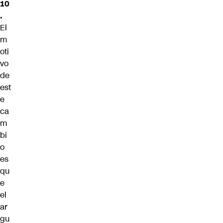
10
.
El
m
oti
vo
de
est
e
ca
m
bi
o
es
qu
e
el
ar
gu