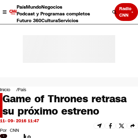
País
Mundo
Negocios
Radio
Podcast y Programas completos
CNN
Futuro 360
Cultura
Servicios
País
Mundo
Negocios
Inicio
País
Game of Thrones retrasa
Deportes
Programas completos
su próximo estreno
Cultura
Servicios
11- 09- 2016 11:47
Bits
CNN Data
Por
CNN
CNN tiempo
LO