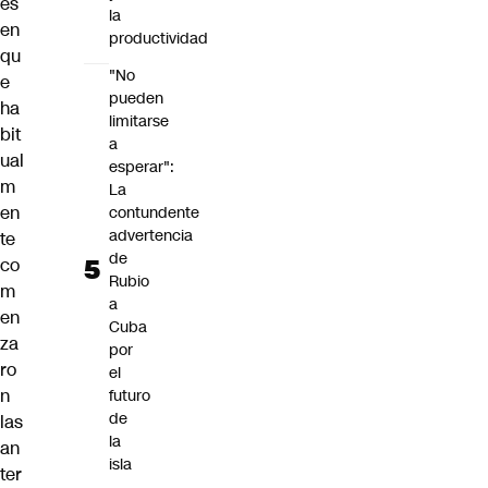
es
la
en
productividad
qu
"No
e
pueden
ha
limitarse
bit
a
ual
esperar":
m
La
en
contundente
advertencia
te
de
co
Rubio
m
a
en
Cuba
za
por
ro
el
n
futuro
de
las
la
an
isla
ter