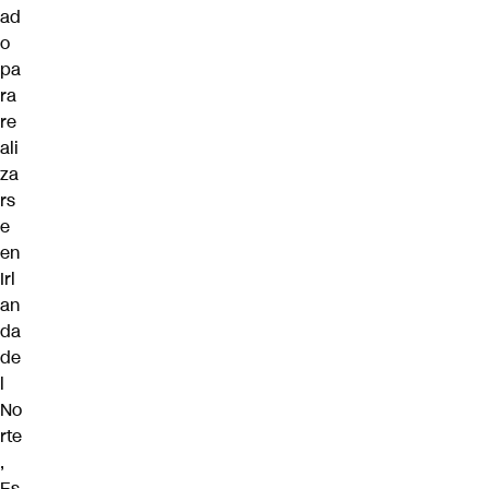
ad
o
pa
ra
re
ali
za
rs
e
en
Irl
an
da
de
l
No
rte
,
Es