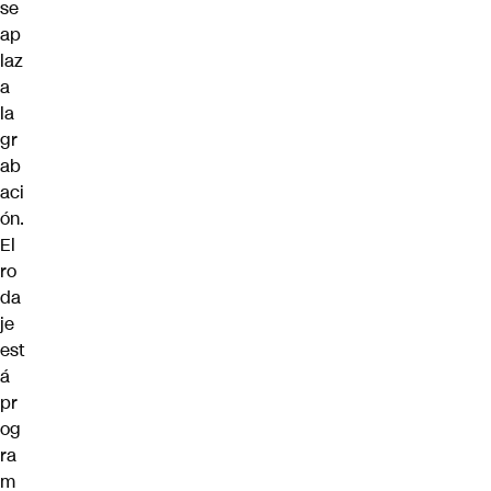
se
ap
laz
a
la
gr
ab
aci
ón.
El
ro
da
je
est
á
pr
og
ra
m