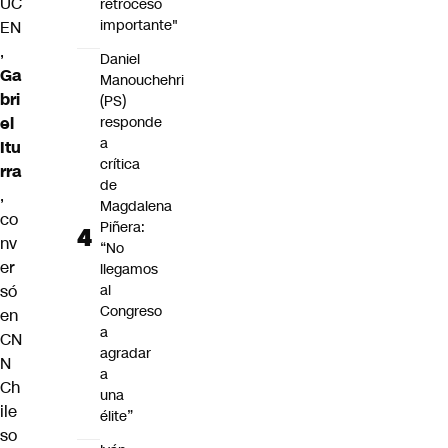
UC
retroceso
importante"
EN
,
Daniel
Ga
Manouchehri
bri
(PS)
el
responde
a
Itu
crítica
rra
de
,
Magdalena
co
Piñera:
nv
“No
er
llegamos
só
al
Congreso
en
a
CN
agradar
N
a
Ch
una
ile
élite”
so