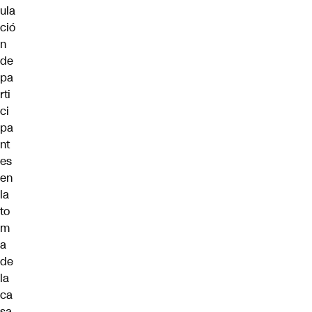
ula
ció
n
de
pa
rti
ci
pa
nt
es
en
la
to
m
a
de
la
ca
sa