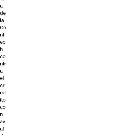
a
de
la
Co
nf
ec
h
co
ntr
a
el
cr
éd
ito
co
n
av
al