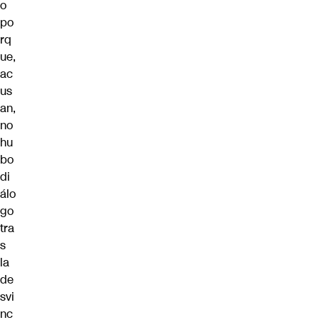
o
po
rq
ue,
ac
us
an,
no
hu
bo
di
álo
go
tra
s
la
de
svi
nc