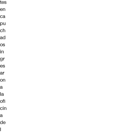
tes
en
ca
pu
ch
ad
os
in
gr
es
ar
on
a
la
ofi
cin
a
de
l