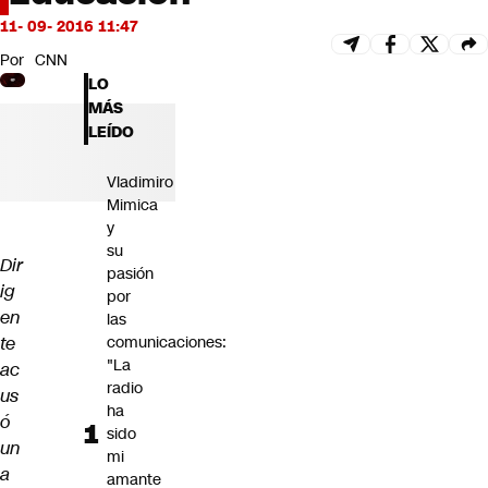
Futuro 360
11- 09- 2016 11:47
Opinión
Por
CNN
LO
MÁS
LEÍDO
Vladimiro
Mimica
y
su
Dir
pasión
ig
por
en
las
te
comunicaciones:
"La
ac
radio
us
ha
ó
sido
un
mi
a
amante