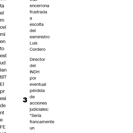
ta
encerrona
frustrada
el
a
m
escolta
ovi
del
mi
exministro
en
Luis
to
Cordero
est
Director
ud
del
ian
INDH
til?
por
El
eventual
pérdida
pr
de
esi
acciones
de
judiciales:
nt
"Sería
e
francamente
FE
un