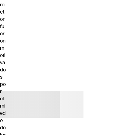
re
ct
or
fu
er
on
m
oti
va
do
s
po
r
el
mi
ed
o
de
los