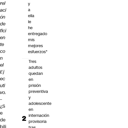
rel
y
aci
a
ella
ón
le
de
he
fici
entregado
en
mis
te
mejores
co
esfuerzos"
n
Tres
el
adultos
Ej
quedan
ec
en
uti
prisión
preventiva
vo.
y
–
adolescente
¿S
en
e
internación
de
provisoria
bili
tras