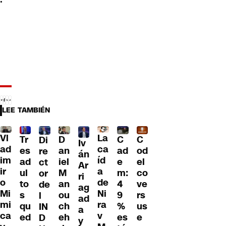
LEE TAMBIÉN
Vl
La
Tr
D
C
C
Di
Iv
ad
ca
es
an
ad
od
re
án
im
íd
ad
iel
e
el
ct
Ar
ir
a
ul
M
m:
co
or
ri
o
de
to
an
4
ve
de
ag
Mi
Ni
s
ou
9
rs
l
ad
mi
ra
qu
ch
%
us
IN
a
ca
v
ed
eh
es
e
D
y