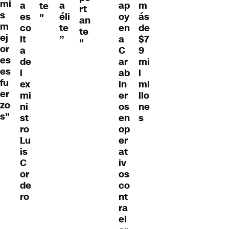
mi
a
a
ap
m
te
rt
s
es
éli
oy
ás
"
an
m
co
te
en
de
te
ej
lt
”
a
$7
"
or
a
C
9
es
de
ar
mi
es
l
ab
l
fu
ex
in
mi
er
mi
er
llo
zo
ni
os
ne
s"
st
en
s
ro
op
Lu
er
is
at
C
iv
or
os
de
co
ro
nt
ra
el