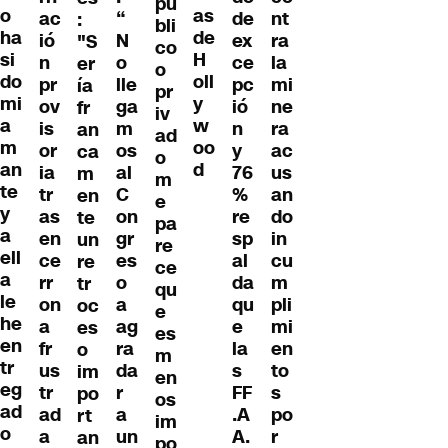
pú
o
as
ac
“
de
nt
:
bli
ha
de
ió
N
ex
ra
"S
co
si
H
n
o
ce
la
er
o
do
oll
pr
lle
pc
mi
ía
pr
mi
y
ov
ga
ió
ne
fr
iv
a
w
is
m
n
ra
an
ad
m
oo
or
os
y
ac
ca
o
an
d
ia
al
76
us
m
m
te
tr
C
%
an
en
e
y
as
on
re
do
te
pa
a
en
gr
sp
in
un
re
ell
ce
es
al
cu
re
ce
a
rr
o
da
m
tr
qu
le
on
a
qu
pli
oc
e
he
a
ag
e
mi
es
es
en
fr
ra
la
en
o
m
tr
us
da
s
to
im
en
eg
tr
r
FF
s
po
os
ad
ad
a
.A
po
rt
im
o
a
un
A.
r
an
po