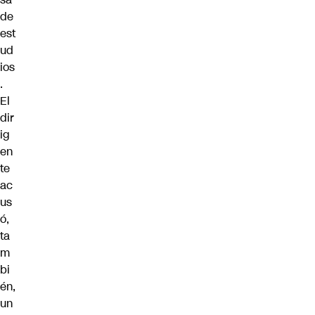
de
est
ud
ios
.
El
dir
ig
en
te
ac
us
ó,
ta
m
bi
én,
un