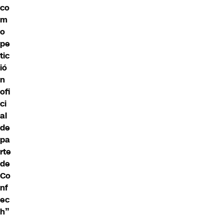
co
m
o
pe
tic
ió
n
ofi
ci
al
de
pa
rte
de
Co
nf
ec
h”
.