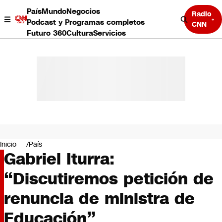
País
Mundo
Negocios
Radio
Podcast y Programas completos
CNN
Futuro 360
Cultura
Servicios
País
Mundo
Negocios
Inicio
País
Gabriel Iturra:
Deportes
Programas completos
“Discutiremos petición de
Cultura
Servicios
renuncia de ministra de
Bits
CNN Data
Educación”
CNN tiempo