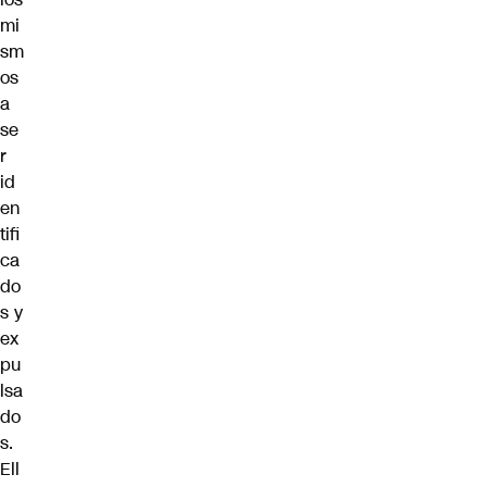
mi
sm
os
a
se
r
id
en
tifi
ca
do
s y
ex
pu
lsa
do
s.
Ell