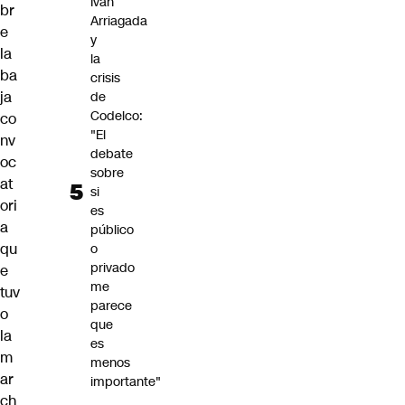
Iván
br
Arriagada
e
y
la
la
ba
crisis
ja
de
Codelco:
co
"El
nv
debate
oc
sobre
at
si
ori
es
a
público
qu
o
privado
e
me
tuv
parece
o
que
la
es
m
menos
ar
importante"
ch