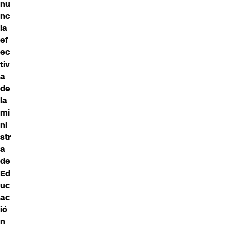
nu
nc
ia
ef
ec
tiv
a
de
la
mi
ni
str
a
de
Ed
uc
ac
ió
n