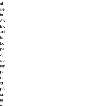
al
de
la
AN
EF,
Jul
io
Ló
pe
z,
qu
ien
pa
rti
ci
pó
en
la
to