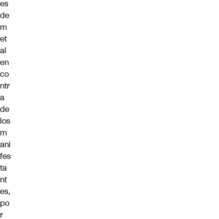
es
de
m
et
al
en
co
ntr
a
de
los
m
ani
fes
ta
nt
es,
po
r