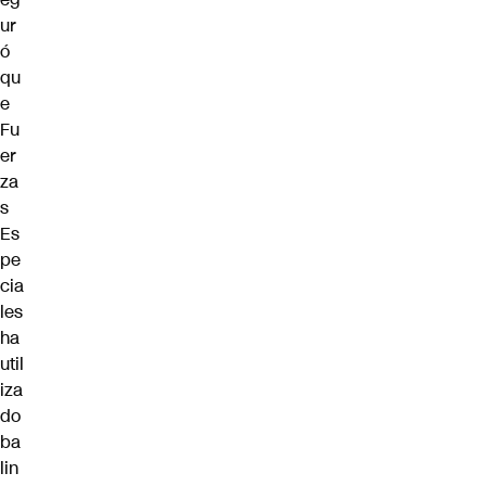
ur
ó
qu
e
Fu
er
za
s
Es
pe
cia
les
ha
util
iza
do
ba
lin