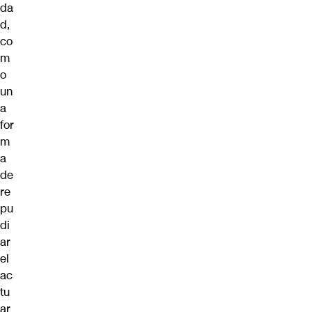
da
d,
co
m
o
un
a
for
m
a
de
re
pu
di
ar
el
ac
tu
ar