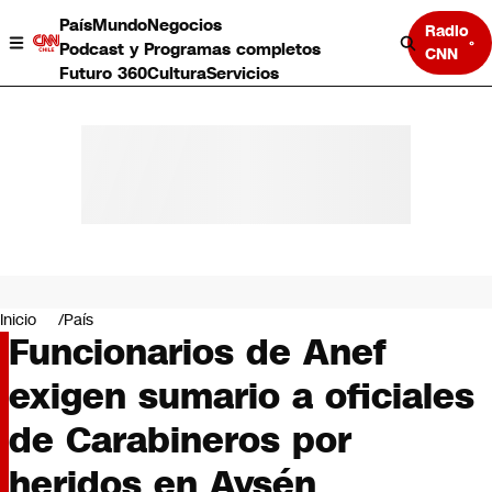
País
Mundo
Negocios
Radio
Podcast y Programas completos
CNN
Futuro 360
Cultura
Servicios
País
Mundo
Negocios
Inicio
País
Funcionarios de Anef
Deportes
Programas completos
exigen sumario a oficiales
Cultura
Servicios
de Carabineros por
Bits
CNN Data
heridos en Aysén
CNN tiempo