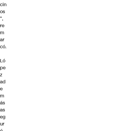
cin
os
",
re
m
ar
có.
Ló
pe
z
ad
e
m
ás
as
eg
ur
ó