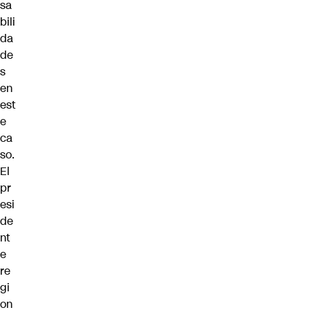
sa
bili
da
de
s
en
est
e
ca
so.
El
pr
esi
de
nt
e
re
gi
on