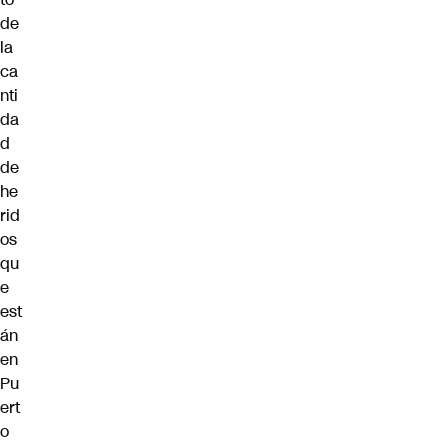
de
la
ca
nti
da
d
de
he
rid
os
qu
e
est
án
en
Pu
ert
o