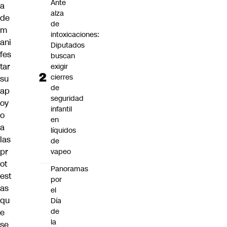
Ante
a
alza
de
de
m
intoxicaciones:
ani
Diputados
fes
buscan
tar
exigir
cierres
su
de
ap
seguridad
oy
infantil
o
en
a
líquidos
las
de
pr
vapeo
ot
Panoramas
est
por
as
el
qu
Día
de
e
la
se