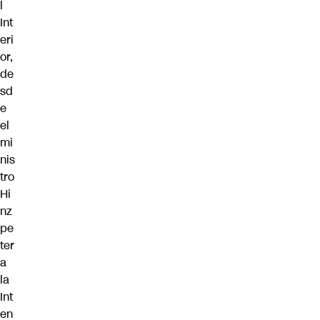
l
Int
eri
or,
de
sd
e
el
mi
nis
tro
Hi
nz
pe
ter
a
la
Int
en