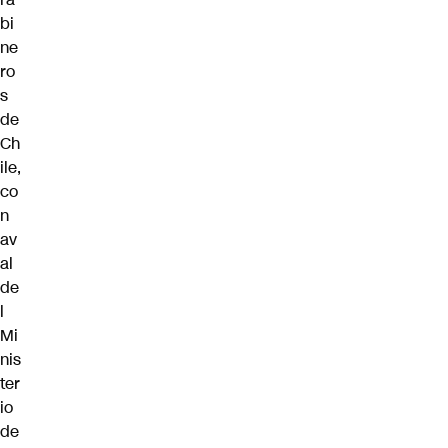
bi
ne
ro
s
de
Ch
ile,
co
n
av
al
de
l
Mi
nis
ter
io
de