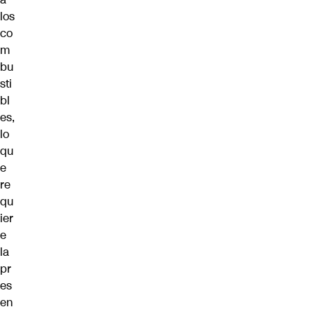
los
co
m
bu
sti
bl
es,
lo
qu
e
re
qu
ier
e
la
pr
es
en