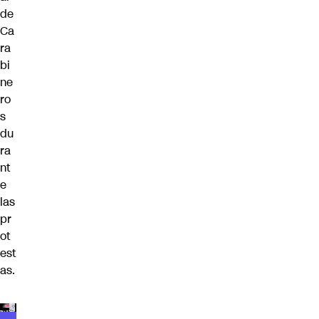
de
Ca
ra
bi
ne
ro
s
du
ra
nt
e
las
pr
ot
est
as.