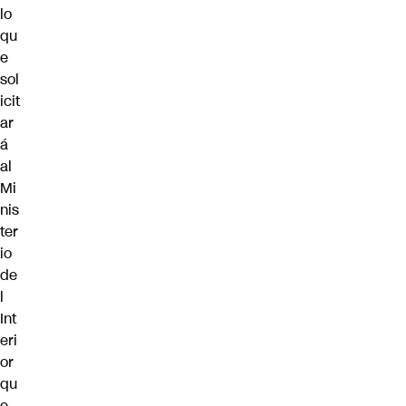
lo
qu
e
sol
icit
ar
á
al
Mi
nis
ter
io
de
l
Int
eri
or
qu
e