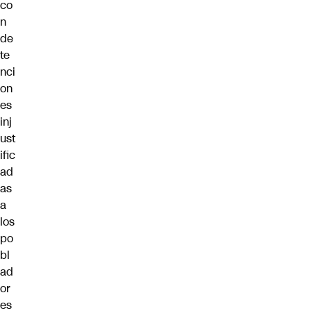
co
n
de
te
nci
on
es
inj
ust
ific
ad
as
a
los
po
bl
ad
or
es