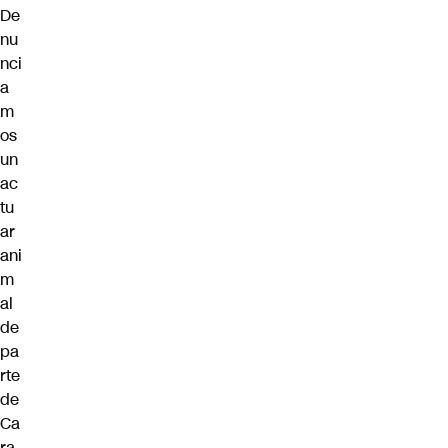
De
nu
nci
a
m
os
un
ac
tu
ar
ani
m
al
de
pa
rte
de
Ca
ra