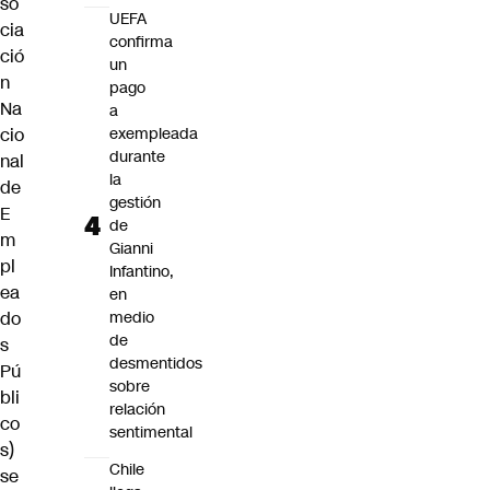
so
UEFA
cia
confirma
ció
un
n
pago
Na
a
cio
exempleada
durante
nal
la
de
gestión
E
de
m
Gianni
pl
Infantino,
ea
en
do
medio
de
s
desmentidos
Pú
sobre
bli
relación
co
sentimental
s)
Chile
se