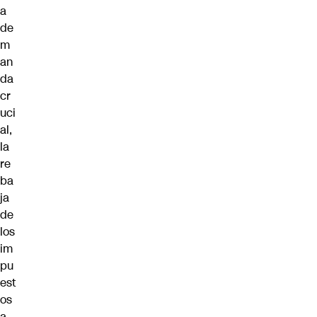
a
de
m
an
da
cr
uci
al,
la
re
ba
ja
de
los
im
pu
est
os
a