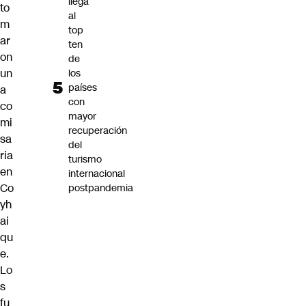
llega
to
al
m
top
ar
ten
on
de
un
los
países
a
con
co
mayor
mi
recuperación
sa
del
ria
turismo
en
internacional
Co
postpandemia
yh
ai
qu
e.
Lo
s
fu