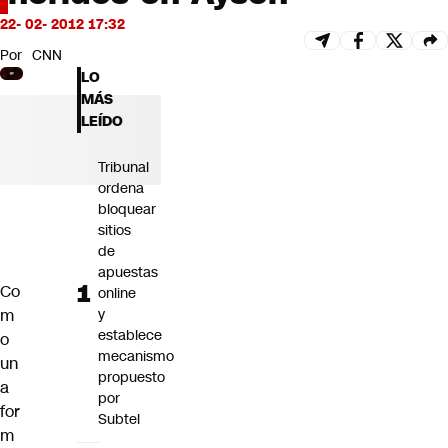
Futuro 360
22- 02- 2012 17:32
Opinión
Por
CNN
LO
MÁS
LEÍDO
Tribunal
ordena
bloquear
sitios
de
apuestas
Co
online
m
y
establece
o
mecanismo
un
propuesto
a
por
for
Subtel
m