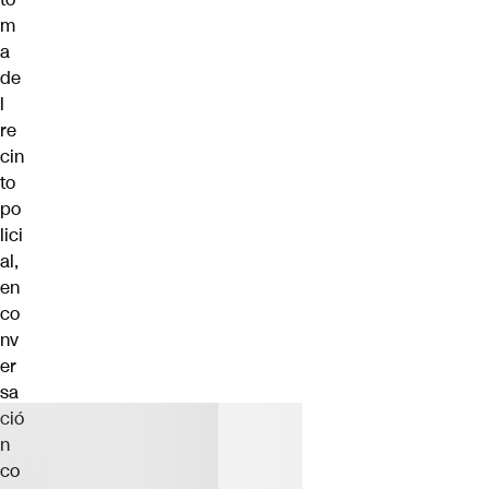
m
a
de
l
re
cin
to
po
lici
al,
en
co
nv
er
sa
ció
n
co