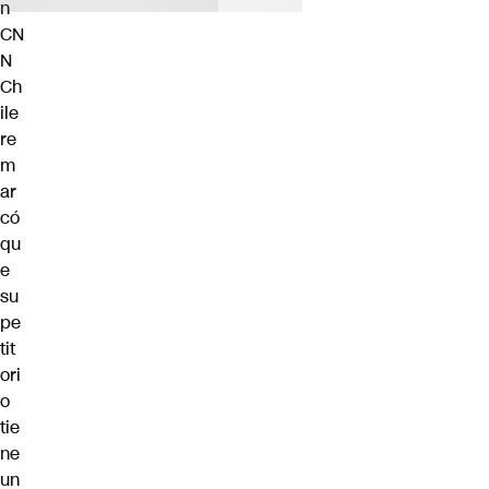
n
CN
N
Ch
ile
re
m
ar
có
qu
e
su
pe
tit
ori
o
tie
ne
un