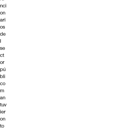
nci
on
ari
os
de
l
se
ct
or
pú
bli
co
m
an
tuv
ier
on
to