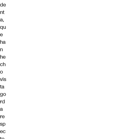
de
nt
a,
qu
e
ha
n
he
ch
o
vis
ta
go
rd
a
re
sp
ec
to