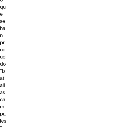
qu
e
se
ha
n
pr
od
uci
do
"b
at
all
as
ca
m
pa
les
"