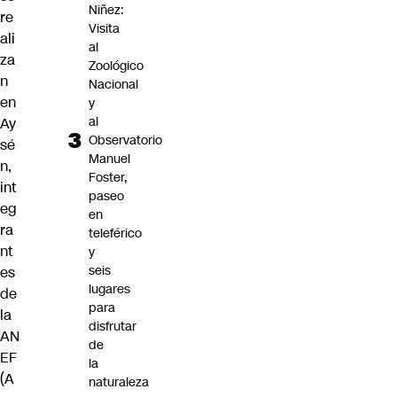
Niñez:
re
Visita
ali
al
za
Zoológico
n
Nacional
en
y
al
Ay
Observatorio
sé
Manuel
n,
Foster,
int
paseo
eg
en
ra
teleférico
nt
y
seis
es
lugares
de
para
la
disfrutar
AN
de
EF
la
(A
naturaleza