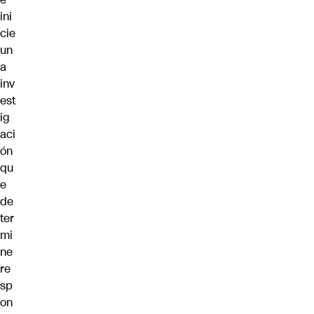
ini
cie
un
a
inv
est
ig
aci
ón
qu
e
de
ter
mi
ne
re
sp
on