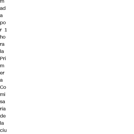
m
ad
a
po
r 1
ho
ra
la
Pri
m
er
a
Co
mi
sa
ría
de
la
ciu