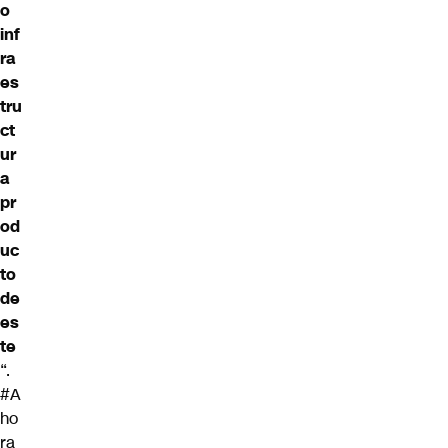
o
inf
ra
es
tru
ct
ur
a
pr
od
uc
to
de
es
te
“.
#A
ho
ra