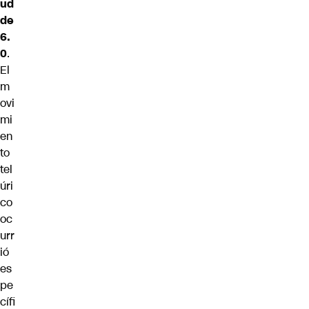
ud
de
6.
0
.
El
m
ovi
mi
en
to
tel
úri
co
oc
urr
ió
es
pe
cífi