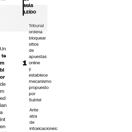
Futuro 360
MÁS
Opinión
LEÍDO
Tribunal
ordena
bloquear
sitios
Un
de
te
apuestas
m
online
y
bl
establece
or
mecanismo
de
propuesto
m
por
ed
Subtel
ian
Ante
a
alza
int
de
en
intoxicaciones: