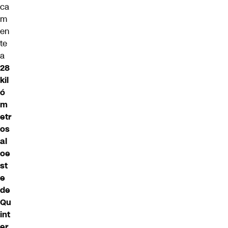
ca
m
en
te
a
28
kil
ó
m
etr
os
al
oe
st
e
de
Qu
int
er