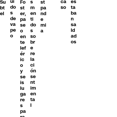
ui
es
ca
s
Su
Fo
st
do
ta
so
m
bt
st
pa
s
ba
en
el
er,
nd
de
n
ti
pa
e
va
sa
do
se
mi
pe
ld
s
o
a
o
ad
so
en
os
br
te
e
lef
re
ér
la
ic
ci
o
ón
y
se
se
nt
is
im
lu
en
ga
ta
re
l
s
pa
ra