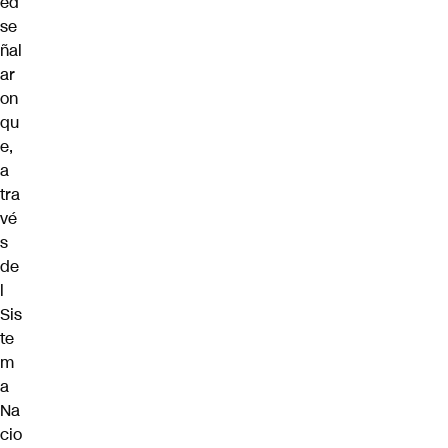
ed
se
ñal
ar
on
qu
e,
a
tra
vé
s
de
l
Sis
te
m
a
Na
cio