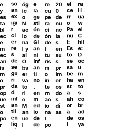
sc
ra
el
e
e
óg
re
20
an
H
ce
la
y
ic
cu
0
ex
ua
rr
ge
es
o
pe
de
igi
w
o
sti
ta
N
ra
nu
r
ei
Pa
ón
bl
ac
ci
nc
ci
C
nu
de
ec
io
ón
ia
er
hil
l:
Gi
e
na
de
s
re
e:
Es
an
m
l y
l
en
s
D
to
ni
ec
al
tu
su
de
oc
se
Inf
an
O
ris
s
se
u
sa
an
is
bs
m
pr
gu
m
be
ti
m
er
o
im
ri
en
ha
no
o
va
in
er
da
to
st
,
pr
to
te
os
d
s
a
en
op
ri
rn
do
inf
co
ah
m
ue
o
ac
s
an
br
or
ed
st
M
io
dí
til
ad
a
io
o
an
na
as
en
os
de
de
po
ue
l
líq
ya
l
de
r
l
po