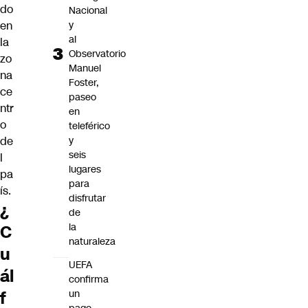
do
Nacional
y
en
al
la
Observatorio
zo
Manuel
na
Foster,
ce
paseo
ntr
en
o
teleférico
y
de
seis
l
lugares
pa
para
ís.
disfrutar
¿
de
la
C
naturaleza
u
UEFA
ál
confirma
un
f