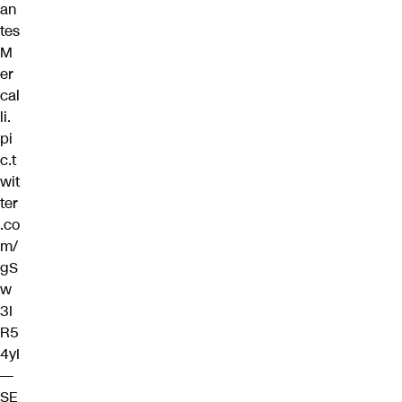
an
tes
M
er
cal
li.
pi
c.t
wit
ter
.co
m/
gS
w
3I
R5
4yI
—
SE