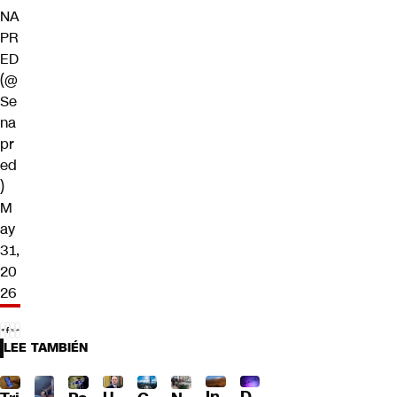
NA
PR
ED
(@
Se
na
pr
ed
)
M
ay
31,
20
26
LEE TAMBIÉN
D
In