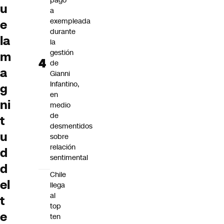
pago
u
a
exempleada
e
durante
la
la
gestión
m
de
a
Gianni
Infantino,
g
en
ni
medio
de
t
desmentidos
u
sobre
relación
d
sentimental
d
Chile
el
llega
al
t
top
e
ten