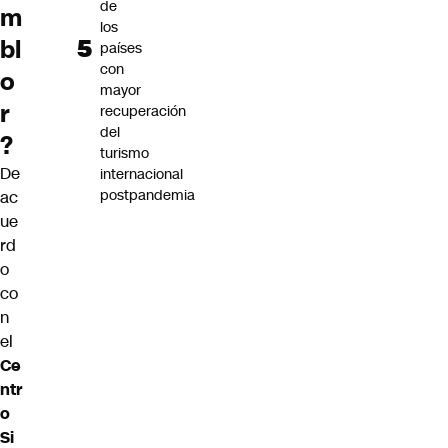
de
m
los
bl
países
con
o
mayor
r
recuperación
del
?
turismo
De
internacional
postpandemia
ac
ue
rd
o
co
n
el
Ce
ntr
o
Si