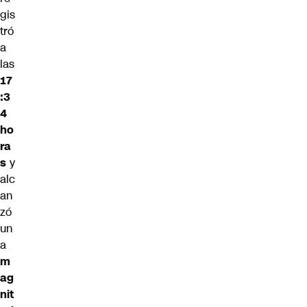
gis
tró
a
las
17
:3
4
ho
ra
s
y
alc
an
zó
un
a
m
ag
nit