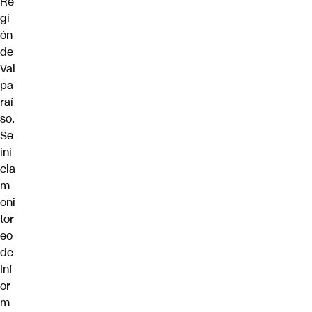
Re
gi
ón
de
Val
pa
raí
so.
Se
ini
cia
m
oni
tor
eo
de
Inf
or
m