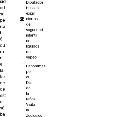
sid
Diputados
ad
buscan
exigir
se
cierres
pe
de
rci
seguridad
bi
infantil
ó
en
du
líquidos
ra
de
vapeo
nt
e
Panoramas
la
por
tar
el
Día
de
de
de
la
est
Niñez:
e
Visita
sá
al
ba
Zoológico