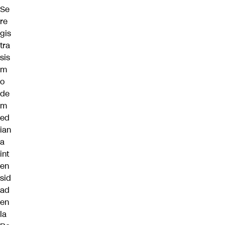
Se
re
gis
tra
sis
m
o
de
m
ed
ian
a
int
en
sid
ad
en
la