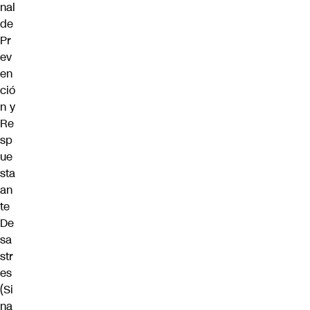
nal
de
Pr
ev
en
ció
n y
Re
sp
ue
sta
an
te
De
sa
str
es
(Si
na