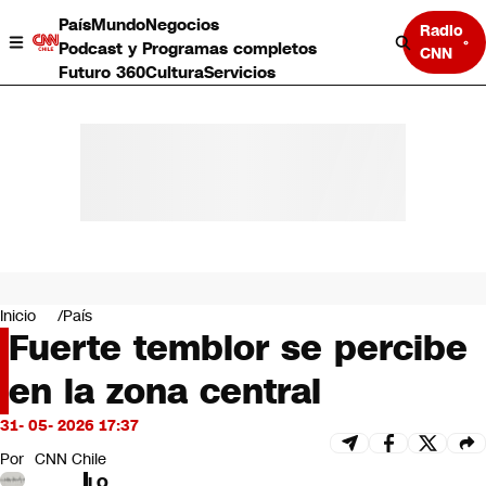
País
Mundo
Negocios
Radio
Podcast y Programas completos
CNN
Futuro 360
Cultura
Servicios
País
Mundo
Negocios
Inicio
País
Fuerte temblor se percibe
Deportes
Programas completos
en la zona central
Cultura
Servicios
31- 05- 2026 17:37
Bits
CNN Data
Por
CNN Chile
CNN tiempo
LO