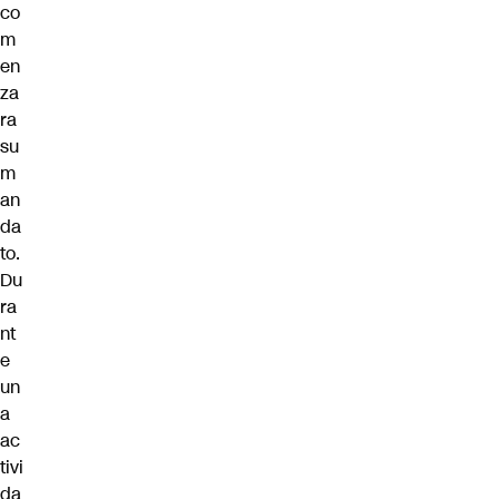
co
m
en
za
ra
su
m
an
da
to.
Du
ra
nt
e
un
a
ac
tivi
da