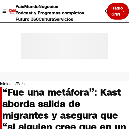
País
Mundo
Negocios
Radio
Podcast y Programas completos
CNN
Futuro 360
Cultura
Servicios
País
Mundo
Negocios
Inicio
País
“Fue una metáfora”: Kast
Deportes
Programas completos
aborda salida de
Cultura
Servicios
migrantes y asegura que
Bits
CNN Data
“si alguien cree que en un
CNN tiempo