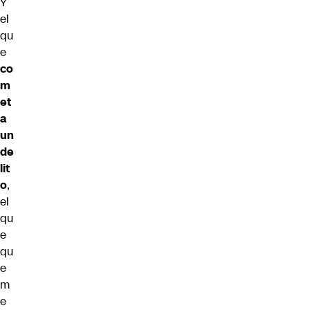
Y
el
qu
e
co
m
et
a
un
de
lit
o
,
el
qu
e
qu
e
m
e