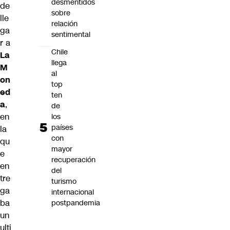
desmentidos
de
sobre
lle
relación
ga
sentimental
r a
Chile
La
llega
M
al
on
top
ed
ten
a
,
de
en
los
países
la
con
qu
mayor
e
recuperación
en
del
tre
turismo
ga
internacional
ba
postpandemia
un
ulti