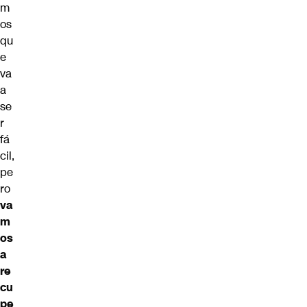
m
os
qu
e
va
a
se
r
fá
cil,
pe
ro
va
m
os
a
re
cu
pe