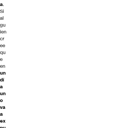
a
.
Si
al
gu
ien
cr
ee
qu
e
en
un
dí
a
un
o
va
a
ex
pu