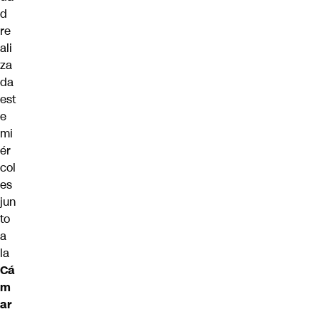
d
re
ali
za
da
est
e
mi
ér
col
es
jun
to
a
la
Cá
m
ar