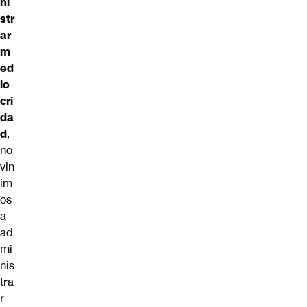
ni
str
ar
m
ed
io
cri
da
d
,
no
vin
im
os
a
ad
mi
nis
tra
r