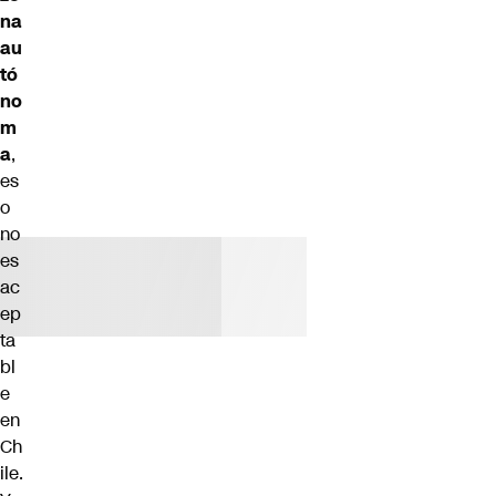
na
au
tó
no
m
a
,
es
o
no
es
ac
ep
ta
bl
e
en
Ch
ile.