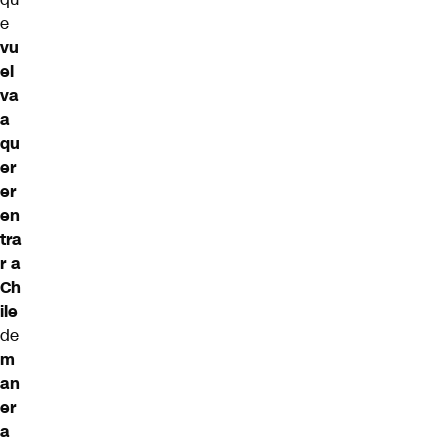
e
vu
el
va
a
qu
er
er
en
tra
r a
Ch
ile
de
m
an
er
a