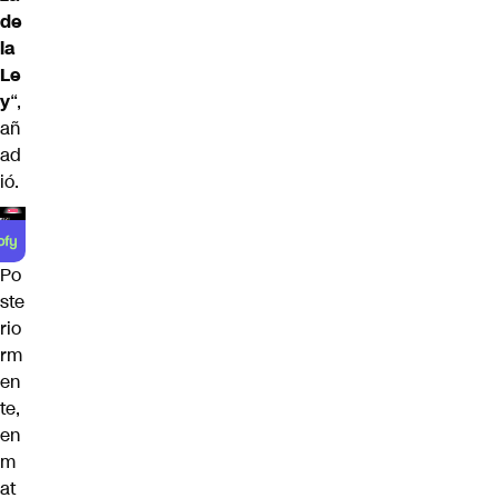
de
la
Le
y
“,
añ
ad
ió.
Po
ste
rio
rm
en
te,
en
m
at