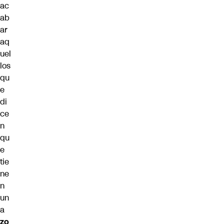
ac
ab
ar
aq
uel
los
qu
e
di
ce
n
qu
e
tie
ne
n
un
a
zo