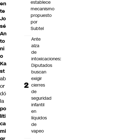
establece
en
mecanismo
te
propuesto
Jo
por
sé
Subtel
An
Ante
to
alza
ni
de
o
intoxicaciones:
Ka
Diputados
st
buscan
ab
exigir
cierres
or
de
dó
seguridad
la
infantil
po
en
líti
líquidos
ca
de
mi
vapeo
gr