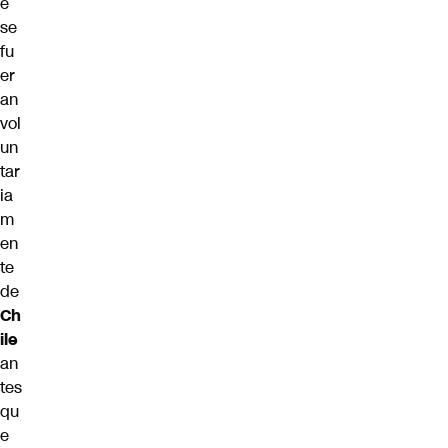
e
se
fu
er
an
vol
un
tar
ia
m
en
te
de
Ch
ile
an
tes
qu
e