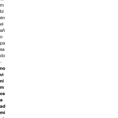
m
bi
én
el
añ
o
pa
sa
do
-
no
vi
ni
m
os
a
ad
mi