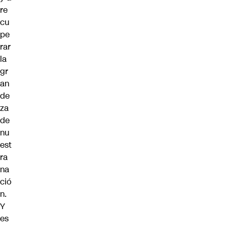
re
cu
pe
rar
la
gr
an
de
za
de
nu
est
ra
na
ció
n.
Y
es