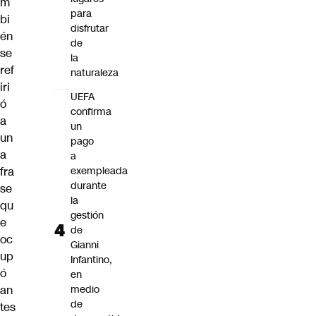
m
para
bi
disfrutar
én
de
se
la
ref
naturaleza
iri
UEFA
ó
confirma
a
un
un
pago
a
a
fra
exempleada
durante
se
la
qu
gestión
e
de
oc
Gianni
up
Infantino,
ó
en
an
medio
de
tes