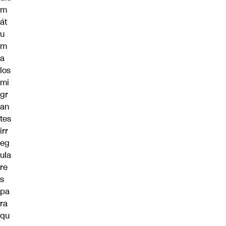
m
át
u
m
a
los
mi
gr
an
tes
irr
eg
ula
re
s
pa
ra
qu