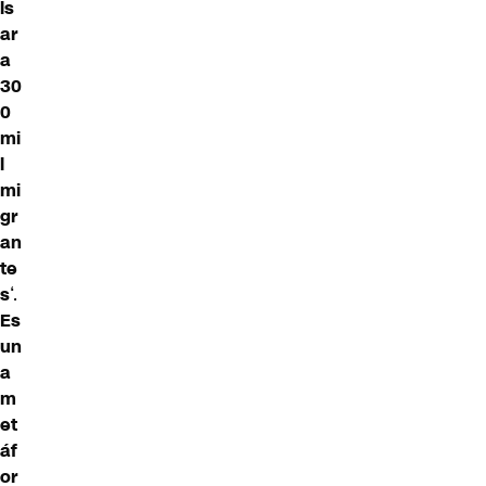
ls
ar
a
30
0
mi
l
mi
gr
an
te
s
‘.
Es
un
a
m
et
áf
or