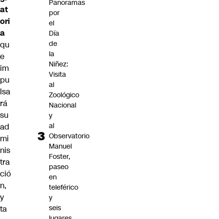
Panoramas
at
por
ori
el
a
Día
de
qu
la
e
Niñez:
im
Visita
pu
al
lsa
Zoológico
rá
Nacional
su
y
al
ad
Observatorio
mi
Manuel
nis
Foster,
tra
paseo
ció
en
n,
teleférico
y
y
seis
ta
lugares