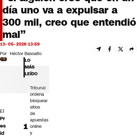
Futuro 360
día uno va a expulsar a
Opinión
300 mil, creo que entendió
mal”
13- 05- 2026 13:59
Por
Héctor Basoalto
LO
MÁS
LEÍDO
Tribunal
ordena
bloquear
sitios
El
de
Pr
apuestas
es
online
id
y