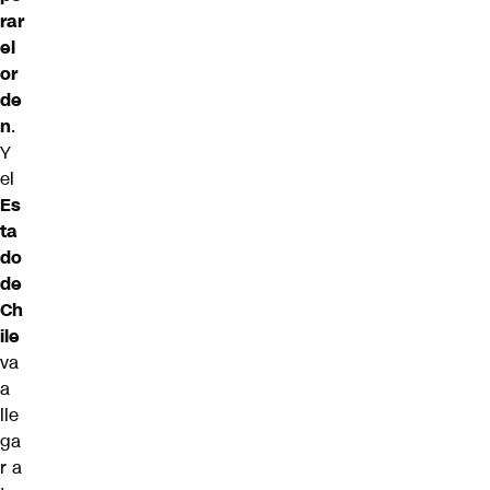
rar
el
or
de
n
.
Y
el
Es
ta
do
de
Ch
ile
va
a
lle
ga
r a