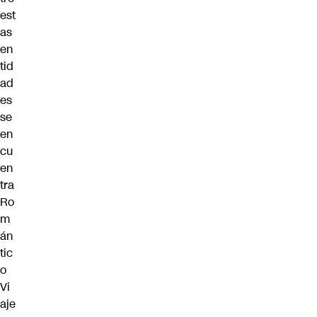
est
as
en
tid
ad
es
se
en
cu
en
tra
Ro
m
án
tic
o
Vi
aje