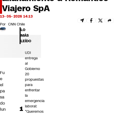
Futuro 360
Viajero SpA
Opinión
13- 05- 2026 14:13
Por
CNN Chile
LO
MÁS
LEÍDO
UDI
entrega
al
Gobierno
Fu
20
e
propuestas
el
para
enfrentar
pa
la
sa
emergencia
do
laboral:
lun
“Queremos