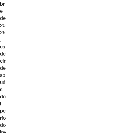
br
e
de
20
25
,
es
de
cir,
de
sp
ué
s
de
l
pe
río
do
inv