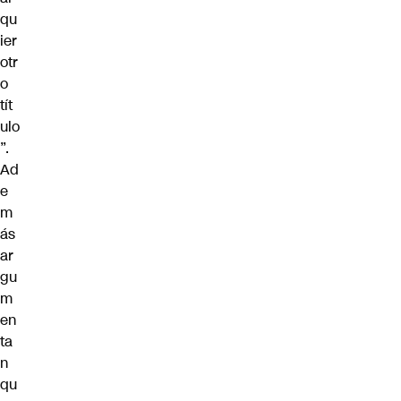
qu
ier
otr
o
tít
ulo
”.
Ad
e
m
ás
ar
gu
m
en
ta
n
qu