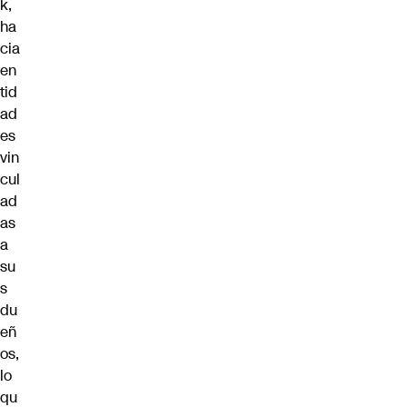
k,
ha
cia
en
tid
ad
es
vin
cul
ad
as
a
su
s
du
eñ
os,
lo
qu