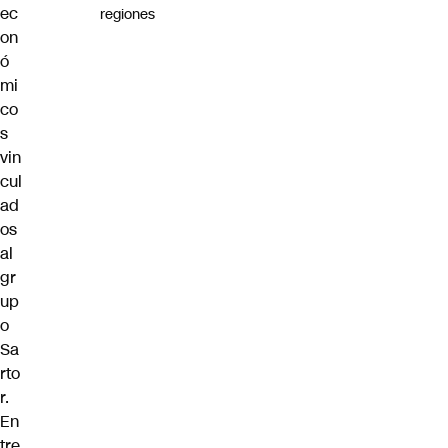
ec
regiones
on
ó
mi
co
s
vin
cul
ad
os
al
gr
up
o
Sa
rto
r.
En
tre