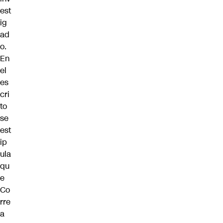
est
ig
ad
o.
En
el
es
cri
to
se
est
ip
ula
qu
e
Co
rre
a