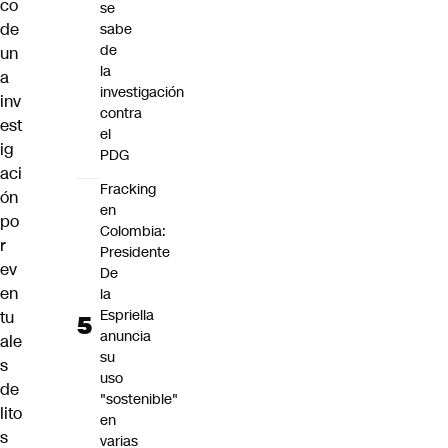
co
se
de
sabe
de
un
la
a
investigación
inv
contra
est
el
ig
PDG
aci
Fracking
ón
en
po
Colombia:
r
Presidente
ev
De
en
la
Espriella
tu
anuncia
ale
su
s
uso
de
"sostenible"
lito
en
s
varias