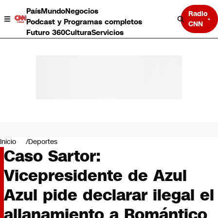
País
Mundo
Negocios
Radio
Podcast y Programas completos
CNN
Futuro 360
Cultura
Servicios
País
Mundo
Negocios
Inicio
Deportes
Caso Sartor:
Deportes
Programas completos
Vicepresidente de Azul
Cultura
Servicios
Azul pide declarar ilegal el
Bits
CNN Data
allanamiento a Romántico
CNN tiempo