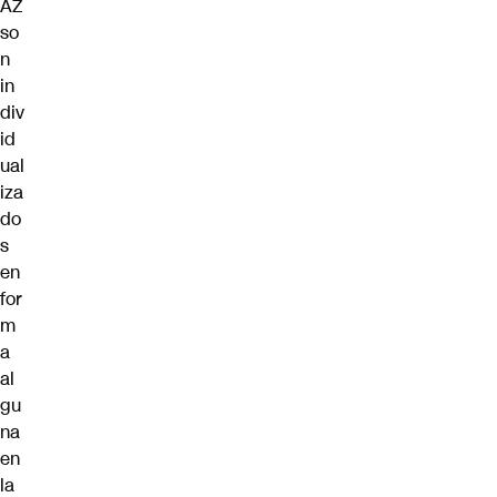
AZ
so
n
in
div
id
ual
iza
do
s
en
for
m
a
al
gu
na
en
la