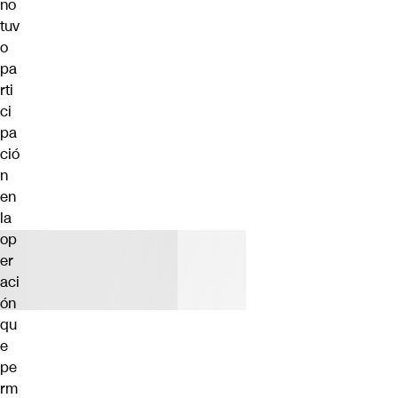
no
tuv
o
pa
rti
ci
pa
ció
n
en
la
op
er
aci
ón
qu
e
pe
rm