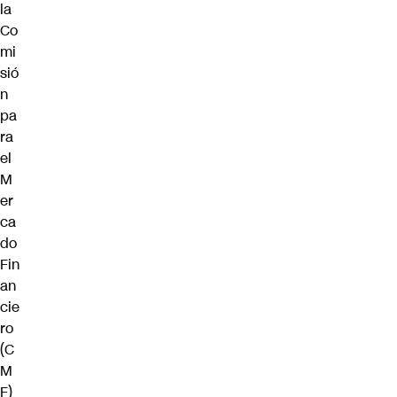
la
Co
mi
sió
n
pa
ra
el
M
er
ca
do
Fin
an
cie
ro
(C
M
F)