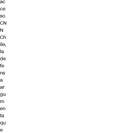
ac
ce
so
CN
N
Ch
ile,
la
de
fe
ns
a
ar
gu
m
en
ta
qu
e