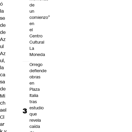
ó
de
la
un
comienzo”
se
en
de
el
de
Centro
Az
Cultural
ul
La
Az
Moneda
ul,
Orrego
la
defiende
ca
obras
sa
en
de
Plaza
Italia
Mi
tras
ch
estudio
ael
que
Cl
revela
ar
caída
k y