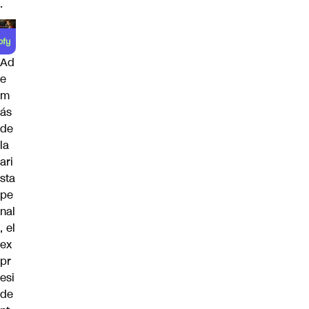
.
Ad
e
m
ás
de
la
ari
sta
pe
nal
, el
ex
pr
esi
de