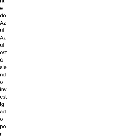
nt
e
de
Az
ul
Az
ul
est
á
sie
nd
o
inv
est
ig
ad
o
po
r