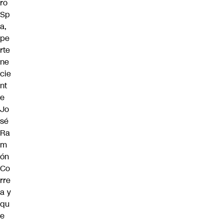
ro
Sp
a,
pe
rte
ne
cie
nt
e
Jo
sé
Ra
m
ón
Co
rre
a y
qu
e