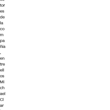
tor
es
de
la
co
m
pa
ñía
,
en
tre
ell
os
Mi
ch
ael
Cl
ar