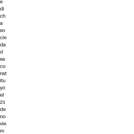
e
di
ch
a
so
cie
da
d
se
co
nst
itu
yó
el
21
de
no
vie
m