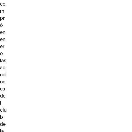
co
m
pr
ó
en
en
er
o
las
ac
cci
on
es
de
l
clu
b
de
la