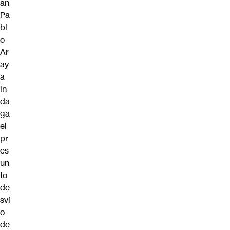
an
Pa
bl
o
Ar
ay
a
in
da
ga
el
pr
es
un
to
de
sví
o
de