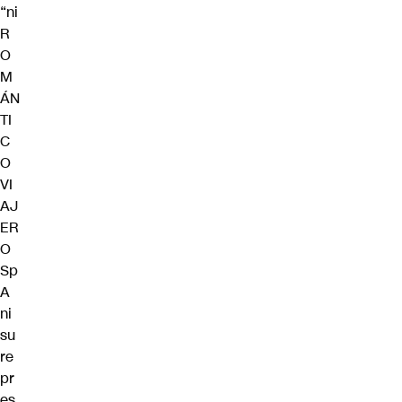
“ni
R
O
M
ÁN
TI
C
O
VI
AJ
ER
O
Sp
A
ni
su
re
pr
es