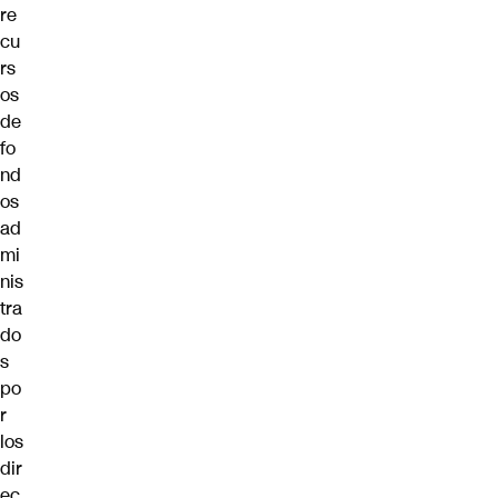
re
cu
rs
os
de
fo
nd
os
ad
mi
nis
tra
do
s
po
r
los
dir
ec