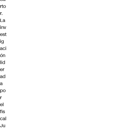
rto
r.
La
inv
est
ig
aci
ón
lid
er
ad
a
po
r
el
fis
cal
Ju