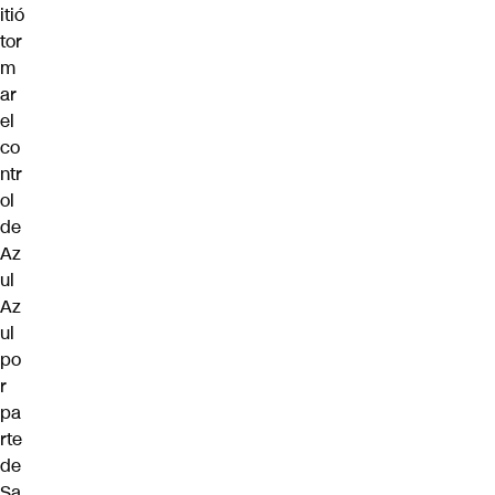
itió
tor
m
ar
el
co
ntr
ol
de
Az
ul
Az
ul
po
r
pa
rte
de
Sa