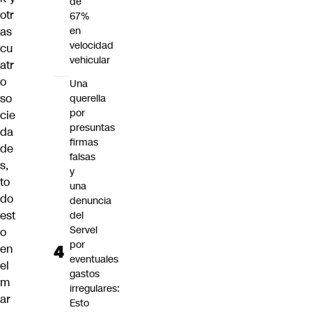
de
otr
67%
en
as
velocidad
cu
vehicular
atr
o
Una
so
querella
por
cie
presuntas
da
firmas
de
falsas
s,
y
to
una
do
denuncia
est
del
Servel
o
por
en
eventuales
el
gastos
m
irregulares:
ar
Esto