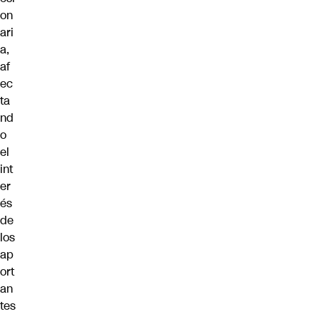
on
ari
a,
af
ec
ta
nd
o
el
int
er
és
de
los
ap
ort
an
tes