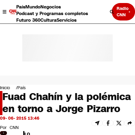
País
Mundo
Negocios
Radio
Podcast y Programas completos
CNN
Futuro 360
Cultura
Servicios
País
Mundo
Negocios
Inicio
País
Fuad Chahín y la polémica
Deportes
Programas completos
en torno a Jorge Pizarro
Cultura
Servicios
09- 06- 2015 13:46
Bits
CNN Data
Por
CNN
CNN tiempo
LO