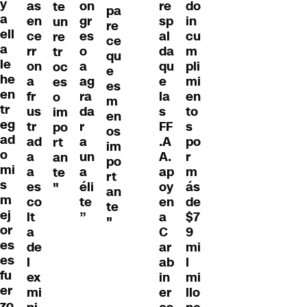
y
as
on
re
do
te
pa
a
en
gr
sp
in
un
re
ell
ce
es
al
cu
re
ce
a
rr
o
da
m
tr
qu
le
on
a
qu
pli
oc
e
he
a
ag
e
mi
es
es
en
fr
ra
la
en
o
m
tr
us
da
s
to
im
en
eg
tr
r
FF
s
po
os
ad
ad
a
.A
po
rt
im
o
a
un
A.
r
an
po
mi
a
a
ap
m
te
rt
s
es
éli
oy
ás
"
an
m
co
te
en
de
te
ej
lt
”
a
$7
"
or
a
C
9
es
de
ar
mi
es
l
ab
l
fu
ex
in
mi
er
mi
er
llo
zo