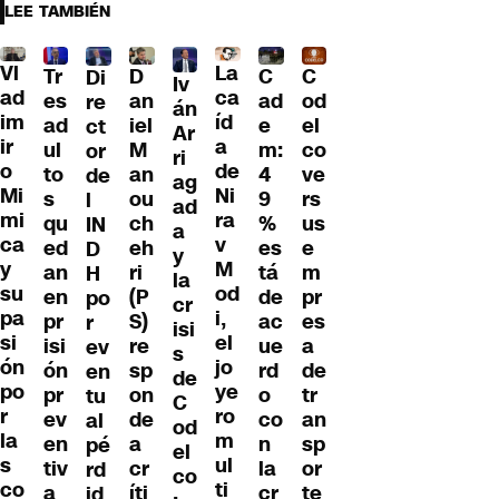
LEE TAMBIÉN
Vl
La
Tr
D
C
C
Di
Iv
ad
ca
es
an
ad
od
re
án
im
íd
ad
iel
e
el
ct
Ar
ir
a
ul
M
m:
co
or
ri
o
de
to
an
4
ve
de
ag
Mi
Ni
s
ou
9
rs
l
ad
mi
ra
qu
ch
%
us
IN
a
ca
v
ed
eh
es
e
D
y
y
M
an
ri
tá
m
H
la
su
od
en
(P
de
pr
po
cr
pa
i,
pr
S)
ac
es
r
isi
si
el
isi
re
ue
a
ev
s
ón
jo
ón
sp
rd
de
en
de
po
ye
pr
on
o
tr
tu
C
r
ro
ev
de
co
an
al
od
la
m
en
a
n
sp
pé
el
s
ul
tiv
cr
la
or
rd
co
co
ti
a
íti
cr
te
id