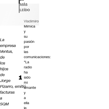
Futuro 360
MÁS
Opinión
LEÍDO
Vladimiro
Mimica
y
su
La
pasión
empresa
por
Ventus,
las
de
comunicaciones:
"La
los
radio
hijos
ha
de
sido
Jorge
mi
Pizarro,
emitió
amante
facturas
y
a
a
ella
SQM
le