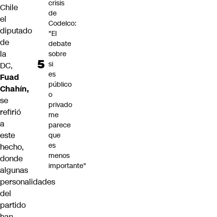
crisis
Chile
de
el
Codelco:
diputado
"El
de
debate
la
sobre
si
DC,
es
Fuad
público
Chahín,
o
se
privado
refirió
me
a
parece
este
que
es
hecho,
menos
donde
importante"
algunas
personalidades
del
partido
han