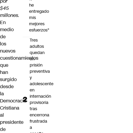
por
he
$45
entregado
millones.
mis
En
mejores
medio
esfuerzos"
de
Tres
los
adultos
nuevos
quedan
cuestionamientos
en
que
prisión
preventiva
han
y
surgido
adolescente
desde
en
la
internación
Democracia
provisoria
Cristiana
tras
al
encerrona
frustrada
presidente
a
de