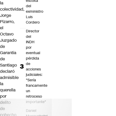
escolta
la
del
colectividad,
exministro
Jorge
Luis
Pizarro,
Cordero
el
Director
Octavo
del
Juzgado
INDH
de
por
Garantía
eventual
pérdida
de
de
Santiago
acciones
declaró
judiciales:
admisible
"Sería
la
francamente
querella
un
por
retroceso
importante"
delito
de
Daniel
cohecho