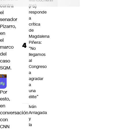
Manouchehri
contra
(PS)
el
responde
a
senador
crítica
Pizarro,
de
en
Magdalena
el
Piñera:
marco
“No
del
llegamos
caso
al
Congreso
SQM.
a
agradar
a
una
Por
élite”
esto,
en
Iván
conversación
Arriagada
y
con
la
CNN