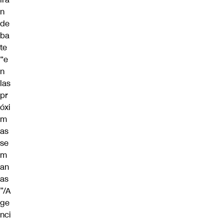
n
de
ba
te
“e
n
las
pr
óxi
m
as
se
m
an
as
”/A
ge
nci