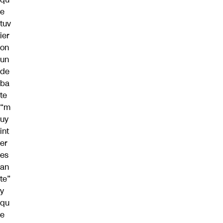
e
tuv
ier
on
un
de
ba
te
“m
uy
int
er
es
an
te”
y
qu
e