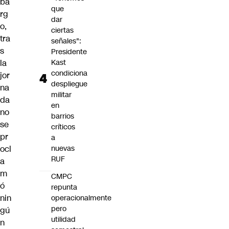
ba
que
rg
dar
o,
ciertas
tra
señales":
s
Presidente
la
Kast
condiciona
jor
despliegue
na
militar
da
en
no
barrios
se
críticos
pr
a
ocl
nuevas
RUF
a
m
CMPC
ó
repunta
nin
operacionalmente
pero
gú
utilidad
n