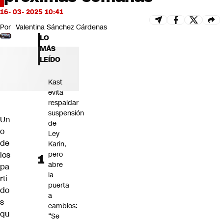
Futuro 360
16- 03- 2025 10:41
Opinión
Por
Valentina Sánchez Cárdenas
LO
MÁS
LEÍDO
Kast
evita
respaldar
suspensión
Un
de
o
Ley
de
Karin,
los
pero
abre
pa
la
rti
puerta
do
a
s
cambios:
qu
“Se