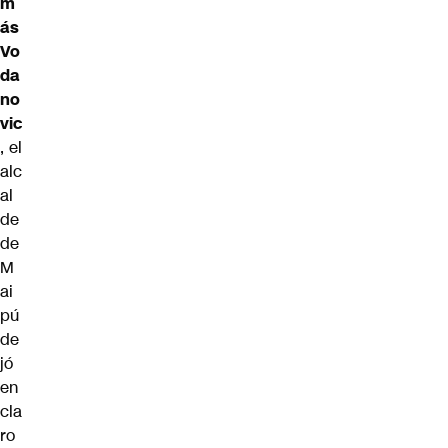
m
ás
Vo
da
no
vic
, el
alc
al
de
de
M
ai
pú
de
jó
en
cla
ro