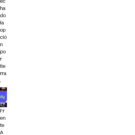
ec
ha
do
la
op
ció
n
po
r
tie
rra
.
Fr
en
te
A