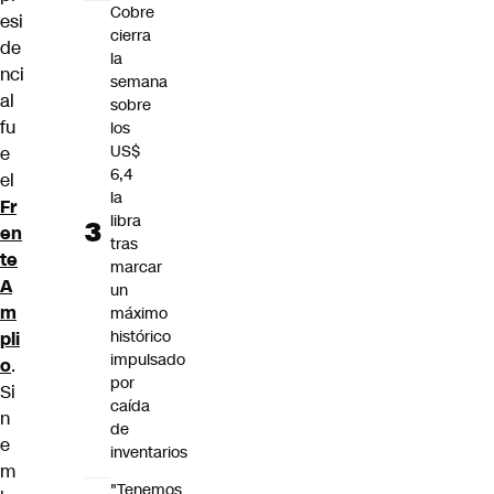
Cobre
esi
cierra
de
la
nci
semana
al
sobre
fu
los
US$
e
6,4
el
la
Fr
libra
en
tras
te
marcar
A
un
m
máximo
histórico
pli
impulsado
o
.
por
Si
caída
n
de
e
inventarios
m
"Tenemos