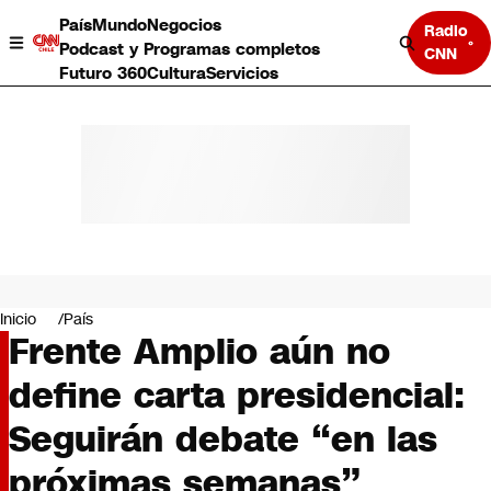
País
Mundo
Negocios
Radio
Podcast y Programas completos
CNN
Futuro 360
Cultura
Servicios
País
Mundo
Negocios
Inicio
País
Frente Amplio aún no
Deportes
Programas completos
define carta presidencial:
Cultura
Servicios
Seguirán debate “en las
Bits
CNN Data
próximas semanas”
CNN tiempo