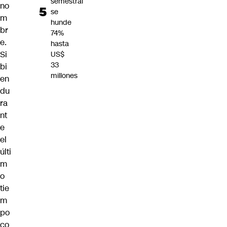
semestral
no
se
m
hunde
br
74%
e.
hasta
Si
US$
33
bi
millones
en
du
ra
nt
e
el
últi
m
o
tie
m
po
co