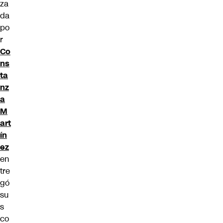
za
da
po
r
Co
ns
ta
nz
a
M
art
ín
ez
en
tre
gó
su
s
co