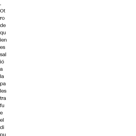
.
Ot
ro
de
qu
ien
es
sal
ió
a
la
pa
les
tra
fu
e
el
di
pu