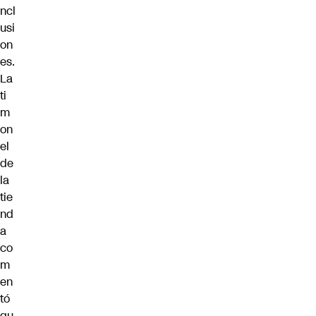
ncl
usi
on
es.
La
ti
m
on
el
de
la
tie
nd
a
co
m
en
tó
qu