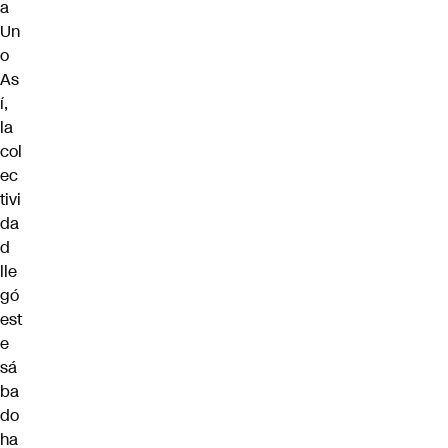
a
Un
o
As
í,
la
col
ec
tivi
da
d
lle
gó
est
e
sá
ba
do
ha