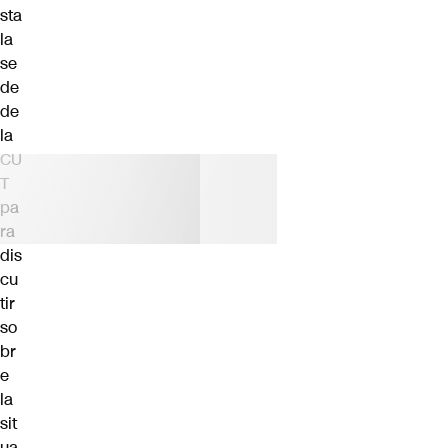
sta
la
se
de
de
la
CU
T
pa
ra
dis
cu
tir
so
br
e
la
sit
ua