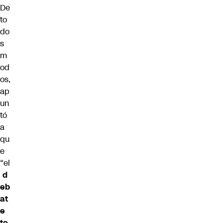
De
to
do
s
m
od
os,
ap
un
tó
a
qu
e
“el
d
eb
at
e
to