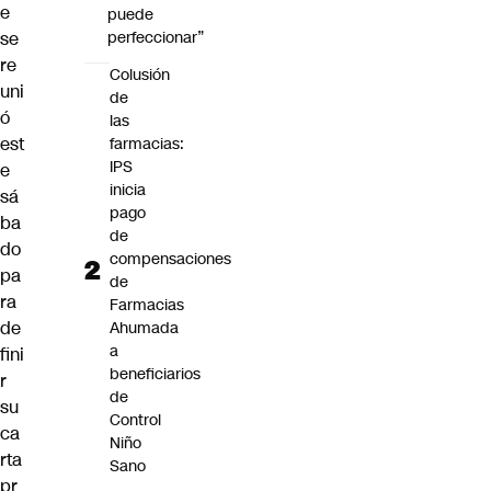
e
puede
se
perfeccionar”
re
Colusión
uni
de
ó
las
est
farmacias:
IPS
e
inicia
sá
pago
ba
de
do
compensaciones
pa
de
ra
Farmacias
de
Ahumada
a
fini
beneficiarios
r
de
su
Control
ca
Niño
rta
Sano
pr