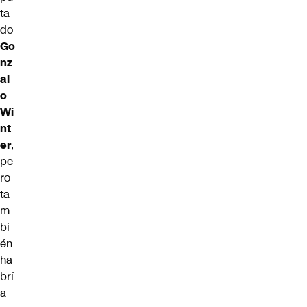
ta
do
Go
nz
al
o
Wi
nt
er
,
pe
ro
ta
m
bi
én
ha
brí
a