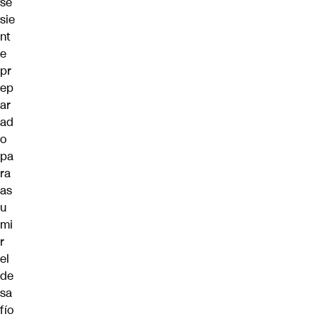
se
sie
nt
e
pr
ep
ar
ad
o
pa
ra
as
u
mi
r
el
de
sa
fío