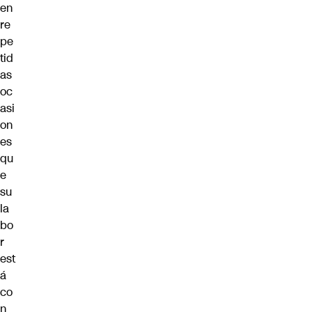
en
re
pe
tid
as
oc
asi
on
es
qu
e
su
la
bo
r
est
á
co
n