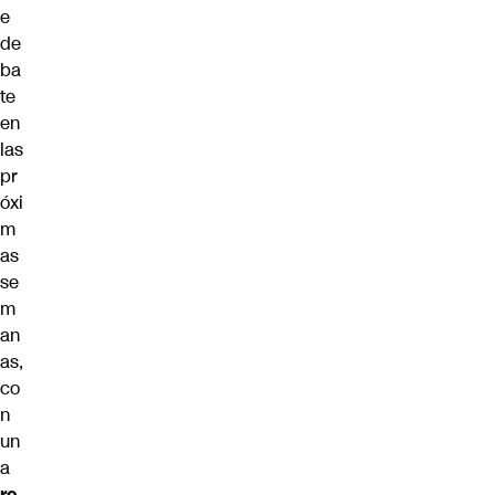
e
de
ba
te
en
las
pr
óxi
m
as
se
m
an
as,
co
n
un
a
re