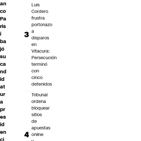
an
Luis
co
Cordero
frustra
Pa
portonazo
ris
a
i
disparos
ba
en
jó
Vitacura:
su
Persecución
ca
terminó
con
nd
cinco
id
detenidos
at
ur
Tribunal
a
ordena
bloquear
pr
sitios
es
de
id
apuestas
en
online
ci