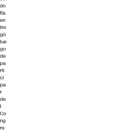
ón
fla
en
tre
gó
lue
go
de
pa
rti
ci
pa
r
de
l
Co
ng
re