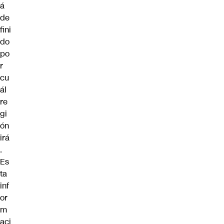
á
de
fini
do
po
r
cu
ál
re
gi
ón
irá
.
Es
ta
inf
or
m
aci