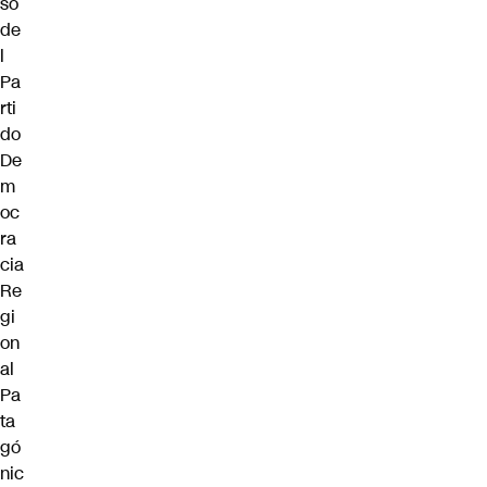
so
de
l
Pa
rti
do
De
m
oc
ra
cia
Re
gi
on
al
Pa
ta
gó
nic