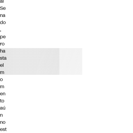
al
Se
na
do
,
pe
ro
ha
sta
el
m
o
m
en
to
aú
n
no
est