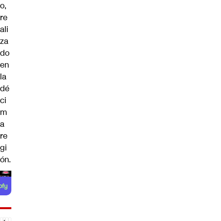
o,
re
ali
za
do
en
la
dé
ci
m
a
re
gi
ón.