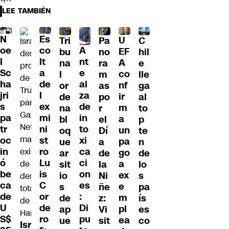
LEE TAMBIÉN
N
Es
U
Tri
Pa
C
A
oe
co
EF
bu
no
hil
nt
l
lt
A
na
ra
e
e
Sc
a
co
l
m
lle
al
ha
de
nf
or
as
ga
za
jri
l
ir
de
po
al
de
s
ex
m
na
r
to
in
pa
mi
a
bl
el
p
to
tr
ni
un
oq
Dí
te
xi
oc
st
pa
ue
a
n
ca
in
ro
go
ar
de
de
ci
ó
Lu
a
sit
la
lo
on
be
is
ex
io
Ni
s
es
ca
C
e
s
ñe
pa
:
de
or
m
de
z:
ís
Di
U
de
pl
ap
Vi
es
pu
S$
ro
ea
ue
sit
co
Isr