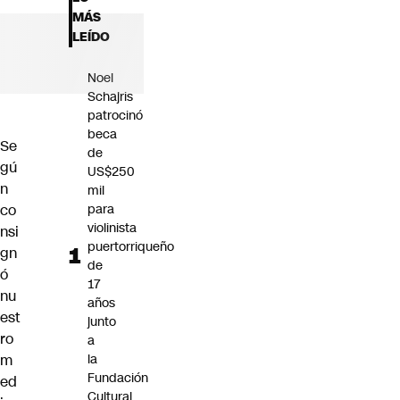
Futuro 360
MÁS
Opinión
LEÍDO
Noel
Schajris
patrocinó
beca
Se
de
gú
US$250
n
mil
co
para
violinista
nsi
puertorriqueño
gn
de
ó
17
nu
años
est
junto
ro
a
m
la
Fundación
ed
Cultural