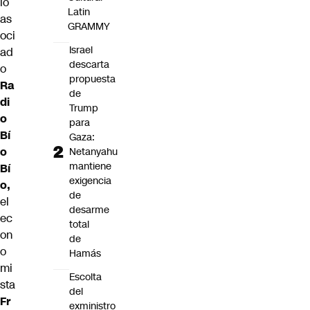
io
Latin
as
GRAMMY
oci
Israel
ad
descarta
o
propuesta
Ra
de
di
Trump
o
para
Bí
Gaza:
o
Netanyahu
mantiene
Bí
exigencia
o,
de
el
desarme
ec
total
on
de
o
Hamás
mi
Escolta
sta
del
Fr
exministro