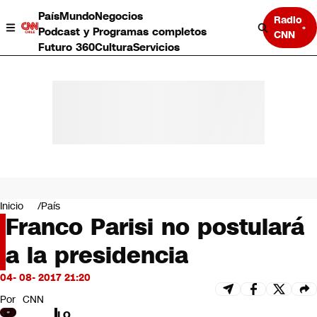
País
Mundo
Negocios
Radio
Podcast y Programas completos
CNN
Futuro 360
Cultura
Servicios
País
Mundo
Negocios
Inicio
País
Franco Parisi no postulará
Deportes
Programas completos
a la presidencia
Cultura
Servicios
04- 08- 2017 21:20
Bits
CNN Data
Por
CNN
CNN tiempo
LO