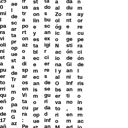
ta
25
fr
da
st
a
n
ae
do
0
us
du
as
al
m
l
s
mi
tr
ra
on
Zo
ay
de
bu
l
a
nt
lin
ol
or
sc
sc
pa
po
e
e
óg
re
ar
an
ra
rt
la
y
ic
cu
ta
ex
vi
on
ge
es
o
pe
pr
igi
oli
az
sti
ta
N
ra
op
r
ni
o
ón
bl
ac
ci
ue
ci
st
a
de
ec
io
ón
st
er
a
di
Gi
e
na
de
a
re
pu
sp
an
m
l y
l
de
s
er
ar
ni
ec
al
tu
Tr
de
to
os
Inf
an
O
ris
u
se
rri
en
an
is
bs
m
m
gu
qu
Vi
ti
m
er
o
p
ri
eñ
ta
no
o
va
in
pa
da
o
cu
,
pr
to
te
ra
d
de
ra
en
op
ri
rn
G
inf
17
:
m
ue
o
ac
az
an
añ
Pe
ed
st
M
io