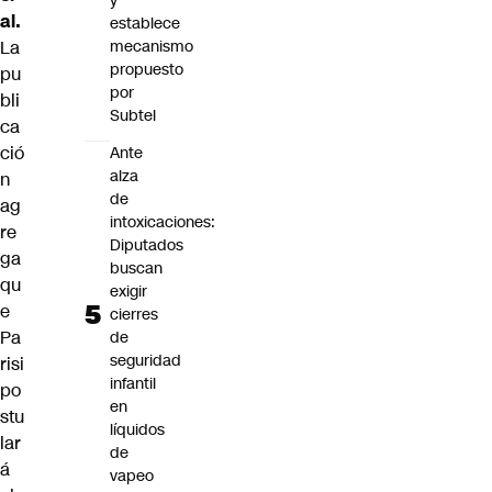
y
al.
establece
La
mecanismo
propuesto
pu
por
bli
Subtel
ca
ció
Ante
alza
n
de
ag
intoxicaciones:
re
Diputados
ga
buscan
qu
exigir
e
cierres
Pa
de
seguridad
risi
infantil
po
en
stu
líquidos
lar
de
á
vapeo