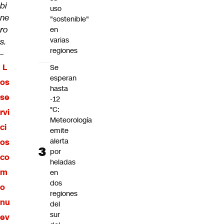
bi
uso
ne
"sostenible"
ro
en
varias
s.
regiones
–
L
Se
esperan
os
hasta
se
-12
°C:
rvi
Meteorología
ci
emite
alerta
os
por
co
heladas
m
en
dos
o
regiones
nu
del
sur
ev