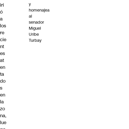
y
iri
homenajea
ó
al
a
senador
los
Miguel
re
Uribe
cie
Turbay
nt
es
at
en
ta
do
s
en
la
zo
na,
lue