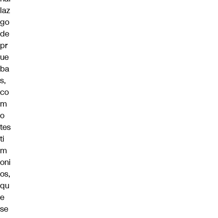
laz
go
de
pr
ue
ba
s,
co
m
o
tes
ti
m
oni
os,
qu
e
se