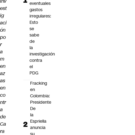
inv
eventuales
est
gastos
ig
irregulares:
aci
Esto
se
ón
sabe
po
de
r
la
a
investigación
m
contra
en
el
az
PDG
as
Fracking
en
en
co
Colombia:
ntr
Presidente
De
a
la
de
Espriella
Ca
anuncia
ra
su