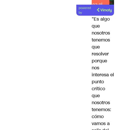
Lea el
powered
artículo
by
“Es algo
que
nosotros
tenemos
que
resolver
porque
nos
interesa el
punto
crítico
que
nosotros
tenemos:
cómo
vamos a