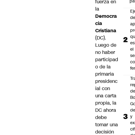
pa
fuerza en
la
Ej
Democra
de
cia
ap
Cristiana
pr
q
(DC).
es
Luego de
el
no haber
se
participad
c
o de la
fe
primaria
Tr
presidenc
re
ial con
d
una carta
Bo
propia, la
Go
DC ahora
de
y
debe
ex
tomar una
ci
decisión