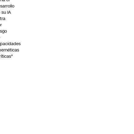
sarrollo
 su IA
tra
r
esgo
e
pacidades
bernéticas
ríticas"