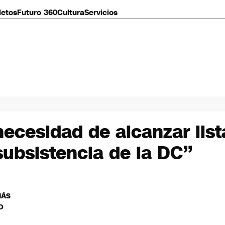
letos
Futuro 360
Cultura
Servicios
cesidad de alcanzar list
subsistencia de la DC”
MÁS
O