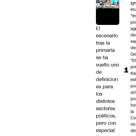
Ig
Im
"I
po
El
ag
de
escenario
se
tras la
de
primaria
Go
se ha
"El
vuelto uno
pr
de
Ka
definicion
es
po
es para
oc
los
po
distintos
to
sectores
la
políticos,
Co
pero con
no
especial
de