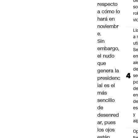
de
respecto
so
a cómo lo
ro
hará en
vi
noviembr
L
e.
a 
Sin
uti
embargo,
Se
el nudo
em
al
que
d
genera la
se
presidenc
po
ial es el
de
más
en
sencillo
d
de
es
y
desenred
al
ar, pues
los ojos
O
están
fr