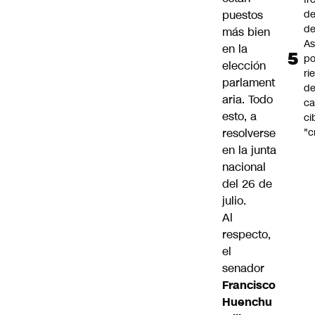
puestos
de
de
más bien
As
en la
po
elección
ri
parlament
d
aria. Todo
ca
esto, a
ci
resolverse
"c
en la junta
nacional
del 26 de
julio.
Al
respecto,
el
senador
Francisco
Huenchu