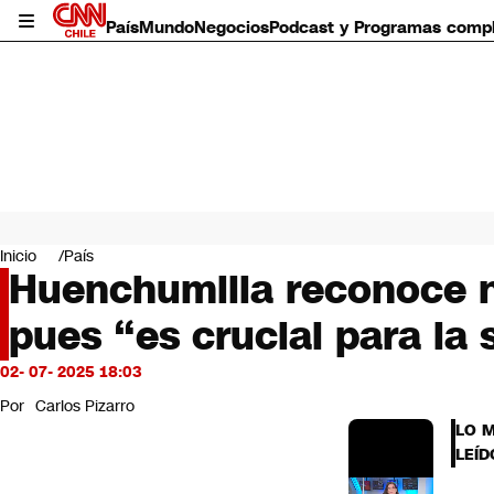
País
Mundo
Negocios
Podcast y Programas comp
País
Mundo
Inicio
País
Negocios
Huenchumilla reconoce ne
Deportes
pues “es crucial para la 
Programas completos
Cultura
Servicios
02- 07- 2025 18:03
Bits
Por
Carlos Pizarro
CNN Data
LO 
CNN tiempo
LEÍD
Futuro 360
Opinión