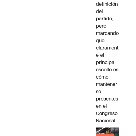
definición
del
partido,
pero
marcando
que
clarament
e el
principal
escollo es
cómo
mantener
se
presentes
en el
Congreso
Nacional.