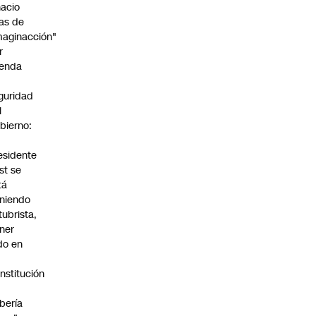
nacio
as de
maginacción"
r
enda
guridad
l
bierno:
esidente
st se
tá
niendo
tubrista,
ner
do en
nstitución
bería