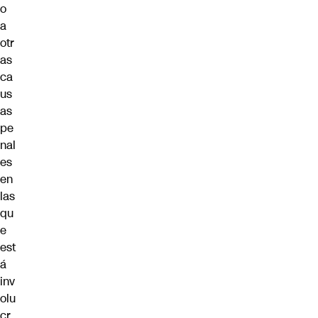
o
a
otr
as
ca
us
as
pe
nal
es
en
las
qu
e
est
á
inv
olu
cr