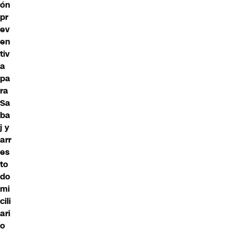
ón
pr
ev
en
tiv
a
pa
ra
Sa
ba
j y
arr
es
to
do
mi
cili
ari
o