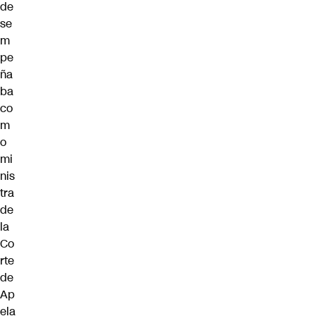
de
se
m
pe
ña
ba
co
m
o
mi
nis
tra
de
la
Co
rte
de
Ap
ela