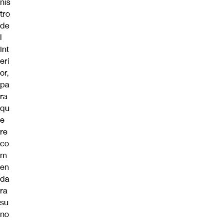
nis
tro
de
l
Int
eri
or,
pa
ra
qu
e
re
co
m
en
da
ra
su
no