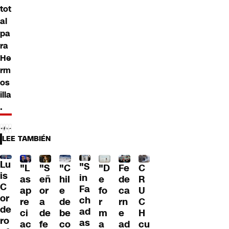
tot
al
pa
ra
He
rm
os
illa
.
LEE TAMBIÉN
Lu
"S
"L
"S
"C
"D
Fe
C
is
in
as
eñ
hil
e
de
R
C
Fa
ap
or
e
fo
ca
U
or
ch
re
a
de
r
rn
C
de
ad
ci
de
be
m
e
H
ro
as
ac
fe
co
a
ad
cu