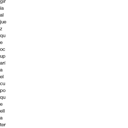
gir
ía
al
jue
z
qu
e
oc
up
arí
a
el
cu
po
qu
e
ell
a
ter