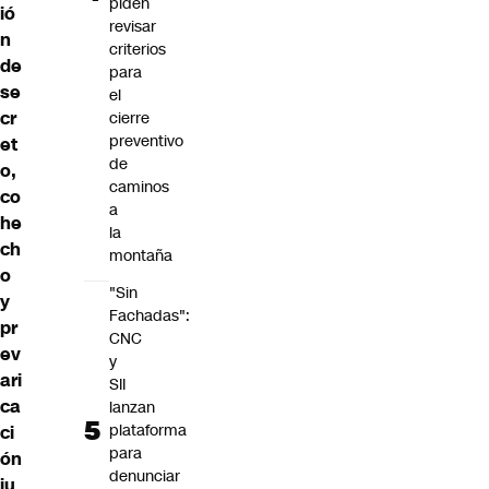
piden
ió
revisar
n
criterios
de
para
se
el
cr
cierre
preventivo
et
de
o,
caminos
co
a
he
la
ch
montaña
o
"Sin
y
Fachadas":
pr
CNC
ev
y
ari
SII
ca
lanzan
plataforma
ci
para
ón
denunciar
ju