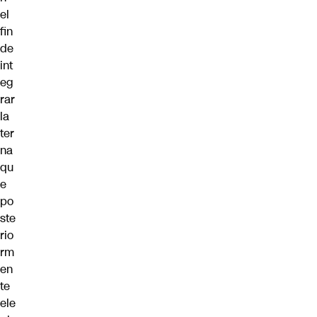
el
fin
de
int
eg
rar
la
ter
na
qu
e
po
ste
rio
rm
en
te
ele