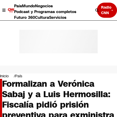
País
Mundo
Negocios
Radio
Podcast y Programas completos
CNN
Futuro 360
Cultura
Servicios
País
Mundo
Negocios
Inicio
País
Formalizan a Verónica
Deportes
Programas completos
Sabaj y a Luis Hermosilla:
Cultura
Servicios
Fiscalía pidió prisión
Bits
CNN Data
preventiva para exministra
CNN tiempo