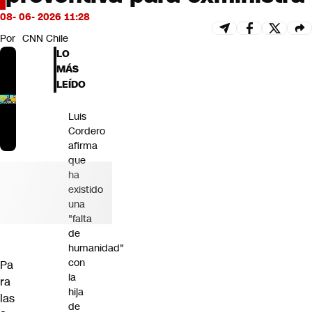
Futuro 360
08- 06- 2026 11:28
Opinión
Por
CNN Chile
LO
MÁS
LEÍDO
Luis
Cordero
afirma
que
ha
existido
una
"falta
de
humanidad"
con
Pa
la
ra
hija
las
de