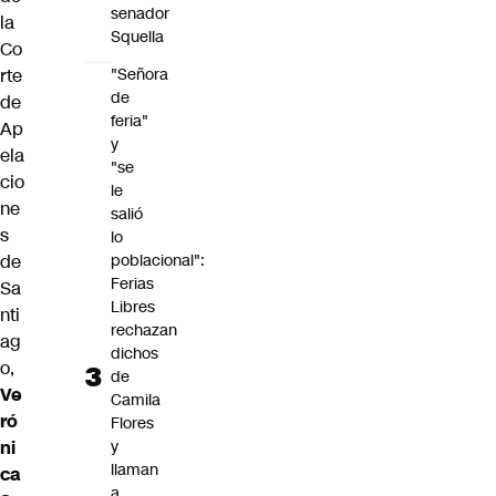
senador
la
Squella
Co
rte
"Señora
de
de
feria"
Ap
y
ela
"se
cio
le
ne
salió
s
lo
de
poblacional":
Ferias
Sa
Libres
nti
rechazan
ag
dichos
o,
de
Ve
Camila
ró
Flores
ni
y
llaman
ca
a