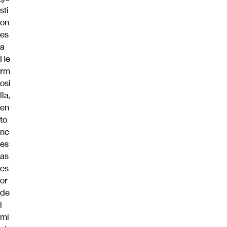
sti
on
es
a
He
rm
osi
lla,
en
to
nc
es
as
es
or
de
l
mi