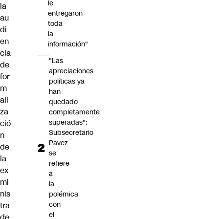
le
la
entregaron
au
toda
di
la
en
información"
cia
"Las
de
apreciaciones
for
políticas ya
m
han
ali
quedado
za
completamente
superadas":
ció
Subsecretario
n
Pavez
de
se
la
refiere
ex
a
mi
la
nis
polémica
con
tra
el
de