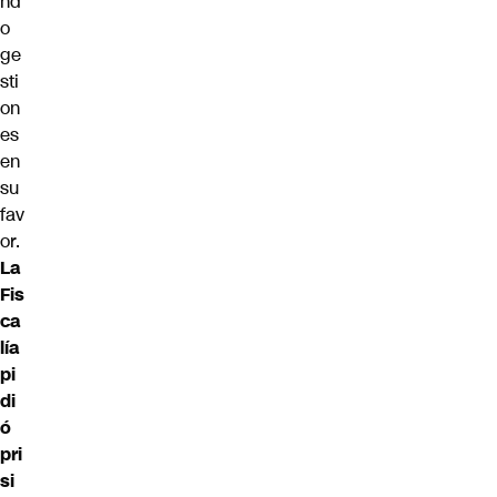
nd
o
ge
sti
on
es
en
su
fav
or.
La
Fis
ca
lía
pi
di
ó
pri
si