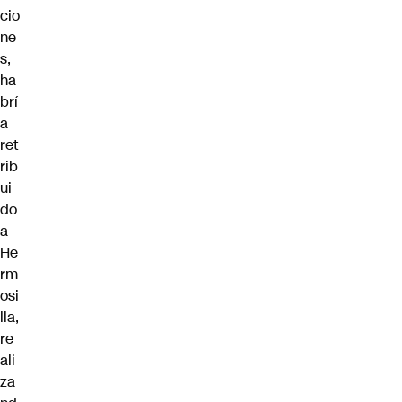
cio
ne
s,
ha
brí
a
ret
rib
ui
do
a
He
rm
osi
lla,
re
ali
za