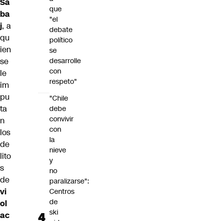
Sa
que
ba
"el
j
, a
debate
qu
político
ien
se
se
desarrolle
con
le
respeto"
im
pu
"Chile
ta
debe
convivir
n
con
los
la
de
nieve
lito
y
s
no
de
paralizarse":
vi
Centros
de
ol
ski
ac