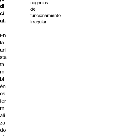
negocios
di
de
ci
funcionamiento
al.
irregular
En
la
ari
sta
ta
m
bi
én
es
for
m
ali
za
do