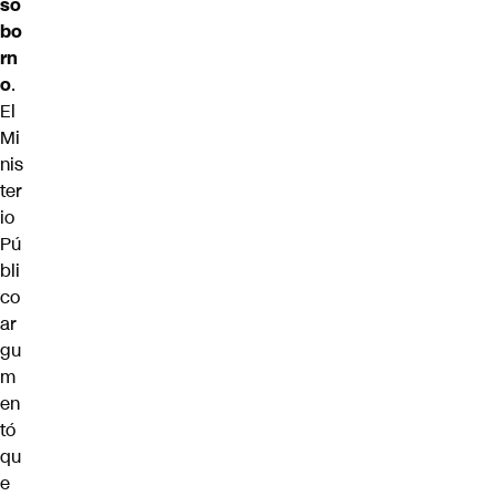
so
bo
rn
o
.
El
Mi
nis
ter
io
Pú
bli
co
ar
gu
m
en
tó
qu
e