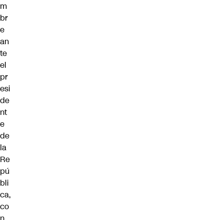
m
br
e
an
te
el
pr
esi
de
nt
e
de
la
Re
pú
bli
ca,
co
n