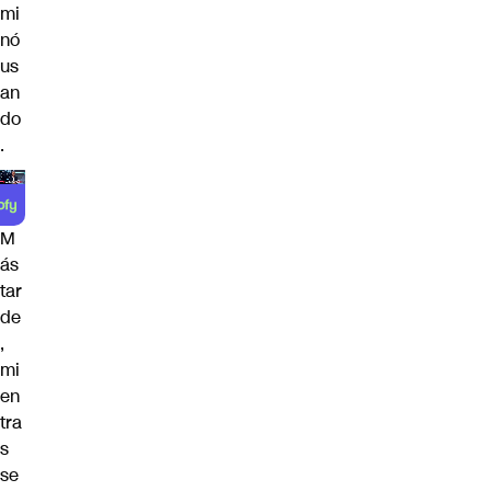
mi
nó
us
an
do
.
M
ás
tar
de
,
mi
en
tra
s
se