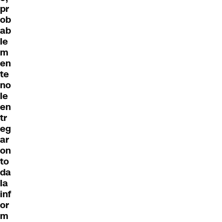
pr
ob
ab
le
m
en
te
no
le
en
tr
eg
ar
on
to
da
la
inf
or
m