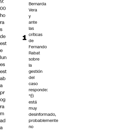
9:
Bernarda
00
Vera
ho
y
ra
ante
las
s
críticas
de
de
est
Fernando
e
Rabat
lun
sobre
es
la
est
gestión
del
ab
caso
a
responde:
pr
"Él
og
está
ra
muy
m
desinformado,
ad
probablemente
no
a