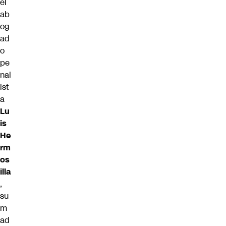
el
ab
og
ad
o
pe
nal
ist
a
Lu
is
He
rm
os
illa
,
su
m
ad