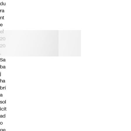
du
ra
nt
e
el
20
20
,
Sa
ba
j
ha
brí
a
sol
icit
ad
o
ge