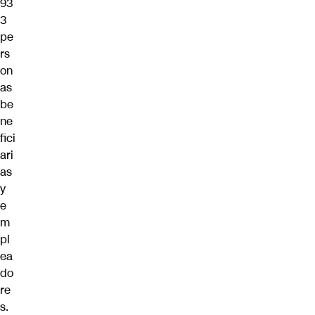
93
3
pe
rs
on
as
be
ne
fici
ari
as
y
e
m
pl
ea
do
re
s.