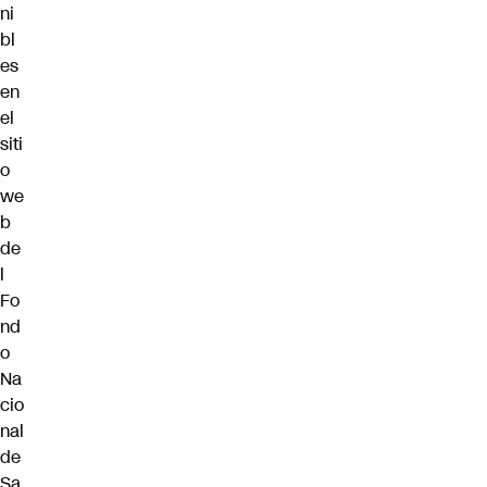
ni
bl
es
en
el
siti
o
we
b
de
l
Fo
nd
o
Na
cio
nal
de
Sa