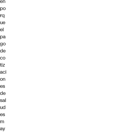
én
po
rq
ue
el
pa
go
de
co
tiz
aci
on
es
de
sal
ud
es
m
ay