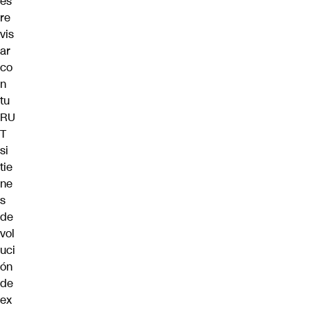
es
re
vis
ar
co
n
tu
RU
T
si
tie
ne
s
de
vol
uci
ón
de
ex