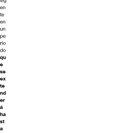
vig
en
te
en
un
pe
rio
do
qu
e
se
ex
te
nd
er
á
ha
st
a