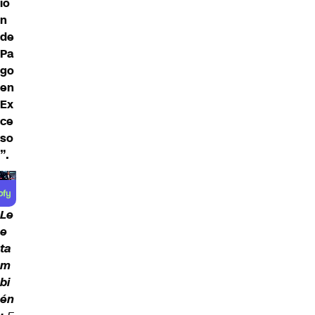
ió
n
de
Pa
go
en
Ex
ce
so
”.
Le
e
ta
m
bi
én