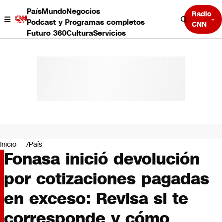
País
Mundo
Negocios
Radio
Podcast y Programas completos
CNN
Futuro 360
Cultura
Servicios
País
Mundo
Negocios
Inicio
País
Fonasa inició devolución
Deportes
Programas completos
por cotizaciones pagadas
Cultura
Servicios
en exceso: Revisa si te
Bits
CNN Data
corresponde y cómo
CNN tiempo