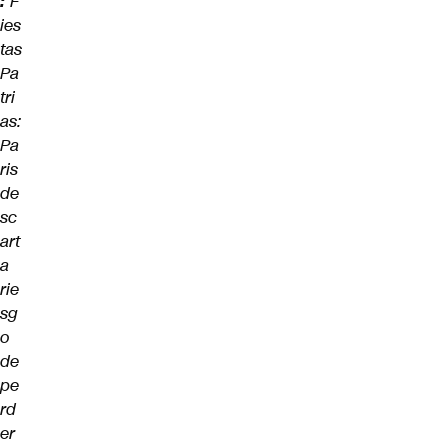
:
F
ies
tas
Pa
tri
as:
Pa
ris
de
sc
art
a
rie
sg
o
de
pe
rd
er