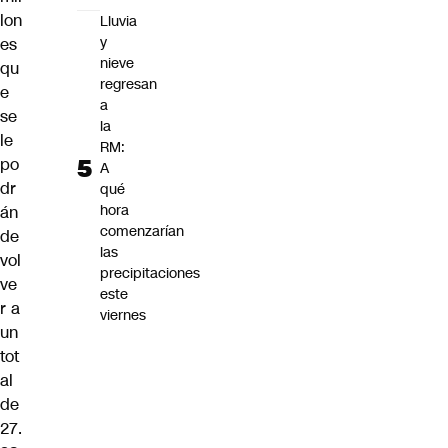
lon
Lluvia
y
es
nieve
qu
regresan
e
a
se
la
le
RM:
po
A
dr
qué
hora
án
comenzarían
de
las
vol
precipitaciones
ve
este
r a
viernes
un
tot
al
de
27.