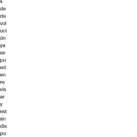
s
de
de
vol
uci
ón
ya
se
pu
ed
en
re
vis
ar
y
est
án
dis
po