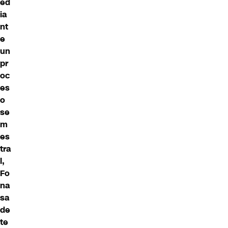
ed
ia
nt
e
un
pr
oc
es
o
se
m
es
tra
l,
Fo
na
sa
de
te