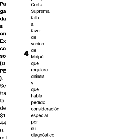
Pa
Corte
ga
Suprema
falla
da
a
s
favor
en
de
Ex
vecino
ce
de
so
Maipú
(D
que
requiere
PE
diálisis
)
.
y
Se
que
tra
había
ta
pedido
de
consideración
$1.
especial
por
44
su
0.
diagnóstico
mil