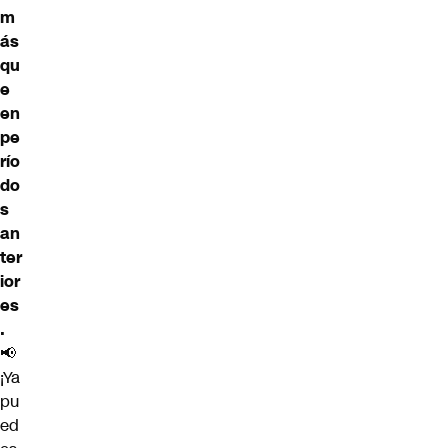
m
ás
qu
e
en
pe
río
do
s
an
ter
ior
es
.
📢
¡Ya
pu
ed