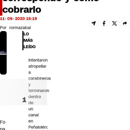
Futuro 360
cobrarlo
Opinión
11- 09- 2020 16:19
Por
rormazabal
LO
MÁS
LEÍDO
Intentaron
atropellar
a
carabineros
y
terminaron
dentro
de
un
canal
en
Fo
Peñalolén:
na