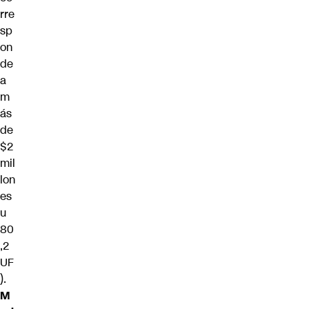
rre
sp
on
de
a
m
ás
de
$2
mil
lon
es
u
80
,2
UF
).
M