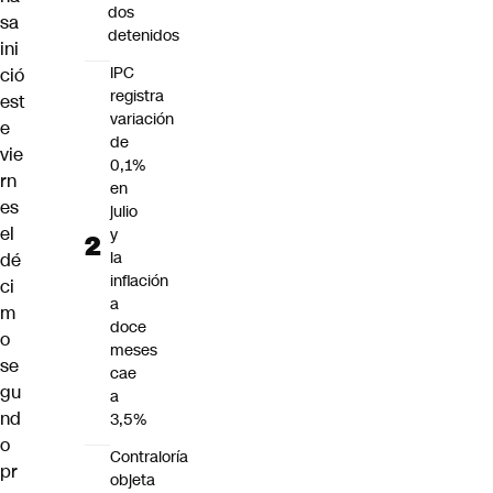
dos
sa
detenidos
ini
IPC
ció
registra
est
variación
e
de
vie
0,1%
rn
en
es
julio
el
y
la
dé
inflación
ci
a
m
doce
o
meses
se
cae
gu
a
nd
3,5%
o
Contraloría
pr
objeta