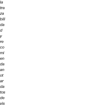
la
tra
za
bili
da
d
y
re
co
mi
en
da
an
ot
ar
da
tos
de
vis