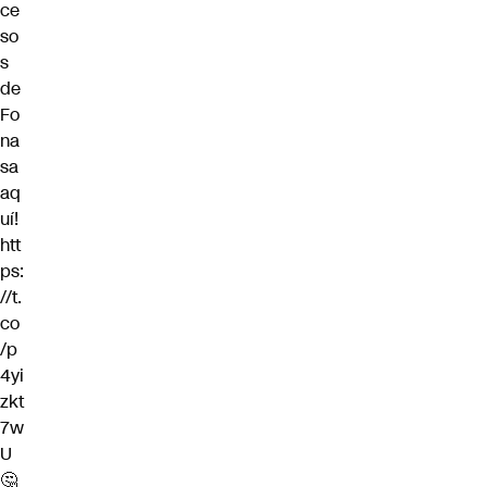
ce
so
s
de
Fo
na
sa
aq
uí!
htt
ps:
//t.
co
/p
4yi
zkt
7w
U
🤔