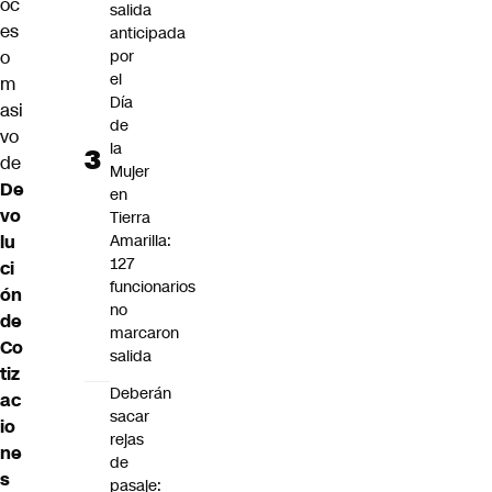
oc
salida
es
anticipada
o
por
el
m
Día
asi
de
vo
la
de
Mujer
De
en
vo
Tierra
lu
Amarilla:
127
ci
funcionarios
ón
no
de
marcaron
Co
salida
tiz
Deberán
ac
sacar
io
rejas
ne
de
s
pasaje: