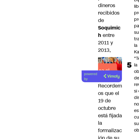
dineros
li
recibidos
pr
pr
de
pa
Soquimic
su
h
entre
tr
2011 y
la
2013,
Ka
"
la
Lea el
ob
powered
d
artículo
by
re
Recordem
si 
os que el
di
19 de
no
octubre
es
está fijada
cu
la
su
ob
formalizac
ión de su