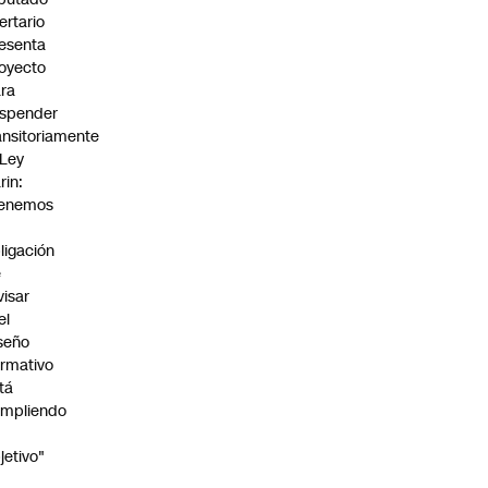
bertario
esenta
oyecto
ra
spender
ansitoriamente
 Ley
rin:
Tenemos
ligación
e
visar
el
seño
rmativo
tá
mpliendo
jetivo"