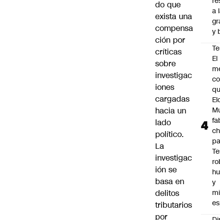
re
do que
a 
exista una
gr
compensa
y 
ción por
Te
críticas
El
sobre
m
investigac
co
iones
q
cargadas
El
hacia un
M
fa
lado
ch
político.
pa
La
Te
investigac
ro
ión se
h
basa en
y
delitos
mi
es
tributarios
por
Di