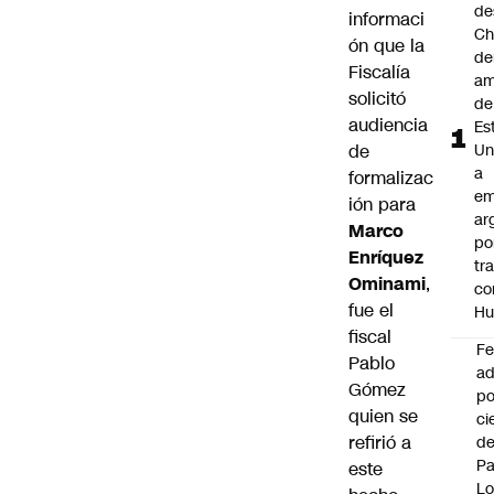
de
informaci
Ch
ón que la
de
Fiscalía
am
solicitó
de
audiencia
Es
de
Un
a
formalizac
em
ión para
ar
Marco
po
Enríquez
tr
Ominami
,
co
fue el
Hu
fiscal
F
Pablo
ad
Gómez
po
quien se
ci
refirió a
de
P
este
Lo