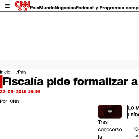
País
Mundo
Negocios
Podcast y Programas comp
País
Mundo
Inicio
País
Negocios
Fiscalía pide formalizar a
Deportes
Programas completos
22- 09- 2016 16:46
Cultura
Por
CNN
Servicios
LO 
Bits
LEÍD
CNN Data
Tras
CNN tiempo
conocerse
"D
Futuro 360
fo
la
Opinión