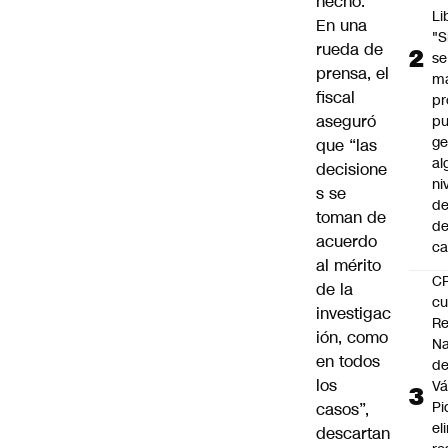
hecho.
Li
En una
"S
rueda de
se
prensa, el
ma
fiscal
pr
aseguró
p
ge
que “las
al
decisione
ni
s se
de
toman de
d
acuerdo
ca
al mérito
C
de la
cu
investigac
Re
ión, como
Na
en todos
d
los
Vá
Pi
casos”,
el
descartan