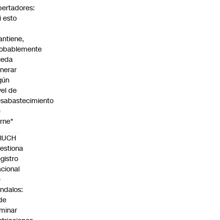
bertadores:
i esto
ntiene,
obablemente
ueda
nerar
gún
vel de
sabastecimiento
e
rne"
RUCH
estiona
gistro
cional
e
ndalos:
de
iminar