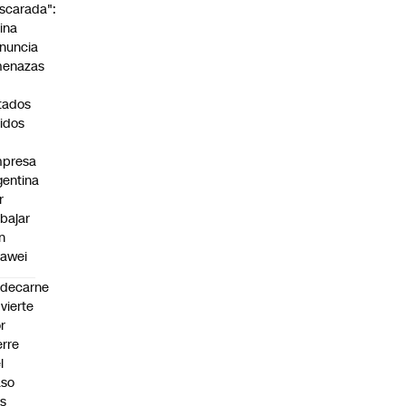
scarada":
ina
nuncia
enazas
tados
idos
presa
gentina
r
abajar
n
awei
edecarne
vierte
r
erre
l
aso
s