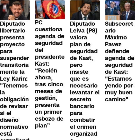
PC
Diputado
Diputado
Subsecret
cuestiona
libertario
Leiva (PS)
ario
agenda de
presenta
valora
Máximo
seguridad
proyecto
plan de
Pavez
del
para
seguridad
defiende
presidente
suspender
de Kast,
agenda de
Kast:
transitoria
pero
seguridad
“Recién
mente la
insiste
de Kast:
ahora,
Ley Karin:
que es
"Estamos
tras cinco
"Tenemos
necesario
yendo por
meses de
la
levantar el
muy buen
gestión,
obligación
secreto
camino"
presenta
de revisar
bancario
un primer
si el
para
esbozo de
diseño
combatir
plan”
normativo
el crimen
está
organizad