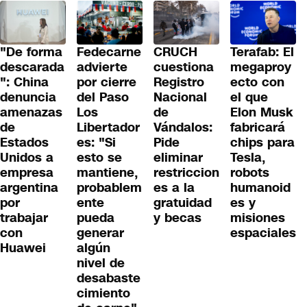
"De forma
Fedecarne
CRUCH
Terafab: El
descarada
advierte
cuestiona
megaproy
": China
por cierre
Registro
ecto con
denuncia
del Paso
Nacional
el que
amenazas
Los
de
Elon Musk
de
Libertador
Vándalos:
fabricará
Estados
es: "Si
Pide
chips para
Unidos a
esto se
eliminar
Tesla,
empresa
mantiene,
restriccion
robots
argentina
probablem
es a la
humanoid
por
ente
gratuidad
es y
trabajar
pueda
y becas
misiones
con
generar
espaciales
Huawei
algún
nivel de
desabaste
cimiento