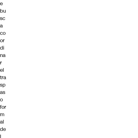
e
bu
sc
a
co
or
di
na
r
el
tra
sp
as
o
for
m
al
de
l