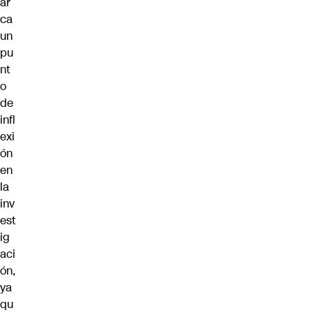
ar
ca
un
pu
nt
o
de
infl
exi
ón
en
la
inv
est
ig
aci
ón,
ya
qu