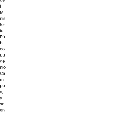
de
l
Mi
nis
ter
io
Pú
bli
co,
Eu
ge
nio
Ca
m
po
s,
y
se
en