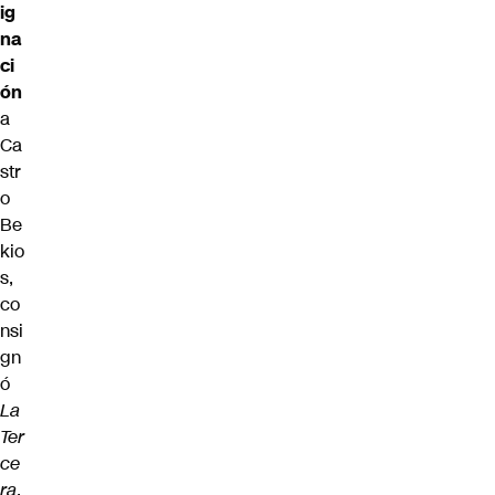
ig
na
ci
ón
a
Ca
str
o
Be
kio
s,
co
nsi
gn
ó
La
Ter
ce
ra
.