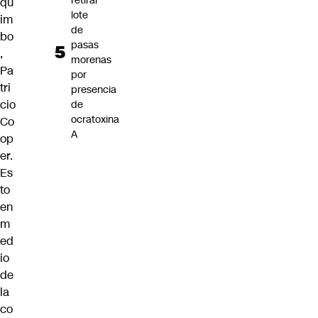
retirar
qu
lote
im
de
bo
pasas
,
morenas
Pa
por
tri
presencia
cio
de
ocratoxina
Co
A
op
er.
Es
to
en
m
ed
io
de
la
co