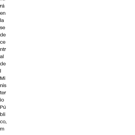
rá
en
la
se
de
ce
ntr
al
de
l
Mi
nis
ter
io
Pú
bli
co,
m