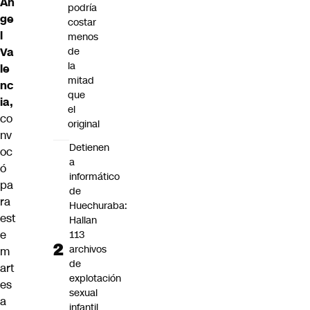
Án
podría
ge
costar
l
menos
de
Va
la
le
mitad
nc
que
ia,
el
co
original
nv
Detienen
oc
a
ó
informático
pa
de
ra
Huechuraba:
est
Hallan
e
113
archivos
m
de
art
explotación
es
sexual
a
infantil