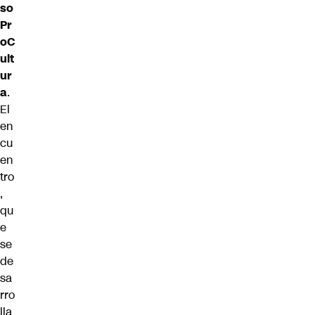
so
Pr
oC
ult
ur
a
.
El
en
cu
en
tro
,
qu
e
se
de
sa
rro
lla