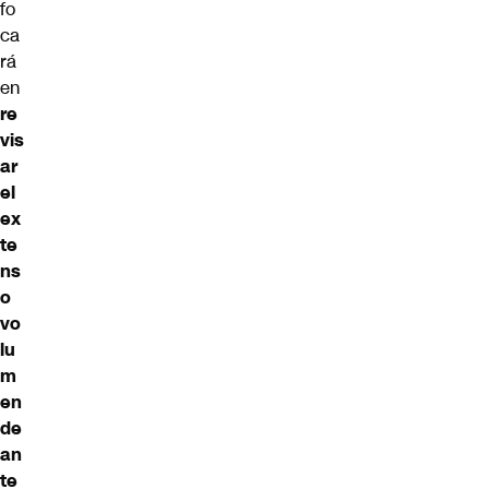
fo
ca
rá
en
re
vis
ar
el
ex
te
ns
o
vo
lu
m
en
de
an
te