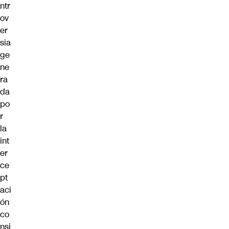
ntr
ov
er
sia
ge
ne
ra
da
po
r
la
int
er
ce
pt
aci
ón
co
nsi