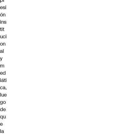
pr
esi
ón
ins
tit
uci
on
al
y
m
ed
iáti
ca,
lue
go
de
qu
e
la