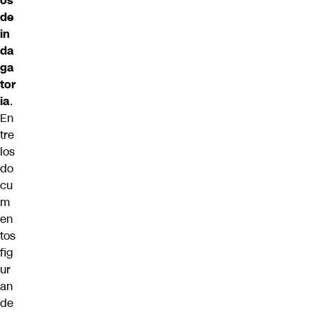
os
de
in
da
ga
tor
ia
.
En
tre
los
do
cu
m
en
tos
fig
ur
an
de