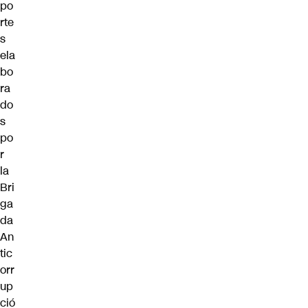
po
rte
s
ela
bo
ra
do
s
po
r
la
Bri
ga
da
An
tic
orr
up
ció