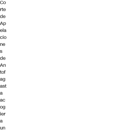
Co
rte
de
Ap
ela
cio
ne
s
de
An
tof
ag
ast
a
ac
og
ier
a
un