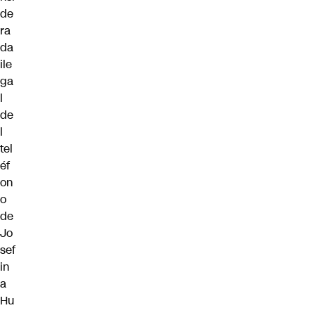
de
ra
da
ile
ga
l
de
l
tel
éf
on
o
de
Jo
sef
in
a
Hu