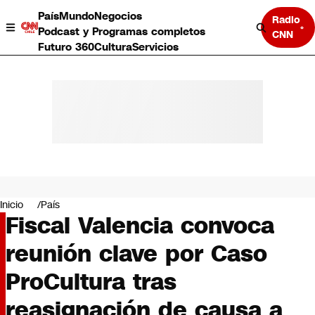
País
Mundo
Negocios
Radio
Podcast y Programas completos
CNN
Futuro 360
Cultura
Servicios
País
Mundo
Negocios
Inicio
País
Fiscal Valencia convoca
Deportes
Programas completos
reunión clave por Caso
Cultura
Servicios
ProCultura tras
Bits
CNN Data
reasignación de causa a
CNN tiempo