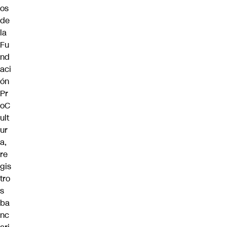
os
de
la
Fu
nd
aci
ón
Pr
oC
ult
ur
a,
re
gis
tro
s
ba
nc