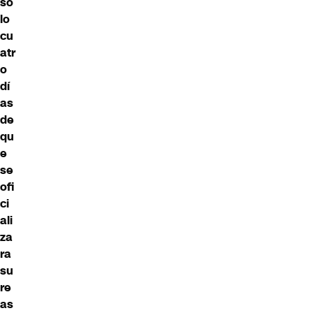
so
lo
cu
atr
o
dí
as
de
qu
e
se
ofi
ci
ali
za
ra
su
re
as