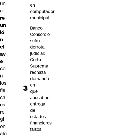
un
en
a
computador
re
municipal
un
Banco
ió
Consorcio
n
sufre
cl
derrota
judicial:
av
Corte
e
Suprema
co
rechaza
n
demanda
los
en
fis
que
cal
acusaban
entrega
es
de
re
estados
gi
financieros
on
falsos
ale