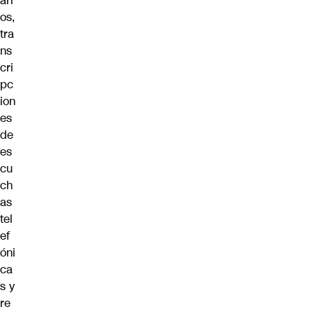
ari
os,
tra
ns
cri
pc
ion
es
de
es
cu
ch
as
tel
ef
óni
ca
s y
re