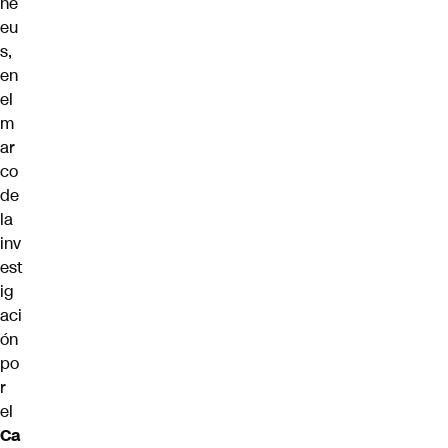
ne
eu
s,
en
el
m
ar
co
de
la
inv
est
ig
aci
ón
po
r
el
Ca