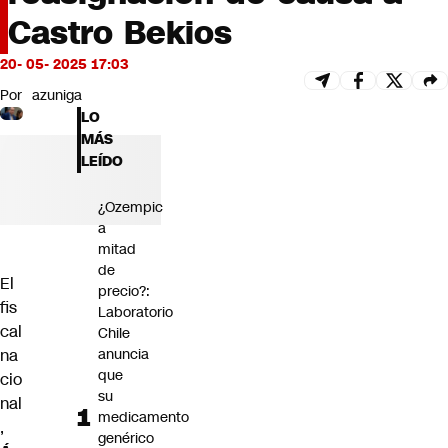
Futuro 360
Castro Bekios
Opinión
20- 05- 2025 17:03
Por
azuniga
LO
MÁS
LEÍDO
¿Ozempic
a
mitad
de
El
precio?:
fis
Laboratorio
cal
Chile
anuncia
na
que
cio
su
nal
medicamento
,
genérico