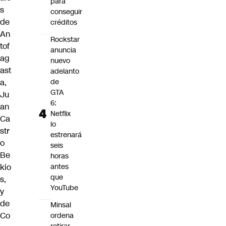
para
s
conseguir
de
créditos
An
Rockstar
tof
anuncia
ag
nuevo
ast
adelanto
de
a,
GTA
Ju
6:
an
Netflix
Ca
lo
str
estrenará
o
seis
Be
horas
antes
kio
que
s,
YouTube
y
de
Minsal
Co
ordena