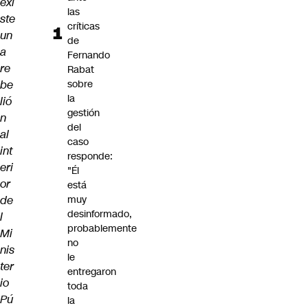
exi
las
ste
críticas
un
de
a
Fernando
re
Rabat
be
sobre
la
lió
gestión
n
del
al
caso
int
responde:
eri
"Él
or
está
de
muy
desinformado,
l
probablemente
Mi
no
nis
le
ter
entregaron
io
toda
Pú
la