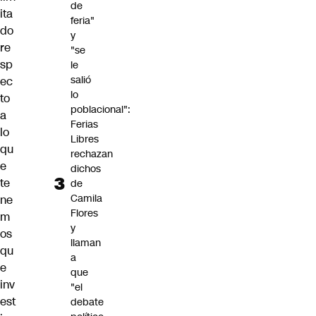
de
ita
feria"
do
y
re
"se
sp
le
salió
ec
lo
to
poblacional":
a
Ferias
lo
Libres
qu
rechazan
e
dichos
te
de
Camila
ne
Flores
m
y
os
llaman
qu
a
e
que
inv
"el
est
debate