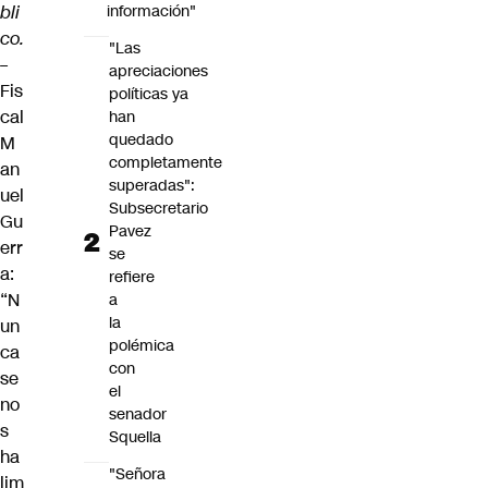
bli
información"
co.
"Las
–
apreciaciones
Fis
políticas ya
cal
han
quedado
M
completamente
an
superadas":
uel
Subsecretario
Gu
Pavez
err
se
a:
refiere
“N
a
la
un
polémica
ca
con
se
el
no
senador
s
Squella
ha
"Señora
lim