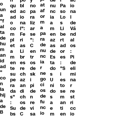
o
at
qu
bl
no
nu
Pa
io
un
af
ed
ac
pa
nc
so
na
a
or
ad
io
ra
ia
Lo
l
"f
m
o
na
liz
a
s
de
al
a
co
l":
ar
m
Li
Vá
ta
pa
m
Fe
se
en
be
nd
de
ra
pl
ri
":
az
rt
al
hu
de
et
as
C
as
ad
os
m
nu
a
Li
en
de
or
:
an
nc
m
br
tr
Es
es
Pi
id
ia
en
es
os
ta
:
de
ad
r
te
re
de
do
"S
eli
"
ne
su
ch
sk
s
i
mi
co
go
pe
az
i
U
es
na
n
ci
ra
an
pi
ni
to
r
la
os
da
di
de
do
se
re
hij
de
s"
ch
n
s
m
st
a
fu
:
os
re
a
an
ri
de
nc
Su
de
vi
e
ti
cc
B
io
bs
C
sa
m
en
io