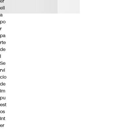
er
ell
a
po
r
pa
rte
de
l
Se
rvi
cio
de
Im
pu
est
os
Int
er