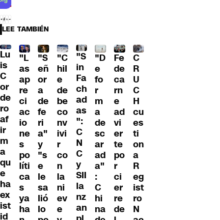
LEE TAMBIÉN
Lu
"S
"L
"S
"C
"D
Fe
C
is
in
as
eñ
hil
e
de
R
C
Fa
ap
or
e
fo
ca
U
or
ch
re
a
de
r
rn
C
de
ad
ci
de
be
m
e
H
ro
as
ac
fe
co
a
ad
cu
af
":
io
ri
nv
de
vi
es
ir
C
ne
a"
ivi
sc
er
ti
m
N
s
y
r
ar
te
on
a
C
po
"s
co
ad
po
a
qu
y
líti
e
n
a"
r
R
e
SII
ca
le
la
:
ci
eg
ha
la
s
sa
ni
C
er
ist
ex
nz
ya
lió
ev
hi
re
ro
ist
an
ha
lo
e
na
de
N
id
pl
n
po
y
de
l
ac