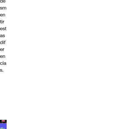
de
sm
en
tir
est
as
dif
er
en
cia
s.