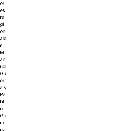
or
es
re
gi
on
ale
s
M
an
uel
Gu
err
a y
Pa
bl
o
Gó
m
ez