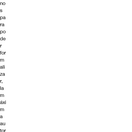
no
s
pa
ra
po
de
r
for
m
ali
za
r,
la
m
áxi
m
a
au
tor