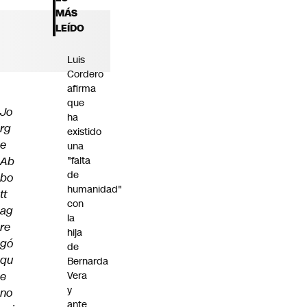
Futuro 360
MÁS
Opinión
LEÍDO
Luis
Cordero
afirma
que
Jo
ha
rg
existido
e
una
Ab
"falta
de
bo
humanidad"
tt
con
ag
la
re
hija
gó
de
qu
Bernarda
e
Vera
y
no
ante