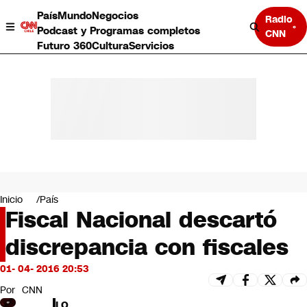
País
Mundo
Negocios
Radio
Podcast y Programas completos
CNN
Futuro 360
Cultura
Servicios
País
Mundo
Negocios
Inicio
País
Fiscal Nacional descartó
Deportes
Programas completos
discrepancia con fiscales
Cultura
Servicios
01- 04- 2016 20:53
Bits
CNN Data
Por
CNN
CNN tiempo
LO