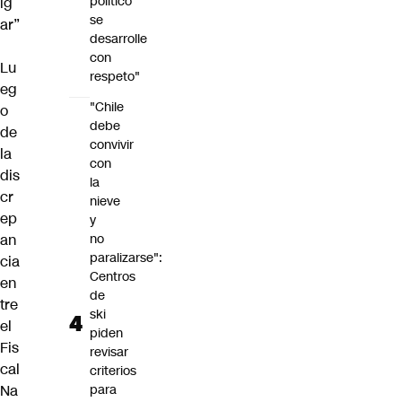
político
ig
se
ar”
desarrolle
con
Lu
respeto"
eg
"Chile
o
debe
de
convivir
la
con
dis
la
cr
nieve
ep
y
an
no
paralizarse":
cia
Centros
en
de
tre
ski
el
piden
Fis
revisar
cal
criterios
Na
para