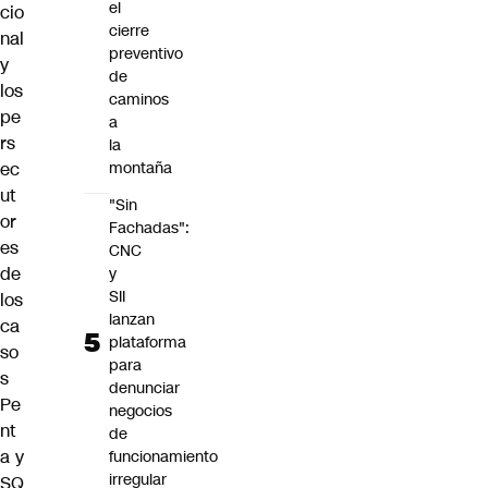
el
cio
cierre
nal
preventivo
y
de
los
caminos
pe
a
rs
la
ec
montaña
ut
"Sin
or
Fachadas":
es
CNC
de
y
SII
los
lanzan
ca
plataforma
so
para
s
denunciar
Pe
negocios
nt
de
a y
funcionamiento
irregular
SQ