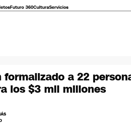
letos
Futuro 360
Cultura
Servicios
n formalizado a 22 person
ra los $3 mil millones
MÁS
O