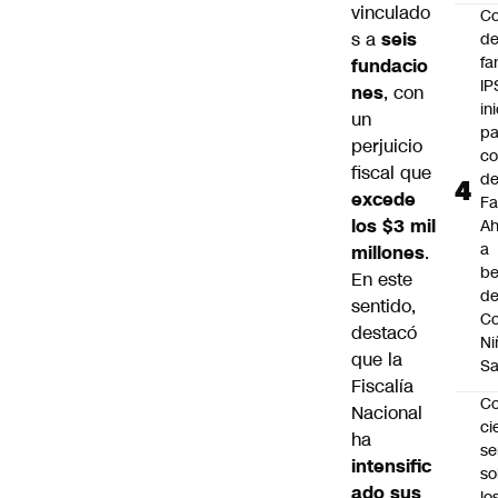
vinculado
Co
s a
seis
de
fa
fundacio
IP
nes
, con
in
un
pa
perjuicio
c
fiscal que
d
excede
Fa
los $3 mil
A
a
millones
.
be
En este
d
sentido,
Co
destacó
Ni
que la
S
Fiscalía
C
Nacional
ci
ha
s
intensific
so
ado sus
lo