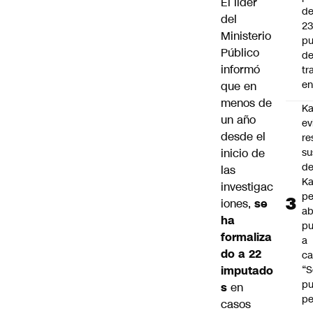
El líder
d
del
2
Ministerio
pu
Público
d
informó
tr
en
que en
menos de
Ka
un año
ev
desde el
re
inicio de
su
de
las
Ka
investigac
pe
iones,
se
ab
ha
pu
formaliza
a
do a 22
ca
imputado
“S
p
s
en
pe
casos