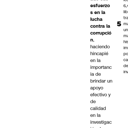
esfuerzo
6,
li
s en la
tr
lucha
m
contra la
u
corrupció
m
n
,
hi
haciendo
im
hincapié
po
ca
en la
d
importanc
in
ia de
brindar un
apoyo
efectivo y
de
calidad
en la
investigac