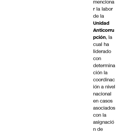
menciona
r la labor
de la
Unidad
Anticorru
pción
, la
cual ha
liderado
con
determina
ción la
coordinac
ión a nivel
nacional
en casos
asociados
con la
asignació
n de