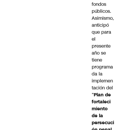
fondos
públicos.
Asimismo,
anticipó
que para
el
presente
año se
tiene
programa
da la
implemen
tación del
“
Plan de
fortaleci
miento
de la
persecuci
ón penal