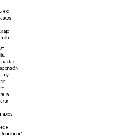
e
3.000
estos
e
abajo
 julio
st
ita
spaldar
spensión
 Ley
rin,
ro
re la
erta
mbios:
e
uede
rfeccionar”