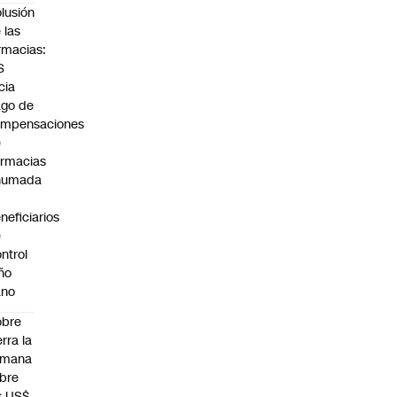
lusión
 las
rmacias:
S
icia
go de
ompensaciones
e
rmacias
humada
neficiarios
e
ntrol
ño
ano
obre
erra la
emana
bre
s US$