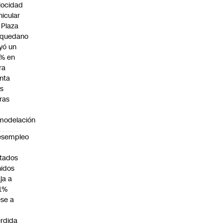
locidad
hicular
 Plaza
quedano
yó un
% en
ra
nta
as
ras
modelación
esempleo
n
tados
idos
ja a
1%
se a
rdida