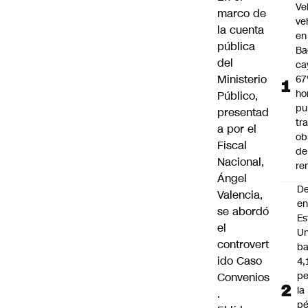
Ve
marco de
ve
la cuenta
en
pública
Ba
del
ca
Ministerio
67
ho
Público,
pu
presentad
tr
a por el
ob
Fiscal
de
Nacional,
re
Ángel
D
Valencia
,
e
se abordó
Es
el
Un
controvert
ba
ido
Caso
4,
pe
Convenios
la
.
pé