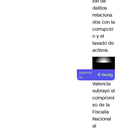
ión de
delitos
relaciona
dos con la
corrupció
n y el
lavado de
activos.
Lea el
powered
artículo
by
Valencia
subrayó el
compromi
so de la
Fiscalía
Nacional
al