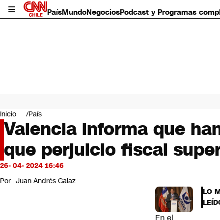
País
Mundo
Negocios
Podcast y Programas comp
País
Mundo
Inicio
País
Negocios
Valencia informa que ha
Deportes
que perjuicio fiscal supe
Programas completos
Cultura
Servicios
26- 04- 2024 16:46
Bits
Por
Juan Andrés Galaz
CNN Data
LO 
CNN tiempo
LEÍD
Futuro 360
En el
Opinión