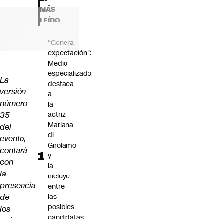
Futuro 360
MÁS
Opinión
LEÍDO
“Genera
expectación”:
Medio
especializado
La
destaca
versión
a
número
la
35
actriz
Mariana
del
di
evento,
Girolamo
contará
y
con
la
la
incluye
presencia
entre
de
las
posibles
los
candidatas