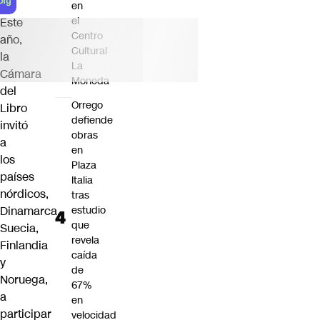
en
el
Este
Centro
año,
Cultural
la
La
Cámara
Moneda
del
Orrego
Libro
defiende
invitó
obras
a
en
los
Plaza
países
Italia
nórdicos,
tras
estudio
Dinamarca,
que
Suecia,
revela
Finlandia
caída
y
de
Noruega,
67%
a
en
participar
velocidad