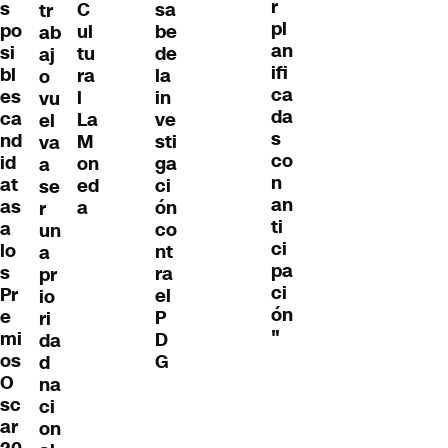
r
s
C
sa
tr
pl
po
ul
be
ab
an
si
tu
de
aj
ifi
bl
ra
la
o
ca
es
l
in
vu
da
ca
La
ve
el
s
nd
M
sti
va
co
id
on
ga
a
n
at
ed
ci
se
an
as
a
ón
r
ti
a
co
un
ci
lo
nt
a
pa
s
ra
pr
ci
Pr
el
io
ón
e
P
ri
"
mi
D
da
os
G
d
O
na
sc
ci
ar
on