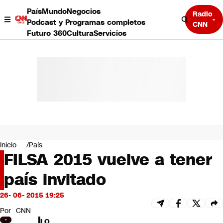
País
Mundo
Negocios
Radio
Podcast y Programas completos
CNN
Futuro 360
Cultura
Servicios
País
Mundo
Negocios
Inicio
País
FILSA 2015 vuelve a tener
Deportes
Programas completos
país invitado
Cultura
Servicios
26- 06- 2015 19:25
Bits
CNN Data
Por
CNN
CNN tiempo
LO