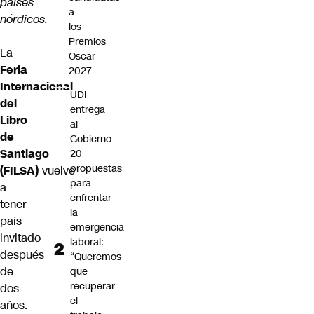
países
a
nórdicos.
los
Premios
La
Oscar
Feria
2027
Internacional
UDI
del
entrega
Libro
al
de
Gobierno
Santiago
20
propuestas
(FILSA)
vuelve
para
a
enfrentar
tener
la
país
emergencia
invitado
laboral:
después
“Queremos
de
que
recuperar
dos
el
años.