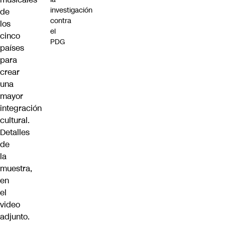
investigación
de
contra
los
el
cinco
PDG
países
para
crear
una
mayor
integración
cultural.
Detalles
de
la
muestra,
en
el
video
adjunto.