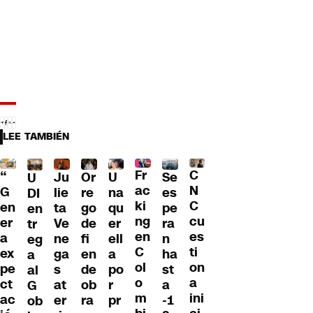
LEE TAMBIÉN
Fr
C
“
Ju
Or
U
Se
U
ac
N
G
lie
re
na
es
DI
ki
C
en
ta
go
qu
pe
en
ng
cu
er
Ve
de
er
ra
tr
en
es
a
ne
fi
ell
n
eg
C
ti
ex
ga
en
a
ha
a
ol
on
pe
s
de
po
st
al
o
a
ct
at
ob
r
a
G
m
ini
ac
er
ra
pr
-1
ob