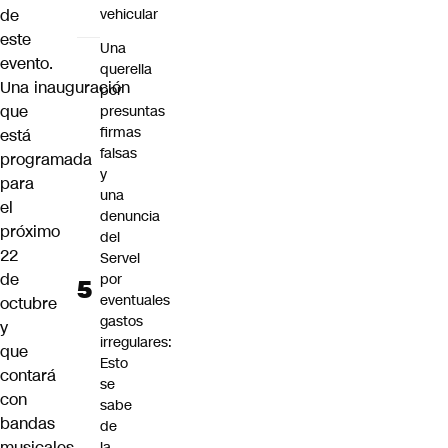
vehicular
de
este
Una
evento.
querella
Una
inauguración
por
que
presuntas
firmas
está
falsas
programada
y
para
una
el
denuncia
próximo
del
22
Servel
de
por
eventuales
octubre
gastos
y
irregulares:
que
Esto
contará
se
con
sabe
bandas
de
musicales
la