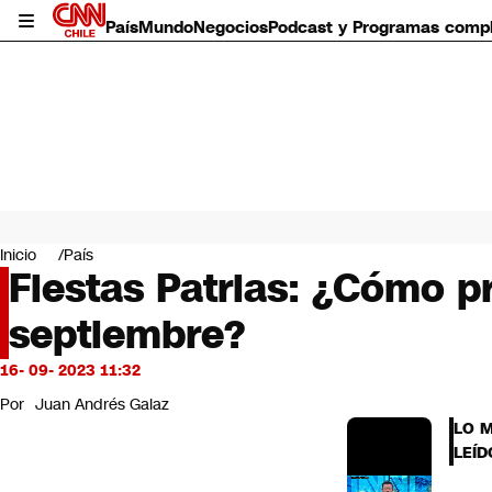
País
Mundo
Negocios
Podcast y Programas comp
País
Mundo
Inicio
País
Negocios
Fiestas Patrias: ¿Cómo p
Deportes
septiembre?
Programas completos
Cultura
Servicios
16- 09- 2023 11:32
Bits
Por
Juan Andrés Galaz
CNN Data
LO 
CNN tiempo
LEÍD
Futuro 360
Opinión