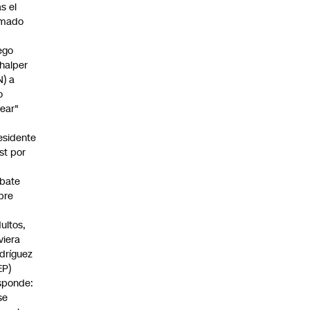
as el
amado
ego
halper
N) a
o
rear"
esidente
st por
bate
bre
s
dultos,
viera
dríguez
EP)
sponde:
se