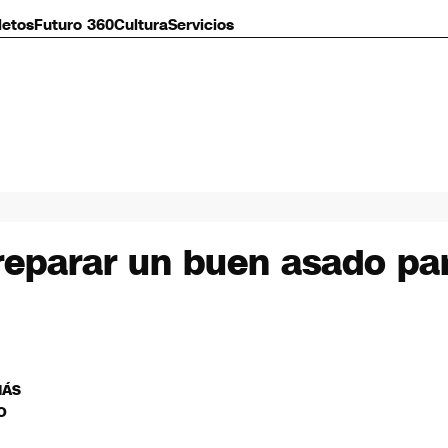
letos
Futuro 360
Cultura
Servicios
reparar un buen asado pa
MÁS
O