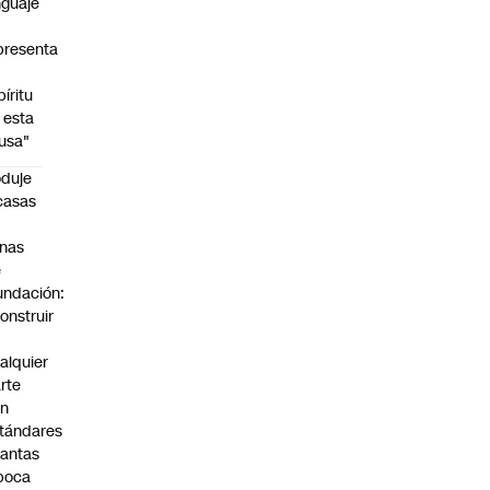
nguaje
presenta
píritu
 esta
usa"
duje
casas
n
nas
e
undación:
onstruir
n
alquier
rte
on
tándares
antas
poca