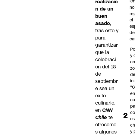
le
realizació
no
n de un
re
buen
el
asado
,
es
tras esto y
de
para
ca
garantizar
Po
que la
y 
celebraci
e
ón del
18
zo
de
d
septiembr
in
"C
e
sea un
e
éxito
cu
culinario,
pa
en
CNN
c
Chile
te
es
ofrecemo
ch
s algunos
y 