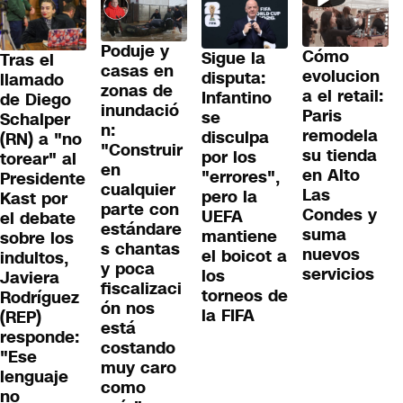
Poduje y
Cómo
Sigue la
Tras el
casas en
evolucion
disputa:
llamado
zonas de
a el retail:
Infantino
de Diego
inundació
Paris
se
Schalper
n:
remodela
disculpa
(RN) a "no
"Construir
su tienda
por los
torear" al
en
en Alto
"errores",
Presidente
cualquier
Las
pero la
Kast por
parte con
Condes y
UEFA
el debate
estándare
suma
mantiene
sobre los
s chantas
nuevos
el boicot a
indultos,
y poca
servicios
los
Javiera
fiscalizaci
torneos de
Rodríguez
ón nos
la FIFA
(REP)
está
responde:
costando
"Ese
muy caro
lenguaje
como
no