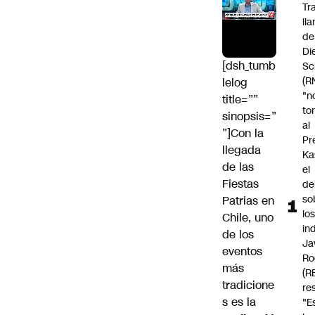
Tr
ll
de
Di
[dsh_tumb
Sc
(R
lelog
"n
title=””
to
sinopsis=”
al
”]Con la
Pr
llegada
Ka
de las
el
Fiestas
de
so
Patrias
en
lo
Chile, uno
in
de los
Ja
eventos
Ro
más
(R
tradicione
re
s es la
"E