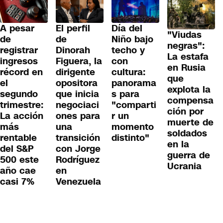
A pesar
El perfil
Día del
"Viudas
de
de
Niño bajo
negras":
registrar
Dinorah
techo y
La estafa
ingresos
Figuera, la
con
en Rusia
récord en
dirigente
cultura:
que
el
opositora
panorama
explota la
segundo
que inicia
s para
compensa
trimestre:
negociaci
"comparti
ción por
La acción
ones para
r un
muerte de
más
una
momento
soldados
rentable
transición
distinto"
en la
del S&P
con Jorge
guerra de
500 este
Rodríguez
Ucrania
año cae
en
casi 7%
Venezuela