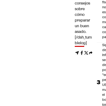
fi
consejos
no
sobre
es
cómo
co
preparar
m
un buen
ca
asado.
c
[/dsh_tum
pa
blelog]
Si
di
In
se
di
po
"e
pe
U
ma
el
bo
lo