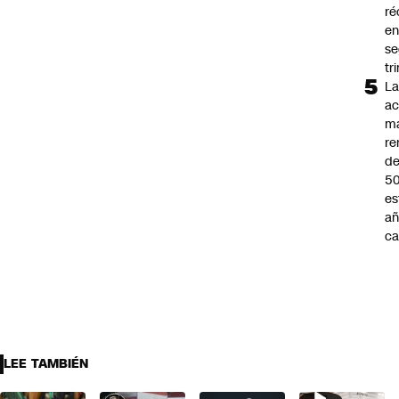
ré
en
s
tr
L
ac
m
re
de
5
es
añ
ca
LEE TAMBIÉN