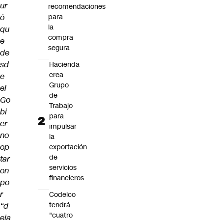
ur
recomendaciones
ó
para
la
qu
compra
e
segura
de
sd
Hacienda
crea
e
Grupo
el
de
Go
Trabajo
bi
para
er
impulsar
no
la
op
exportación
de
tar
servicios
on
financieros
po
r
Codelco
tendrá
“d
"cuatro
eja