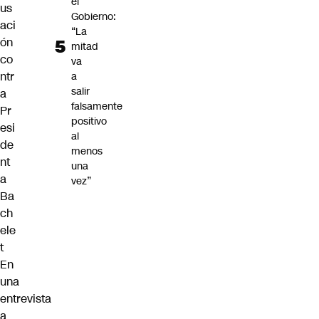
el
us
Gobierno:
aci
“La
ón
mitad
co
va
ntr
a
salir
a
falsamente
Pr
positivo
esi
al
de
menos
nt
una
a
vez”
Ba
ch
ele
t
En
una
entrevista
a