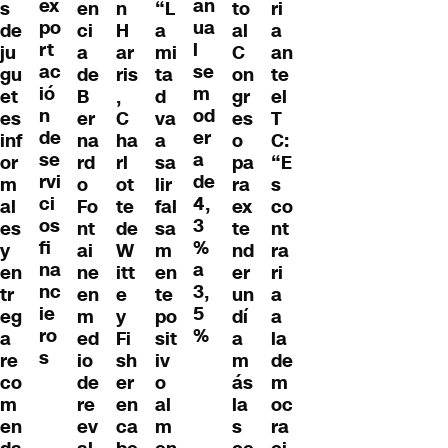
ex
an
s
to
en
n
“L
ri
po
ua
de
al
ci
H
a
a
rt
l
ju
C
a
ar
mi
an
ac
se
gu
on
de
ris
ta
te
ió
m
et
gr
B
,
d
el
n
od
es
es
er
C
va
T
de
er
inf
o
na
ha
a
C:
se
a
or
pa
rd
rl
sa
“E
rvi
de
m
ra
o
ot
lir
s
ci
4,
al
ex
Fo
te
fal
co
os
3
es
te
nt
de
sa
nt
fi
%
y
nd
ai
W
m
ra
na
a
en
er
ne
itt
en
ri
nc
3,
tr
un
en
e
te
a
ie
5
eg
dí
m
y
po
a
ro
%
a
a
ed
Fi
sit
la
s
re
m
io
sh
iv
de
co
ás
de
er
o
m
m
la
re
en
al
oc
en
s
ev
ca
m
ra