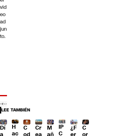
vid
eo
ad
jun
to.
LEE TAMBIÉN
H
IP
Dí
¿F
C
Cr
M
C
ac
C
a
er
od
ea
añ
or