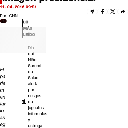
Futuro 360
11- 04- 2016 09:51
Opinión
Por
CNN
LO
MÁS
LEÍDO
Día
del
Niño:
Seremi
El
de
pa
Salud
rla
alerta
m
por
riesgos
en
de
tar
juguetes
io
informales
as
y
eg
entrega