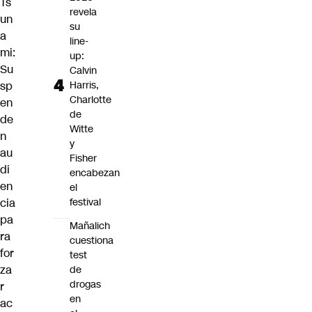
Ts
revela
un
su
a
line-
mi:
up:
Su
Calvin
sp
Harris,
Charlotte
en
de
de
Witte
n
y
au
Fisher
di
encabezan
en
el
cia
festival
pa
Mañalich
ra
cuestiona
for
test
za
de
drogas
r
en
ac