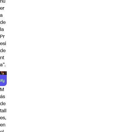
nu
er
a
de
la
Pr
esi
de
nt
a”.
M
ás
de
tall
es,
en
el