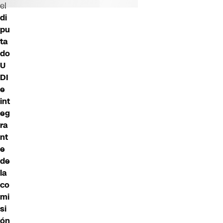
el
di
pu
ta
do
U
DI
e
int
eg
ra
nt
e
de
la
co
mi
si
ón