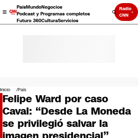
País
Mundo
Negocios
Radio
Podcast y Programas completos
CNN
Futuro 360
Cultura
Servicios
País
Mundo
Negocios
Inicio
País
Felipe Ward por caso
Deportes
Programas completos
Caval: “Desde La Moneda
Cultura
Servicios
se privilegió salvar la
Bits
CNN Data
imagen presidencial”
CNN tiempo