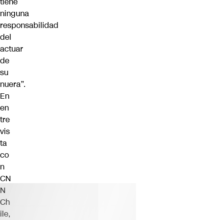
tiene
ninguna
responsabilidad
del
actuar
de
su
nuera”.
En
en
tre
vis
ta
co
n
CN
N
Ch
ile,