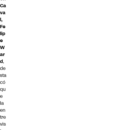
Ca
va
l,
Fe
lip
e
W
ar
d
,
de
sta
có
qu
e
la
en
tre
vis