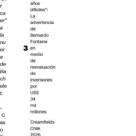
años
r
difíciles":
ca
La
er”
advertencia
a
de
la
Bernardo
Fontaine
nu
en
er
medio
a
de
de
reevaluación
Ba
de
ch
inversiones
ele
por
US$
t.
34
mil
–
millones
C
as
Creamfields
Chile
o
2026