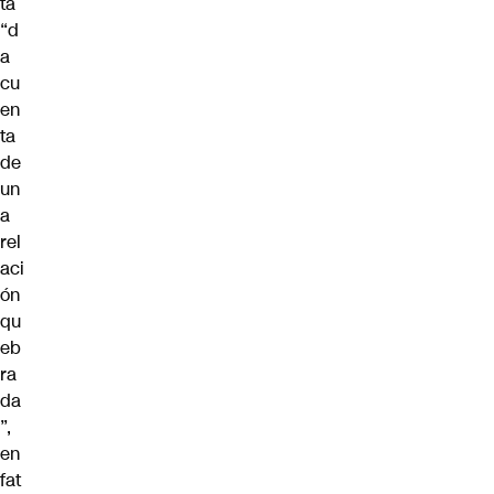
ta
“d
a
cu
en
ta
de
un
a
rel
aci
ón
qu
eb
ra
da
”,
en
fat