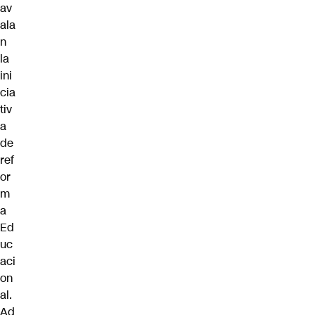
av
ala
n
la
ini
cia
tiv
a
de
ref
or
m
a
Ed
uc
aci
on
al.
Ad