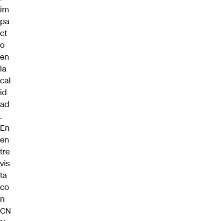
im
pa
ct
o
en
la
cal
id
ad
.
En
en
tre
vis
ta
co
n
CN