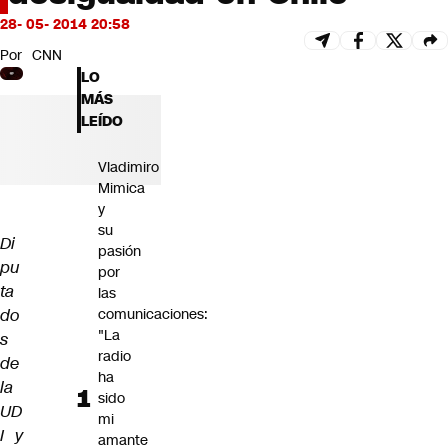
Futuro 360
28- 05- 2014 20:58
Opinión
Por
CNN
LO
MÁS
LEÍDO
Vladimiro
Mimica
y
su
Di
pasión
pu
por
ta
las
do
comunicaciones:
"La
s
radio
de
ha
la
sido
UD
mi
I y
amante