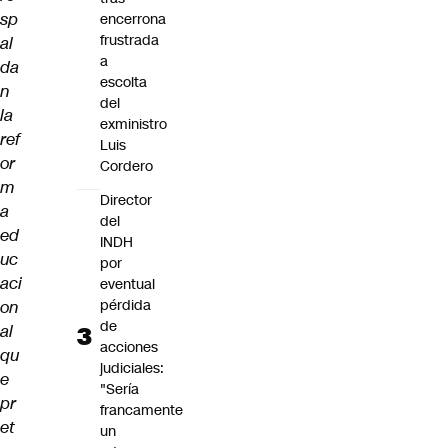
sp
encerrona
frustrada
al
a
da
escolta
n
del
la
exministro
ref
Luis
or
Cordero
m
Director
a
del
ed
INDH
uc
por
aci
eventual
pérdida
on
de
al
acciones
qu
judiciales:
e
"Sería
pr
francamente
et
un