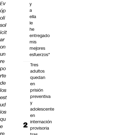
Ev
y
óp
a
ella
oli
le
sol
he
icit
entregado
ar
mis
on
mejores
un
esfuerzos"
re
Tres
po
adultos
rte
quedan
de
en
los
prisión
preventiva
est
y
ud
adolescente
ios
en
qu
internación
e
provisoria
re
tras