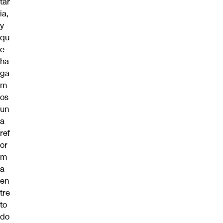
tar
ia,
y
qu
e
ha
ga
m
os
un
a
ref
or
m
a
en
tre
to
do