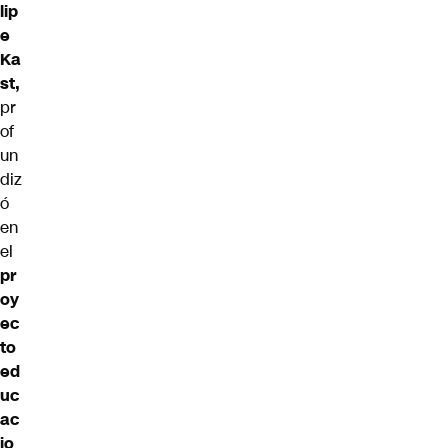
lip
e
Ka
st,
pr
of
un
diz
ó
en
el
pr
oy
ec
to
ed
uc
ac
io