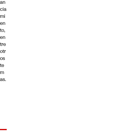
an
cia
mi
en
to,
en
tre
otr
os
te
m
as.