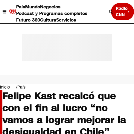
País
Mundo
Negocios
Radio
Podcast y Programas completos
CNN
Futuro 360
Cultura
Servicios
País
Mundo
Negocios
Inicio
País
Felipe Kast recalcó que
Deportes
Programas completos
con el fin al lucro “no
Cultura
Servicios
vamos a lograr mejorar la
Bits
CNN Data
desigualdad en Chile”
CNN tiempo