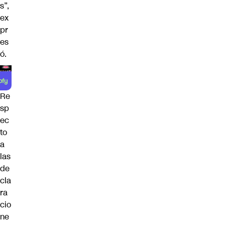
s”,
ex
pr
es
ó.
Re
sp
ec
to
a
las
de
cla
ra
cio
ne