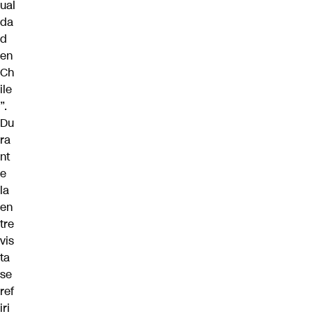
ual
da
d
en
Ch
ile
”.
Du
ra
nt
e
la
en
tre
vis
ta
se
ref
iri