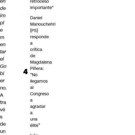
en
retroceso
importante"
de
im
Daniel
pl
Manouchehri
e
(PS)
m
responde
a
en
crítica
tar
de
el
Magdalena
Go
Piñera:
bi
“No
er
llegamos
no.
al
Congreso
A
a
tra
agradar
vé
a
s
una
de
élite”
un