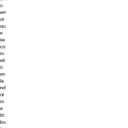
o
err
or
qu
e
se
co
m
eti
ó
en
la
ref
or
m
a
tri
bu