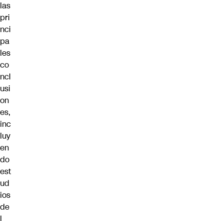
las
pri
nci
pa
les
co
ncl
usi
on
es,
inc
luy
en
do
est
ud
ios
de
l