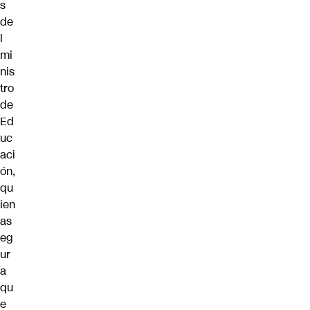
s
de
l
mi
nis
tro
de
Ed
uc
aci
ón,
qu
ien
as
eg
ur
a
qu
e