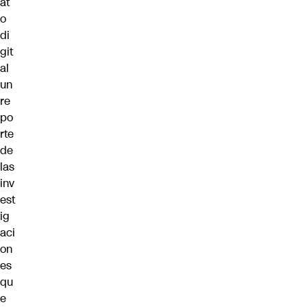
at
o
di
git
al
un
re
po
rte
de
las
inv
est
ig
aci
on
es
qu
e