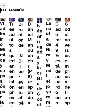
LEE TAMBIÉN
Vl
La
Tr
D
C
C
Di
Iv
ad
ca
es
an
ad
od
re
án
im
íd
ad
iel
e
el
ct
Ar
ir
a
ul
M
m:
co
or
ri
o
de
to
an
4
ve
de
ag
Mi
Ni
s
ou
9
rs
l
ad
mi
ra
qu
ch
%
us
IN
a
ca
v
ed
eh
es
e
D
y
y
M
an
ri
tá
m
H
la
su
od
en
(P
de
pr
po
cr
pa
i,
pr
S)
ac
es
r
isi
si
el
isi
re
ue
a
ev
s
ón
jo
ón
sp
rd
de
en
de
po
ye
pr
on
o
tr
tu
C
r
ro
ev
de
co
an
al
od
la
m
en
a
n
sp
pé
el