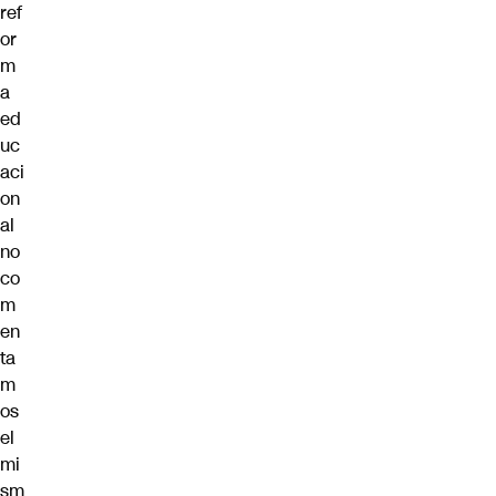
ref
or
m
a
ed
uc
aci
on
al
no
co
m
en
ta
m
os
el
mi
sm