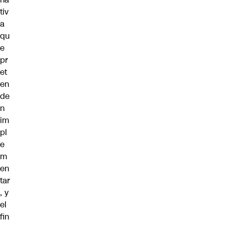
tiv
a
qu
e
pr
et
en
de
n
im
pl
e
m
en
tar
, y
el
fin