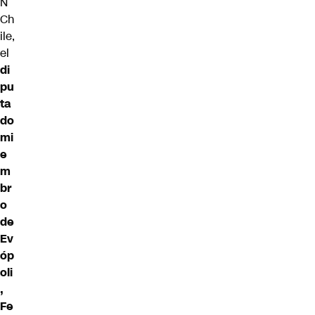
N
Ch
ile,
el
di
pu
ta
do
mi
e
m
br
o
de
Ev
óp
oli
,
Fe