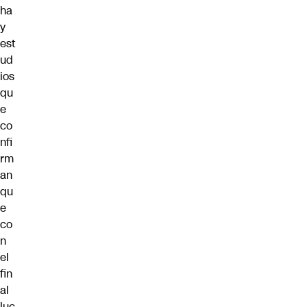
ha
y
est
ud
ios
qu
e
co
nfi
rm
an
qu
e
co
n
el
fin
al
luc