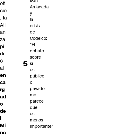
Iván
ofi
Arriagada
cio
y
, la
la
Ali
crisis
an
de
Codelco:
za
"El
pi
debate
di
sobre
ó
si
al
es
en
público
ca
o
privado
rg
me
ad
parece
o
que
de
es
l
menos
Mi
importante"
ne