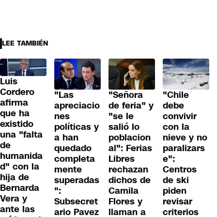
LEE TAMBIÉN
Luis
Cordero
"Las
"Señora
"Chile
afirma
apreciacio
de feria" y
debe
que ha
nes
"se le
convivir
existido
políticas y
salió lo
con la
una "falta
a han
poblacion
nieve y no
de
quedado
al": Ferias
paralizars
humanida
completa
Libres
e":
d" con la
mente
rechazan
Centros
hija de
superadas
dichos de
de ski
Bernarda
":
Camila
piden
Vera y
Subsecret
Flores y
revisar
ante las
ario Pavez
llaman a
criterios