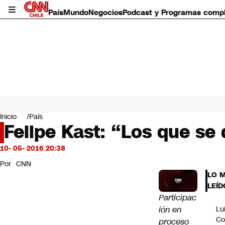
País
Mundo
Negocios
Podcast y Programas comp
País
Mundo
Inicio
País
Negocios
Felipe Kast: “Los que se
Deportes
Programas completos
10- 05- 2016 20:38
Cultura
Por
CNN
Servicios
LO 
Bits
LEÍD
CNN Data
Participac
CNN tiempo
ión en
Lu
Futuro 360
Co
proceso
Opinión