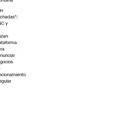
ontaña
in
chadas":
NC y
nzan
ataforma
ra
nunciar
gocios
e
ncionamiento
regular