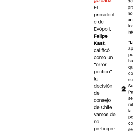
goleada”
de
El
pr
no
president
en
e de
to
Evópoli,
in
Felipe
"L
Kast
,
ap
calificó
po
como un
h
“error
q
político”
c
la
su
decisión
Su
P
del
se
consejo
re
de Chile
la
Vamos de
po
no
co
participar
se