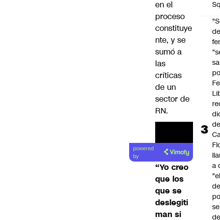
en el
Sq
proceso
"S
constituye
d
nte, y se
fe
sumó a
"s
sa
las
po
críticas
Fe
de un
Li
sector de
re
RN.
di
d
Ca
Fl
powered
ll
by
a 
“Yo creo
"e
que los
d
que se
po
deslegiti
se
man si
de