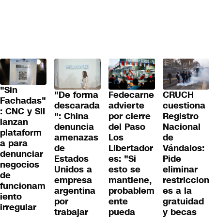
"Sin
"De forma
Fedecarne
CRUCH
Fachadas"
descarada
advierte
cuestiona
: CNC y SII
": China
por cierre
Registro
lanzan
denuncia
del Paso
Nacional
plataform
amenazas
Los
de
a para
de
Libertador
Vándalos:
denunciar
Estados
es: "Si
Pide
negocios
Unidos a
esto se
eliminar
de
empresa
mantiene,
restriccion
funcionam
argentina
probablem
es a la
iento
por
ente
gratuidad
irregular
trabajar
pueda
y becas