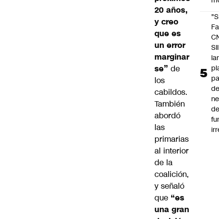
m
20 años,
"S
y creo
Fa
que es
C
un error
SII
marginar
la
pl
se”
de
pa
los
de
cabildos.
ne
También
d
abordó
fu
las
ir
primarias
al interior
de la
coalición,
y señaló
que
“es
una gran