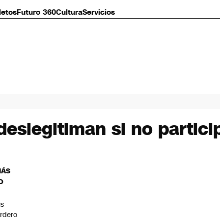
letos
Futuro 360
Cultura
Servicios
 deslegitiman si no parti
MÁS
O
is
rdero