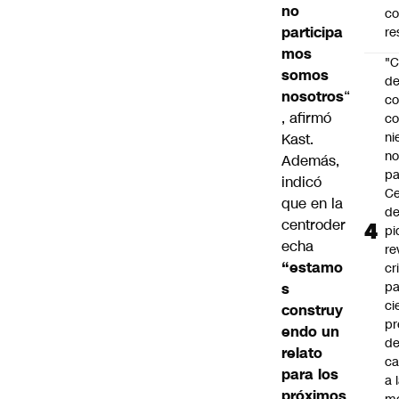
no
c
participa
re
mos
"C
somos
d
nosotros
“
co
, afirmó
co
ni
Kast.
n
Además,
pa
indicó
Ce
que en la
de
centroder
pi
echa
re
“estamo
cr
pa
s
ci
construy
pr
endo un
d
relato
c
para los
a 
próximos