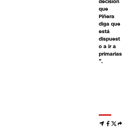
decisión
que
Piñera
diga que
está
dispuest
o a ir a
primarias
”.