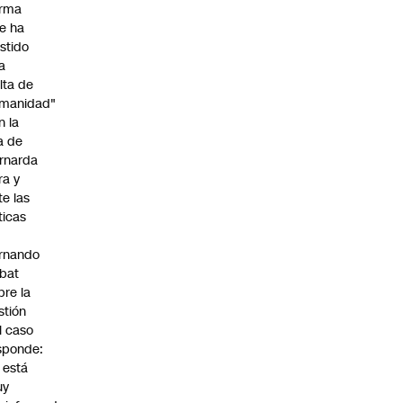
irma
e ha
istido
a
alta de
manidad"
n la
ja de
rnarda
ra y
te las
íticas
rnando
bat
bre la
stión
l caso
sponde:
l está
uy