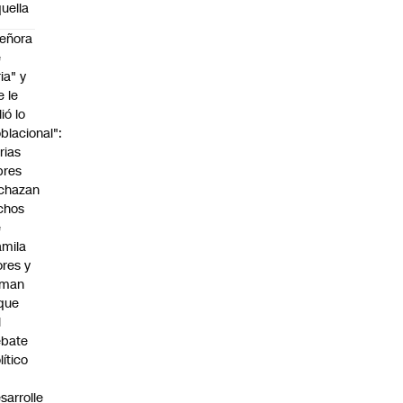
uella
eñora
e
ria" y
e le
lió lo
blacional":
rias
bres
chazan
chos
e
mila
ores y
aman
que
l
ebate
lítico
sarrolle