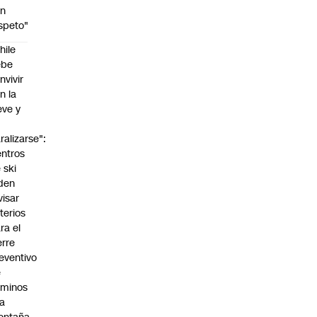
on
speto"
hile
ebe
nvivir
n la
eve y
o
ralizarse":
ntros
 ski
den
visar
iterios
ra el
erre
eventivo
e
aminos
la