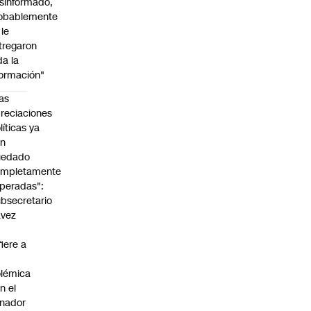
sinformado,
obablemente
 le
tregaron
da la
formación"
as
reciaciones
líticas ya
an
uedado
ompletamente
peradas":
bsecretario
avez
fiere a
lémica
n el
nador