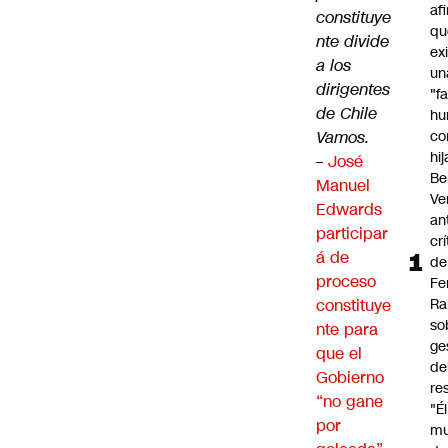
af
constituye
qu
nte divide
ex
a los
un
dirigentes
"f
de Chile
hu
Vamos.
co
hi
–
José
Be
Manuel
Ve
Edwards
an
participar
cr
á de
de
proceso
Fe
constituye
Ra
so
nte para
ge
que el
de
Gobierno
re
“no gane
"É
por
m