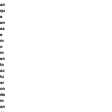
an
qu
e
en
es
e
m
o
m
en
to
ac
tu
ar
on
de
m
an