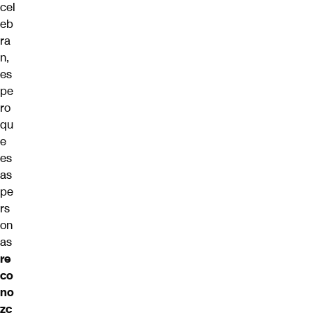
cel
eb
ra
n,
es
pe
ro
qu
e
es
as
pe
rs
on
as
re
co
no
zc