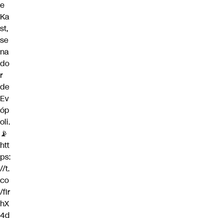
e
Ka
st,
se
na
do
r
de
Ev
óp
oli.
📡
htt
ps:
//t.
co
/fIr
hX
4d