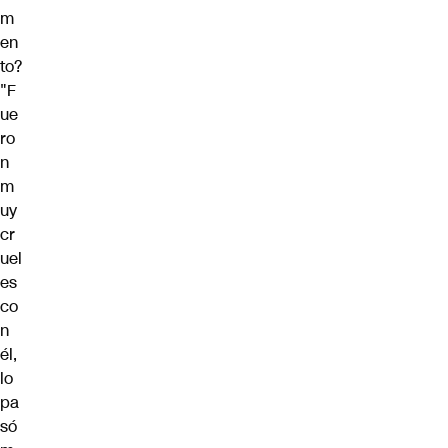
m
en
to?
"F
ue
ro
n
m
uy
cr
uel
es
co
n
él,
lo
pa
só