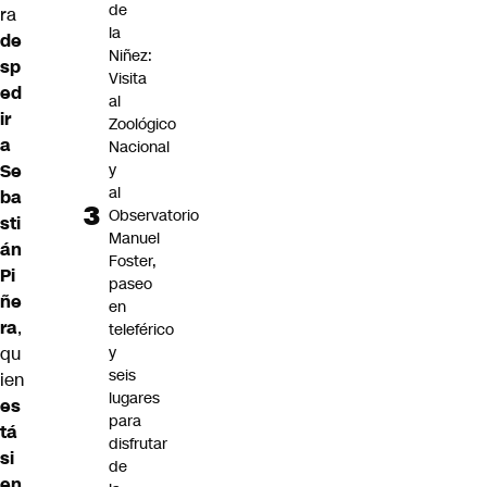
de
ra
la
de
Niñez:
sp
Visita
ed
al
ir
Zoológico
a
Nacional
y
Se
al
ba
Observatorio
sti
Manuel
án
Foster,
Pi
paseo
ñe
en
ra
,
teleférico
y
qu
seis
ien
lugares
es
para
tá
disfrutar
si
de
en