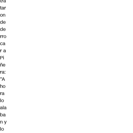
tra
tar
on
de
de
rro
ca
r a
Pi
ñe
ra:
“A
ho
ra
lo
ala
ba
n y
lo