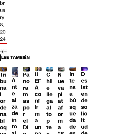
br
ua
ry
8,
20
24
LEE TAMBIÉN
D
In
U
Tri
Pa
C
N
A
es
te
EF
bu
no
hil
ue
nt
ist
ns
A
na
ra
e
va
e
en
a
co
l
m
lle
pl
al
de
bú
nf
or
as
ga
at
za
so
sq
ir
de
po
al
af
de
lic
ue
m
na
r
to
or
in
it
da
a
bl
el
p
m
to
ud
de
un
oq
Dí
te
a
xi
de
ex
pa
ue
a
n
“S