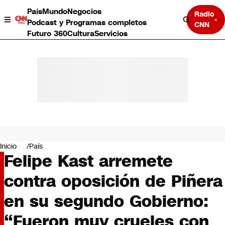
País
Mundo
Negocios
Radio
Podcast y Programas completos
CNN
Futuro 360
Cultura
Servicios
País
Mundo
Negocios
Inicio
País
Felipe Kast arremete
Deportes
Programas completos
contra oposición de Piñera
Cultura
Servicios
en su segundo Gobierno:
Bits
CNN Data
“Fueron muy crueles con
CNN tiempo