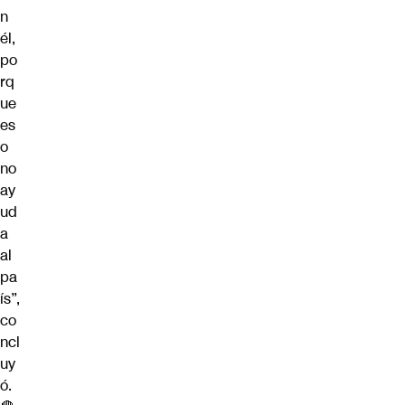
n
él,
po
rq
ue
es
o
no
ay
ud
a
al
pa
ís”,
co
ncl
uy
ó.