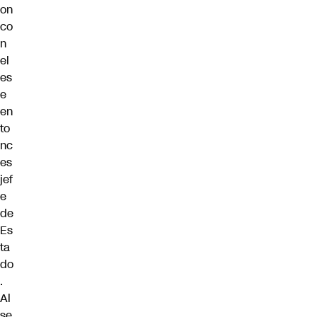
on
co
n
el
es
e
en
to
nc
es
jef
e
de
Es
ta
do
.
Al
se