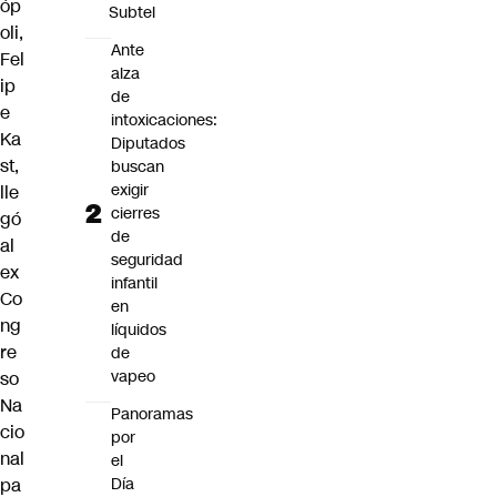
óp
Subtel
oli,
Ante
Fel
alza
ip
de
e
intoxicaciones:
Ka
Diputados
st
,
buscan
exigir
lle
cierres
gó
de
al
seguridad
ex
infantil
Co
en
ng
líquidos
re
de
vapeo
so
Na
Panoramas
cio
por
nal
el
Día
pa