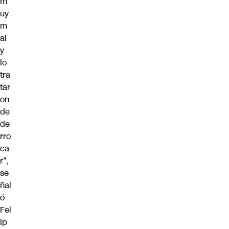
m
uy
m
al
y
lo
tra
tar
on
de
de
rro
ca
r",
se
ñal
ó
Fel
ip