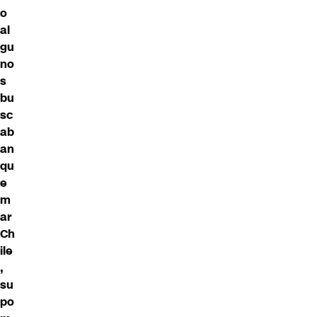
o
al
gu
no
s
bu
sc
ab
an
qu
e
m
ar
Ch
ile
,
su
po