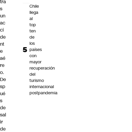
tra
Chile
s
llega
un
al
ac
top
ci
ten
de
de
los
nt
países
e
con
aé
mayor
re
recuperación
o.
del
De
turismo
sp
internacional
postpandemia
ué
s
de
sal
ir
de