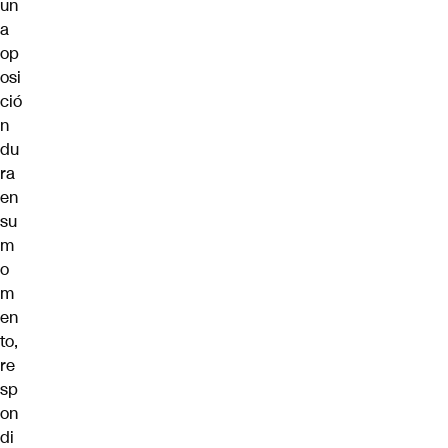
un
a
op
osi
ció
n
du
ra
en
su
m
o
m
en
to,
re
sp
on
di