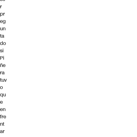
r
pr
eg
un
ta
do
si
Pi
ñe
ra
tuv
o
qu
e
en
fre
nt
ar