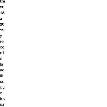
tre
20
18
a
20
19
y
re
co
rd
ó
la
ac
tit
ud
qu
e
tuv
ier