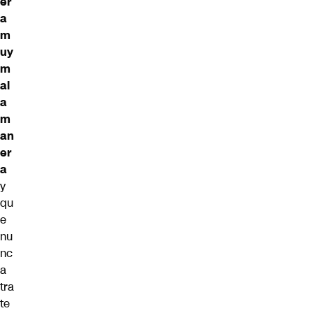
er
a
m
uy
m
al
a
m
an
er
a
y
qu
e
nu
nc
a
tra
te