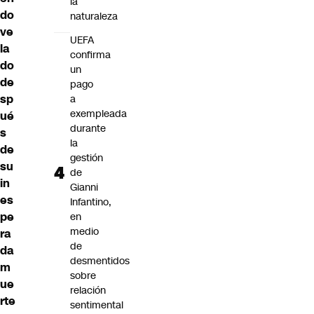
la
do
naturaleza
ve
UEFA
la
confirma
do
un
de
pago
sp
a
exempleada
ué
durante
s
la
de
gestión
su
de
in
Gianni
es
Infantino,
pe
en
medio
ra
de
da
desmentidos
m
sobre
ue
relación
rte
sentimental