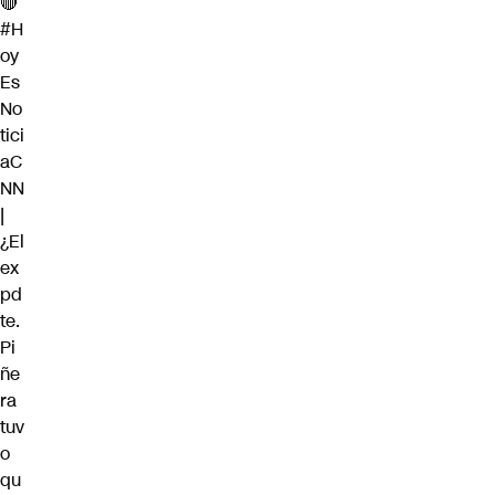
🔴
#H
oy
Es
No
tici
aC
NN
|
¿El
ex
pd
te.
Pi
ñe
ra
tuv
o
qu