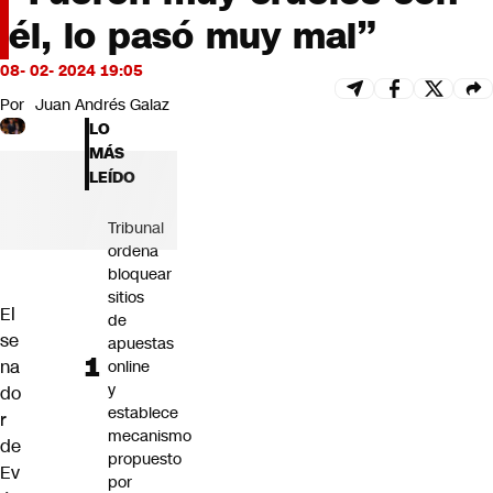
Futuro 360
él, lo pasó muy mal”
Opinión
08- 02- 2024 19:05
Por
Juan Andrés Galaz
LO
MÁS
LEÍDO
Tribunal
ordena
bloquear
sitios
El
de
se
apuestas
na
online
y
do
establece
r
mecanismo
de
propuesto
Ev
por