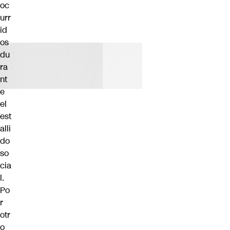
oc
urr
id
os
du
ra
nt
e
el
est
alli
do
so
cia
l.
Po
r
otr
o