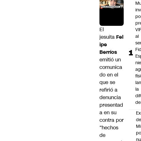
Mu
in
po
pr
El
VI
al
jesuita
Fel
se
ipe
Fi
Berríos
Es
emitió un
ni
comunica
ag
do en el
fís
que se
la
la
refirió a
di
denuncia
de
presentad
a en su
Ex
contra por
d
Mi
“hechos
po
de
n