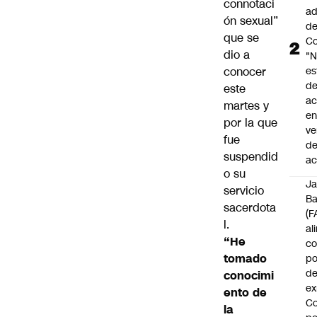
connotaci
ad
ón sexual
”
d
que se
Co
dio a
"
conocer
es
d
este
ac
martes y
en
por la que
ve
fue
d
suspendid
ac
o su
J
servicio
B
sacerdota
(F
l.
al
“He
c
tomado
po
de
conocimi
ex
ento de
Co
la