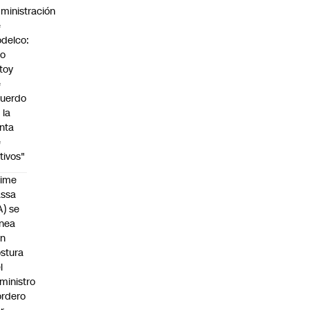
ministración
e
delco:
No
toy
e
uerdo
 la
nta
e
tivos"
aime
assa
A) se
inea
on
stura
l
ministro
rdero