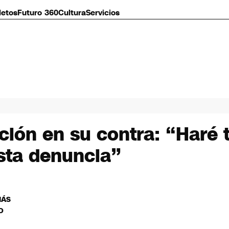
letos
Futuro 360
Cultura
Servicios
ación en su contra: “Haré 
esta denuncia”
MÁS
O