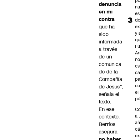
po
denuncia
n
en mi
es
contra
d
que ha
ex
y 
sido
qu
informada
Fu
a través
A
de un
n
comunica
es
do de la
ca
Compañía
pa
co
de Jesús”,
el
señala el
pú
texto.
En ese
C
a 
contexto,
añ
Berríos
cá
asegura
ex
no haber