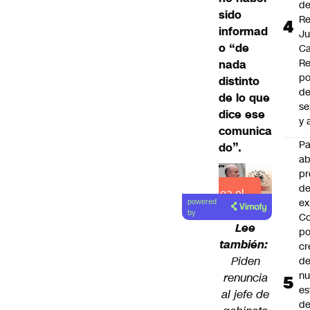
d
sido
Re
informad
J
o “de
Ca
Re
nada
po
distinto
de
de lo que
se
dice ese
y 
comunica
P
do”.
a
pr
de
Lea el
ex
powered
artículo
by
Co
Lee
po
también:
cr
Piden
de
n
renuncia
es
al jefe de
d