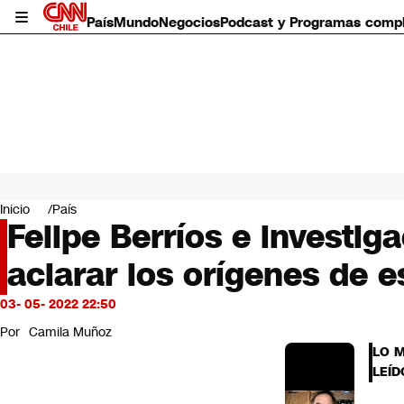
País
Mundo
Negocios
Podcast y Programas comp
País
Mundo
Inicio
País
Negocios
Felipe Berríos e investig
Deportes
aclarar los orígenes de 
Programas completos
Cultura
Servicios
03- 05- 2022 22:50
Bits
Por
Camila Muñoz
CNN Data
LO 
CNN tiempo
LEÍD
Futuro 360
Opinión