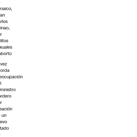
e
naico,
uan
rlos
inao,
r
litos
xuales
aborto
avez
borda
eocupación
l
ministro
rdero
r
eación
 un
uevo
tado
e