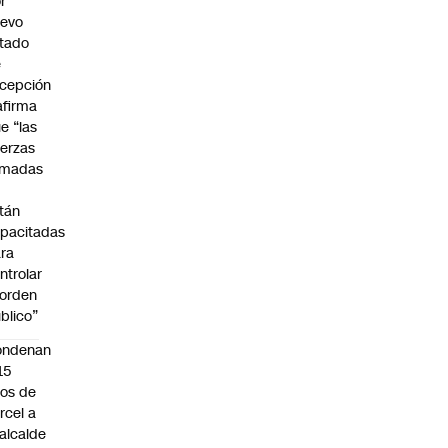
r
uevo
tado
e
cepción
afirma
e “las
erzas
rmadas
o
tán
pacitadas
ra
ntrolar
 orden
blico”
ondenan
15
os de
rcel a
alcalde