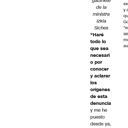
gabinete
ex
de la
y 
ministra
qu
Izkia
Go
Siches
"e
si
“Haré
m
todo lo
au
que sea
necesari
o por
conocer
y aclarar
los
orígenes
de esta
denuncia
y me he
puesto
desde ya,