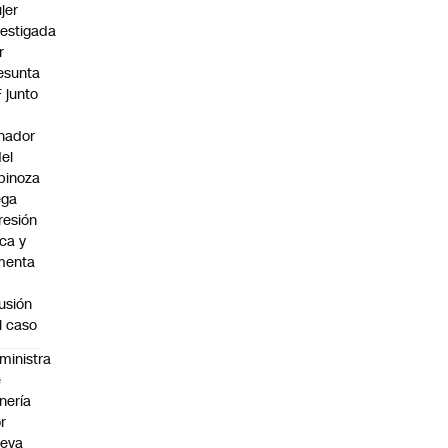
jer
vestigada
r
esunta
F junto
nador
del
pinoza
ega
resión
ica y
menta
fusión
l caso
ministra
e
nería
r
ueva