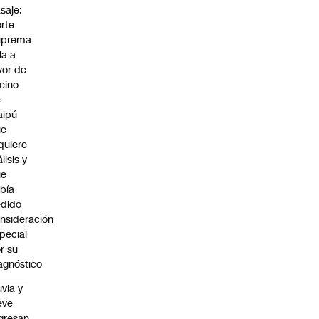
saje:
rte
uprema
lla a
vor de
cino
e
aipú
ue
quiere
álisis y
ue
bía
dido
nsideración
pecial
r su
agnóstico
uvia y
eve
gresan