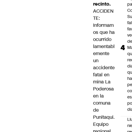
recinto.
pa
Co
ACCIDEN
S
TE:
fa
Informam
fa
os que ha
ve
ocurrido
d
lamentabl
M
emente
q
re
un
di
accidente
q
fatal en
ha
mina La
pe
Poderosa
co
en la
es
comuna
po
di
de
Punitaqui.
Ll
Equipo
ni
regional
re