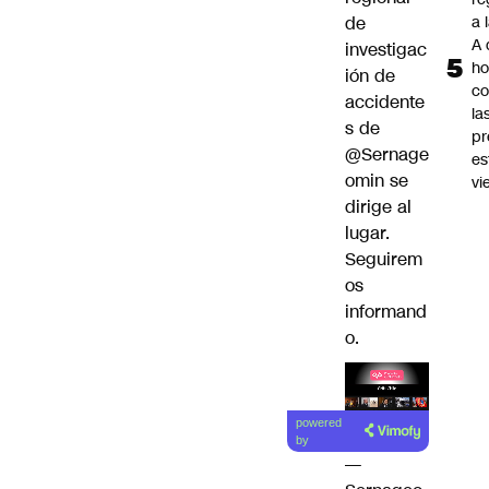
de
a 
A 
investigac
ho
ión de
co
accidente
la
s de
pr
@Sernage
es
omin
se
vi
dirige al
lugar.
Seguirem
os
informand
o.
Lea el
powered
artículo
by
—