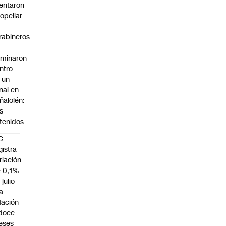
tentaron
ropellar
rabineros
rminaron
ntro
 un
nal en
ñalolén:
s
tenidos
C
gistra
riación
 0,1%
 julio
la
flación
doce
eses