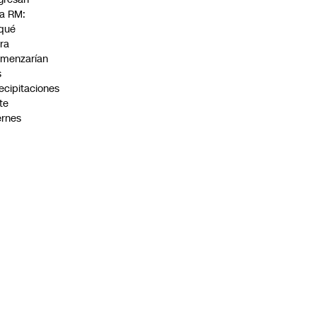
la RM:
qué
ra
menzarían
s
ecipitaciones
te
ernes