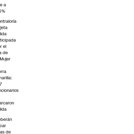
e a
,5%
ntraloría
jeta
lida
ticipada
r el
a de
 Mujer
n
erra
arilla:
7
ncionarios
o
arcaron
lida
eberán
car
jas de