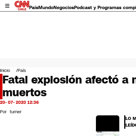
País
Mundo
Negocios
Podcast y Programas comp
País
Mundo
Inicio
País
Negocios
Fatal explosión afectó a
Deportes
muertos
Programas completos
Cultura
Servicios
20- 07- 2020 12:36
Bits
Por
turner
CNN Data
LO 
CNN tiempo
LEÍD
Futuro 360
Opinión