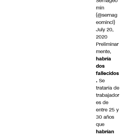
Sernageo
min
(@sernag
eomincl)
July 20,
2020
Preliminar
mente,
habría
dos
fallecidos
.
Se
trataría de
trabajador
es de
entre 25 y
30 años
que
habrían