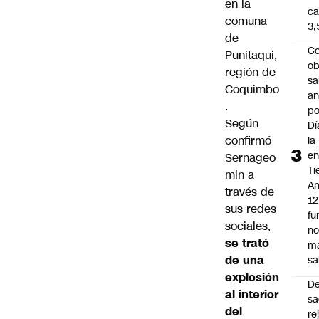
en la
ca
comuna
3
de
Co
Punitaqui,
ob
región de
sa
Coquimbo
an
.
po
Según
Dí
confirmó
la
e
Sernageo
Ti
min a
Am
través de
12
sus redes
fu
sociales,
n
se trató
m
de una
sa
explosión
D
al interior
sa
del
re