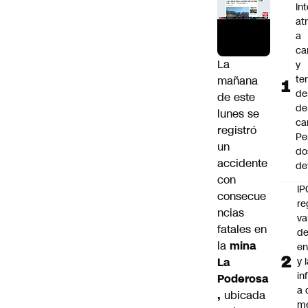
In
at
a
ca
La
y
te
mañana
de
de este
de
lunes se
ca
registró
Pe
un
do
accidente
de
con
IP
consecue
re
ncias
va
fatales en
de
la
mina
en
La
y 
in
Poderosa
a 
,
ubicada
m