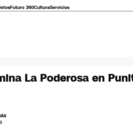
letos
Futuro 360
Cultura
Servicios
 mina La Poderosa en Puni
MÁS
O