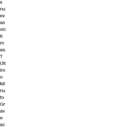
s
nu
ev
as
víc
ti
m
as.
?
Últ
im
o
Mi
nu
to
Gr
av
e
ac