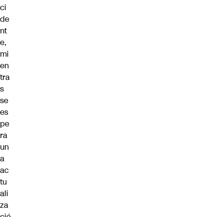
ci
de
nt
e,
mi
en
tra
s
se
es
pe
ra
un
a
ac
tu
ali
za
ció