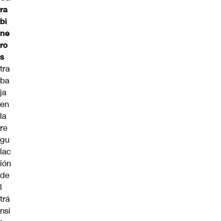
ra
bi
ne
ro
s
tra
ba
ja
en
la
re
gu
lac
ión
de
l
trá
nsi