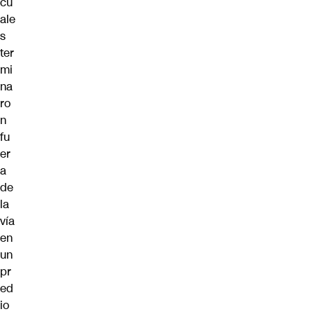
cu
ale
s
ter
mi
na
ro
n
fu
er
a
de
la
vía
en
un
pr
ed
io