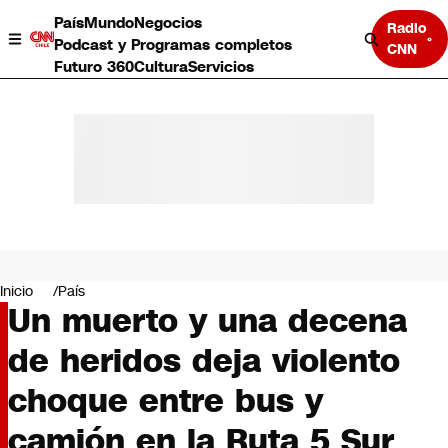
País
Mundo
Negocios
Radio
Podcast y Programas completos
CNN
Futuro 360
Cultura
Servicios
País
Mundo
Negocios
Inicio
País
Un muerto y una decena
Deportes
Programas completos
de heridos deja violento
Cultura
Servicios
choque entre bus y
Bits
CNN Data
camión en la Ruta 5 Sur
CNN tiempo