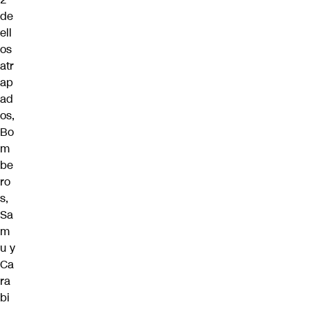
de
ell
os
atr
ap
ad
os,
Bo
m
be
ro
s,
Sa
m
u y
Ca
ra
bi