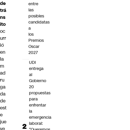
de
entre
trá
las
posibles
ns
candidatas
ito
a
oc
los
urr
Premios
ió
Oscar
en
2027
la
UDI
m
entrega
ad
al
ru
Gobierno
ga
20
propuestas
da
para
de
enfrentar
est
la
e
emergencia
jue
laboral:
ve
“Queremos