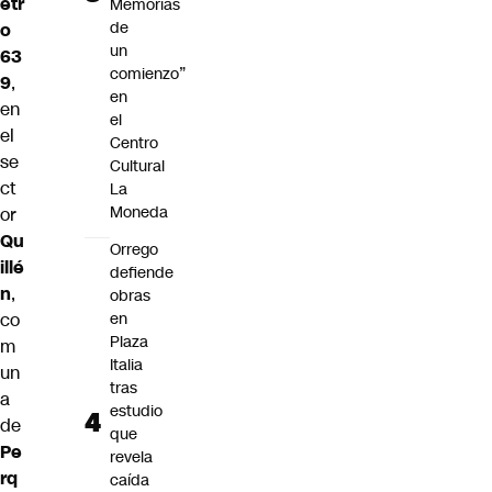
etr
Memorias
de
o
un
63
comienzo”
9
,
en
en
el
el
Centro
se
Cultural
ct
La
Moneda
or
Qu
Orrego
illé
defiende
n
,
obras
co
en
Plaza
m
Italia
un
tras
a
estudio
de
que
Pe
revela
rq
caída