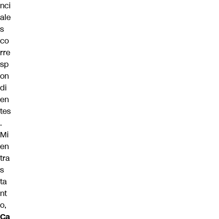
nci
ale
s
co
rre
sp
on
di
en
tes
.
Mi
en
tra
s
ta
nt
o,
Ca