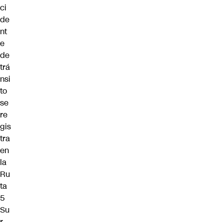
ci
de
nt
e
de
trá
nsi
to
se
re
gis
tra
en
la
Ru
ta
5
Su
r