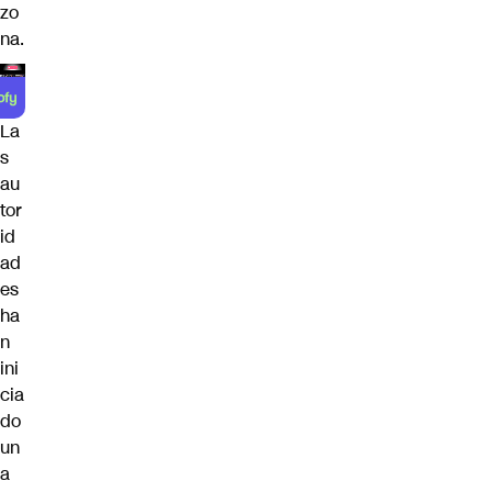
zo
na.
La
s
au
tor
id
ad
es
ha
n
ini
cia
do
un
a