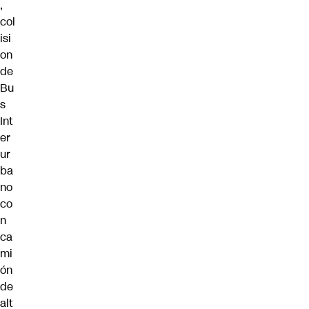
,
col
isi
on
de
Bu
s
Int
er
ur
ba
no
co
n
ca
mi
ón
de
alt