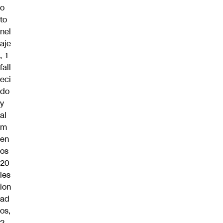
o
to
nel
aje
, 1
fall
eci
do
y
al
m
en
os
20
les
ion
ad
os,
2