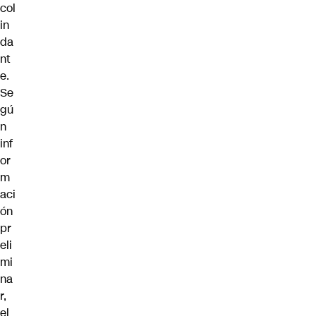
col
in
da
nt
e.
Se
gú
n
inf
or
m
aci
ón
pr
eli
mi
na
r,
el