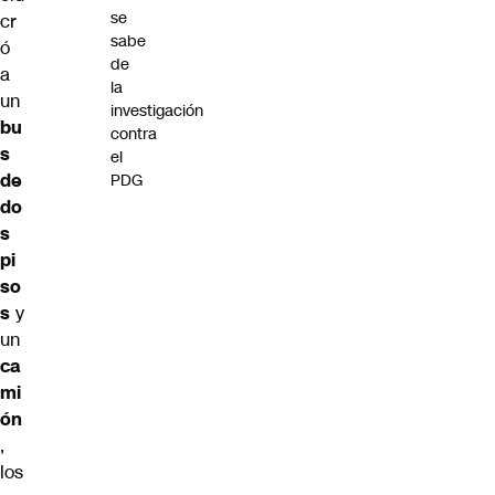
se
cr
sabe
ó
de
a
la
un
investigación
bu
contra
s
el
de
PDG
do
s
pi
so
s
y
un
ca
mi
ón
,
los