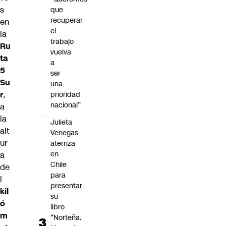
s
que
recuperar
en
el
la
trabajo
Ru
vuelva
ta
a
5
ser
Su
una
r
,
prioridad
nacional”
a
la
Julieta
alt
Venegas
ur
aterriza
en
a
Chile
de
para
l
presentar
kil
su
ó
libro
m
“Norteña.