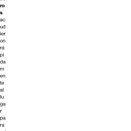
ro
s
ac
ud
ier
on
rá
pi
da
m
en
te
al
lu
ga
r
pa
ra