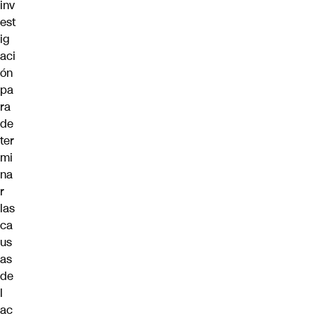
inv
est
ig
aci
ón
pa
ra
de
ter
mi
na
r
las
ca
us
as
de
l
ac