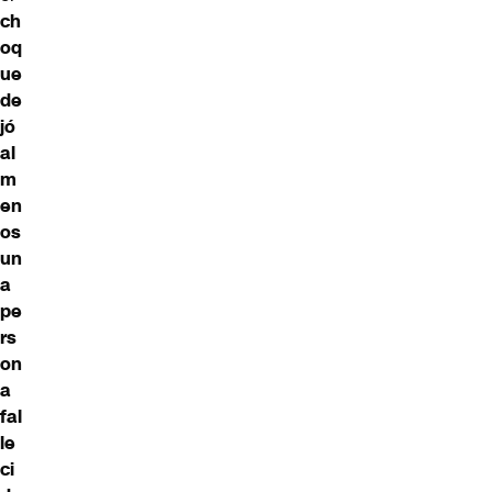
ch
oq
ue
de
jó
al
m
en
os
un
a
pe
rs
on
a
fal
le
ci