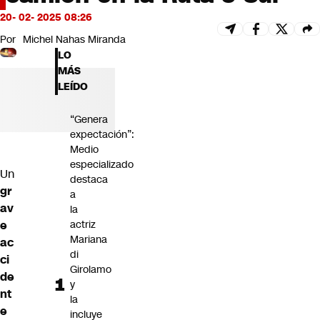
Futuro 360
20- 02- 2025 08:26
Opinión
Por
Michel Nahas Miranda
LO
MÁS
LEÍDO
“Genera
expectación”:
Medio
especializado
Un
destaca
gr
a
av
la
e
actriz
Mariana
ac
di
ci
Girolamo
de
y
nt
la
e
incluye