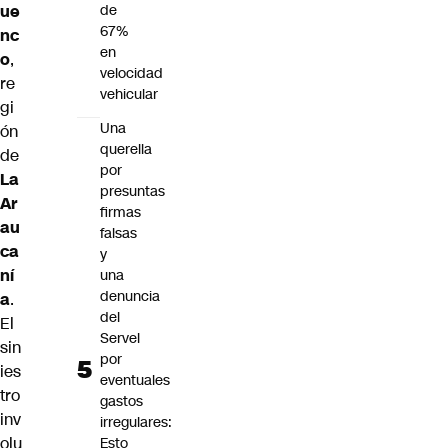
ue
de
67%
nc
en
o
,
velocidad
re
vehicular
gi
Una
ón
querella
de
por
La
presuntas
Ar
firmas
au
falsas
ca
y
ní
una
denuncia
a
.
del
El
Servel
sin
por
ies
eventuales
tro
gastos
inv
irregulares:
olu
Esto