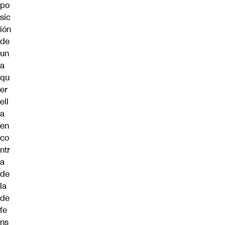
po
sic
ión
de
un
a
qu
er
ell
a
en
co
ntr
a
de
la
de
fe
ns