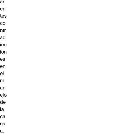
ar
en
tes
co
ntr
ad
icc
ion
es
en
el
m
an
ejo
de
la
ca
us
a.