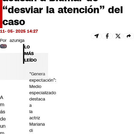
Futuro 360
“desviar la atención” del
Opinión
caso
11- 05- 2025 14:27
Por
azuniga
LO
MÁS
LEÍDO
“Genera
expectación”:
Medio
especializado
A
destaca
m
a
ás
la
actriz
de
Mariana
un
di
m