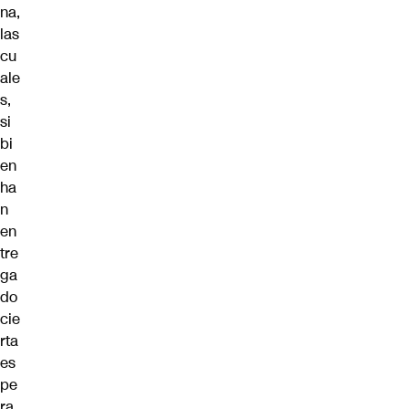
na,
las
cu
ale
s,
si
bi
en
ha
n
en
tre
ga
do
cie
rta
es
pe
ra