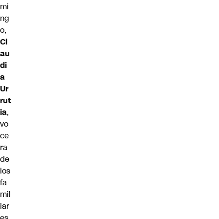
mi
ng
o,
Cl
au
di
a
Ur
rut
ia
,
vo
ce
ra
de
los
fa
mil
iar
es