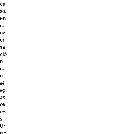
ca
so.
En
co
nv
er
sa
ció
n
co
n
M
eg
an
oti
cia
s
,
Ur
rut