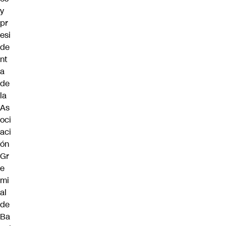
y
pr
esi
de
nt
a
de
la
As
oci
aci
ón
Gr
e
mi
al
de
Ba