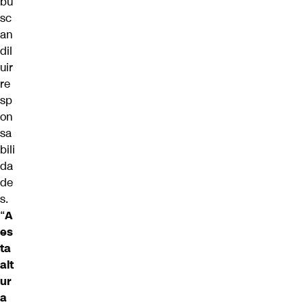
bu
sc
an
dil
uir
re
sp
on
sa
bili
da
de
s.
“
A
es
ta
alt
ur
a