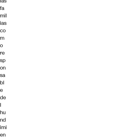
las
fa
mil
ias
co
m
o
re
sp
on
sa
bl
e
de
l
hu
nd
imi
en