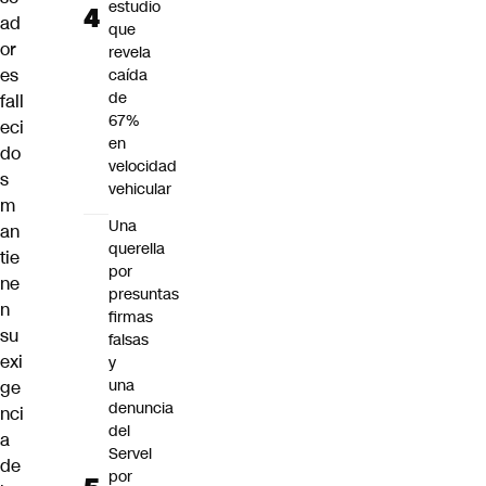
estudio
ad
que
or
revela
es
caída
de
fall
67%
eci
en
do
velocidad
s
vehicular
m
Una
an
querella
tie
por
ne
presuntas
n
firmas
su
falsas
exi
y
una
ge
denuncia
nci
del
a
Servel
de
por