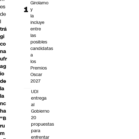
Girolamo
es
y
de
la
l
incluye
trá
entre
las
gi
posibles
co
candidatas
na
a
ufr
los
ag
Premios
io
Oscar
de
2027
la
UDI
la
entrega
nc
al
ha
Gobierno
20
“B
propuestas
ru
para
m
enfrentar