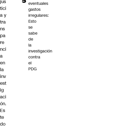
jus
eventuales
tici
gastos
a y
irregulares:
Esto
tra
se
ns
sabe
pa
de
re
la
nci
investigación
a
contra
en
el
PDG
la
inv
est
ig
aci
ón.
Es
te
do