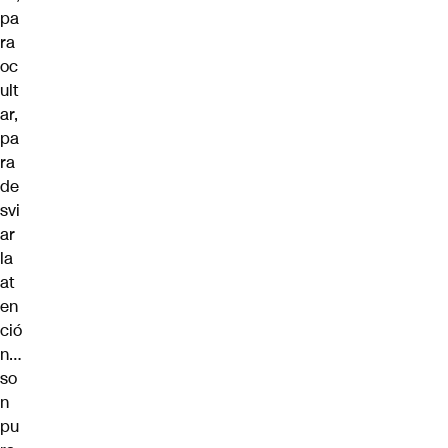
pa
ra
oc
ult
ar,
pa
ra
de
svi
ar
la
at
en
ció
n…
so
n
pu