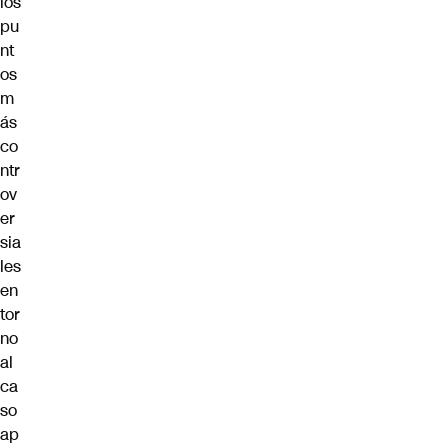
los
pu
nt
os
m
ás
co
ntr
ov
er
sia
les
en
tor
no
al
ca
so
ap