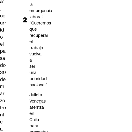
a”
la
,
emergencia
oc
laboral:
urr
“Queremos
que
id
recuperar
o
el
el
trabajo
pa
vuelva
sa
a
do
ser
30
una
prioridad
de
nacional”
m
ar
Julieta
zo
Venegas
aterriza
fre
en
nt
Chile
e
para
a