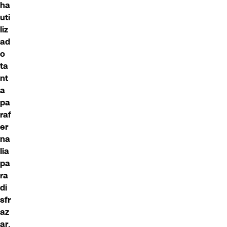
ha
uti
liz
ad
o
ta
nt
a
pa
raf
er
na
lia
pa
ra
di
sfr
az
ar
,