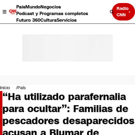
País
Mundo
Negocios
Radio
Podcast y Programas completos
CNN
Futuro 360
Cultura
Servicios
País
Mundo
Negocios
Inicio
País
“Ha utilizado parafernalia
Deportes
Programas completos
para ocultar”: Familias de
Cultura
Servicios
pescadores desaparecidos
Bits
CNN Data
acusan a Blumar de
CNN tiempo