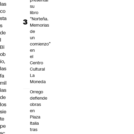
presentar
las
su
co
libro
sta
“Norteña.
Memorias
s
de
de
un
l
comienzo”
Bi
en
ob
el
ío,
Centro
las
Cultural
La
fa
Moneda
mil
ias
Orrego
de
defiende
los
obras
en
sie
Plaza
te
Italia
pe
tras
sc