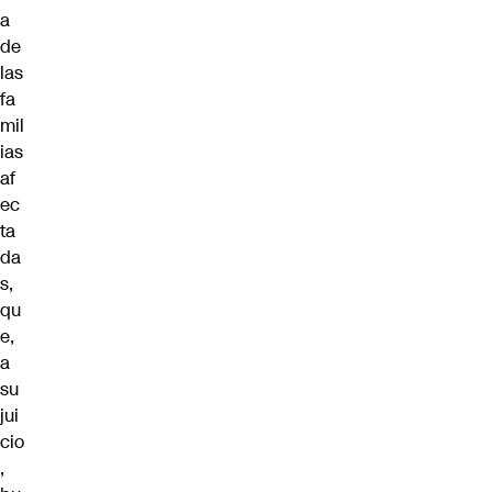
a
de
las
fa
mil
ias
af
ec
ta
da
s,
qu
e,
a
su
jui
cio
,