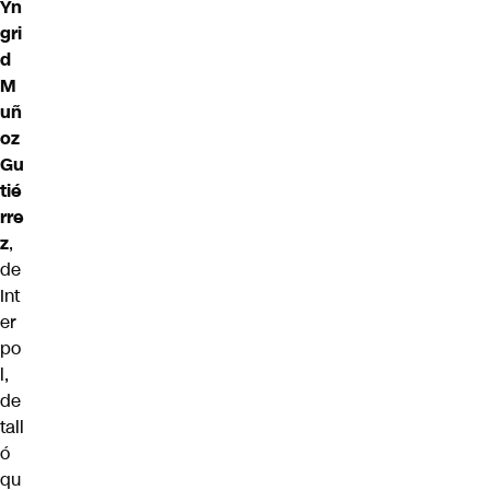
Yn
gri
d
M
uñ
oz
Gu
tié
rre
z
,
de
Int
er
po
l,
de
tall
ó
qu