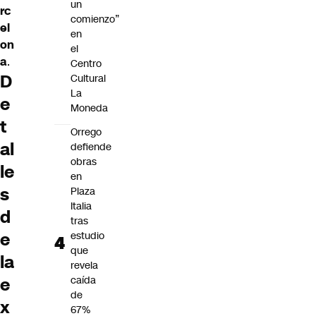
un
rc
comienzo”
el
en
on
el
a
.
Centro
D
Cultural
La
e
Moneda
t
Orrego
al
defiende
obras
le
en
s
Plaza
Italia
d
tras
e
estudio
que
la
revela
e
caída
de
x
67%