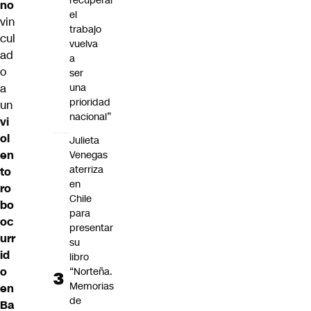
recuperar
no
el
vin
trabajo
cul
vuelva
ad
a
o
ser
a
una
prioridad
un
nacional”
vi
ol
Julieta
en
Venegas
aterriza
to
en
ro
Chile
bo
para
oc
presentar
urr
su
id
libro
o
“Norteña.
Memorias
en
de
Ba