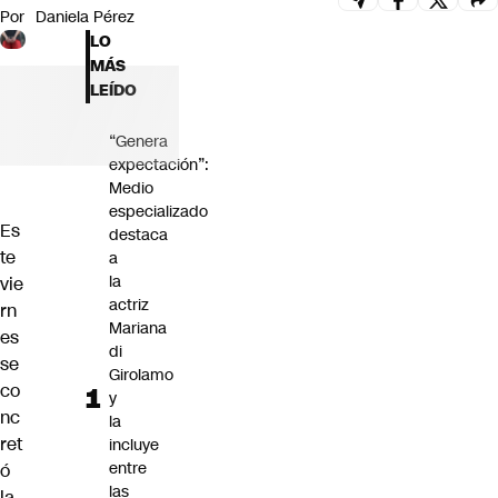
Por
Daniela Pérez
Futuro 360
LO
Opinión
MÁS
LEÍDO
“Genera
expectación”:
Medio
especializado
Es
destaca
te
a
la
vie
actriz
rn
Mariana
es
di
se
Girolamo
co
y
nc
la
ret
incluye
entre
ó
las
la