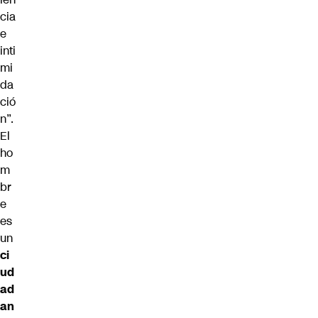
cia
e
inti
mi
da
ció
n”.
El
ho
m
br
e
es
un
ci
ud
ad
an