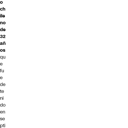
o
ch
ile
no
de
32
añ
os
qu
e
fu
e
de
te
ni
do
en
se
pti