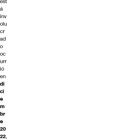
est
á
inv
olu
cr
ad
o
oc
urr
ió
en
di
ci
e
m
br
e
20
22
,