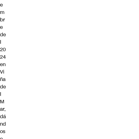
e
m
br
e
de
l
20
24
en
Vi
ña
de
l
M
ar,
dá
nd
os
e