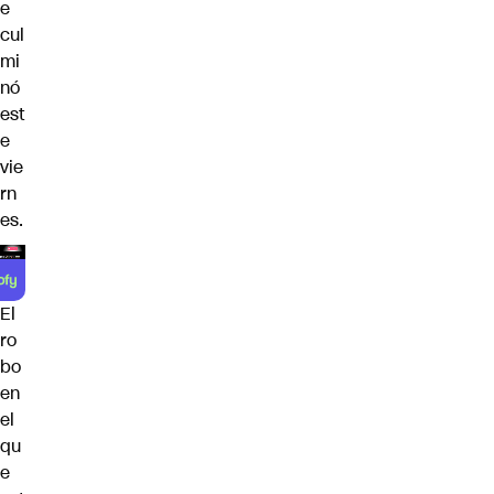
e
cul
mi
nó
est
e
vie
rn
es.
El
ro
bo
en
el
qu
e