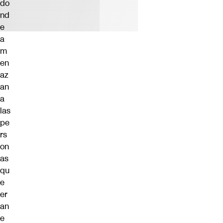
do
nd
e
a
m
en
az
an
a
las
pe
rs
on
as
qu
e
er
an
e