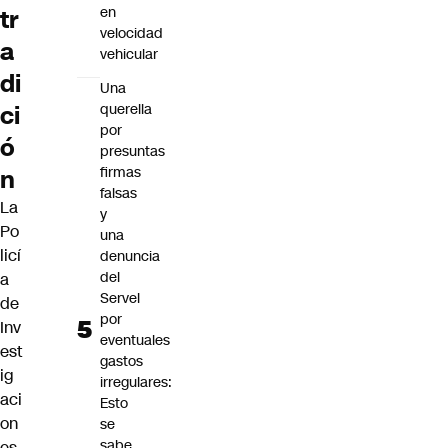
en
tr
velocidad
a
vehicular
di
Una
ci
querella
por
ó
presuntas
firmas
n
falsas
La
y
Po
una
licí
denuncia
del
a
Servel
de
por
Inv
eventuales
est
gastos
ig
irregulares:
aci
Esto
on
se
sabe
es