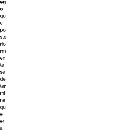
eg
o
qu
e
po
ste
rio
rm
en
te
se
de
ter
mi
na
qu
e
er
a