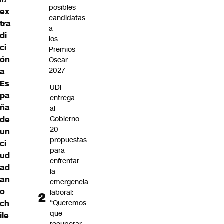
posibles
ex
candidatas
tra
a
di
los
ci
Premios
ón
Oscar
2027
a
Es
UDI
pa
entrega
ña
al
de
Gobierno
20
un
propuestas
ci
para
ud
enfrentar
ad
la
an
emergencia
o
laboral:
ch
“Queremos
que
ile