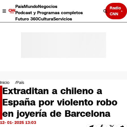
País
Mundo
Negocios
Radio
Podcast y Programas completos
CNN
Futuro 360
Cultura
Servicios
País
Mundo
Negocios
Inicio
País
Extraditan a chileno a
Deportes
Programas completos
España por violento robo
Cultura
Servicios
en joyería de Barcelona
Bits
CNN Data
12- 01- 2025 13:03
CNN tiempo