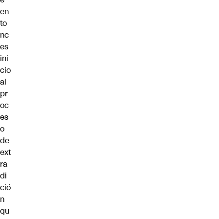
en
to
nc
es
ini
cio
al
pr
oc
es
o
de
ext
ra
di
ció
n
qu