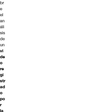
br
e
el
an
áli
sis
de
un
vi
de
o
re
gi
str
ad
o
po
r
la