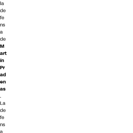
la
de
fe
ns
a
de
M
art
ín
Pr
ad
en
as
.
La
de
fe
ns
a