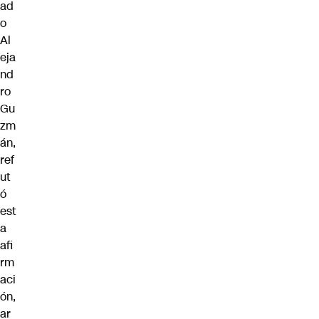
ad
o
Al
eja
nd
ro
Gu
zm
án,
ref
ut
ó
est
a
afi
rm
aci
ón,
ar