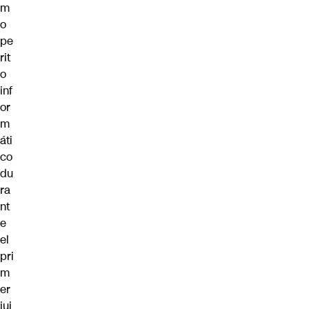
m
o
pe
rit
o
inf
or
m
áti
co
du
ra
nt
e
el
pri
m
er
jui