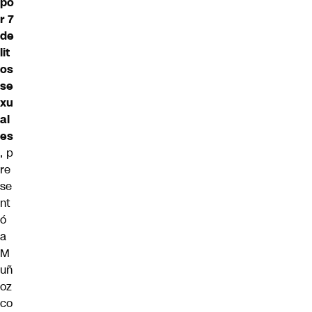
po
r 7
de
lit
os
se
xu
al
es
, p
re
se
nt
ó
a
M
uñ
oz
co