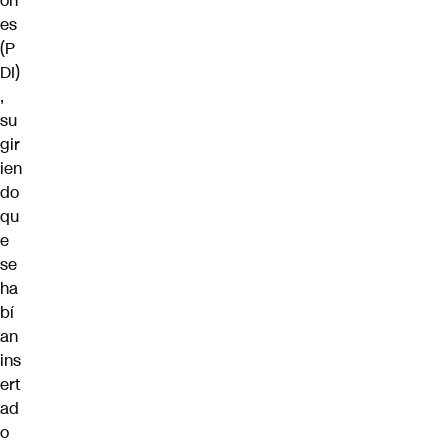
on
es
(P
DI)
,
su
gir
ien
do
qu
e
se
ha
bí
an
ins
ert
ad
o