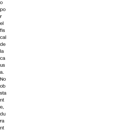
o
po
r
el
fis
cal
de
la
ca
us
a.
No
ob
sta
nt
e,
du
ra
nt