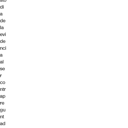
sto
di
a
de
la
evi
de
nci
a
al
se
r
co
ntr
ap
re
gu
nt
ad