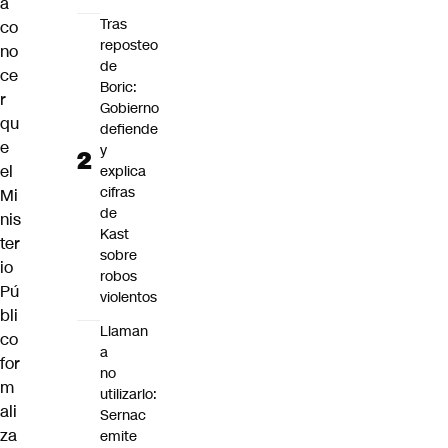
a
Tras
co
reposteo
no
de
ce
Boric:
r
Gobierno
qu
defiende
e
y
el
explica
cifras
Mi
de
nis
Kast
ter
sobre
io
robos
Pú
violentos
bli
Llaman
co
a
for
no
m
utilizarlo:
ali
Sernac
za
emite