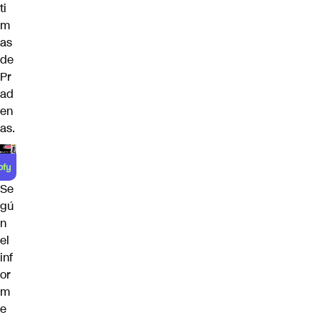
ti
m
as
de
Pr
ad
en
as.
Se
gú
n
el
inf
or
m
e