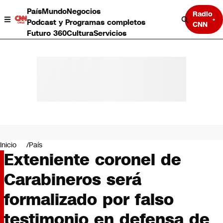
País
Mundo
Negocios
Radio
Podcast y Programas completos
CNN
Futuro 360
Cultura
Servicios
País
Mundo
Negocios
Inicio
País
Exteniente coronel de
Deportes
Programas completos
Carabineros será
Cultura
Servicios
formalizado por falso
Bits
CNN Data
testimonio en defensa de
CNN tiempo