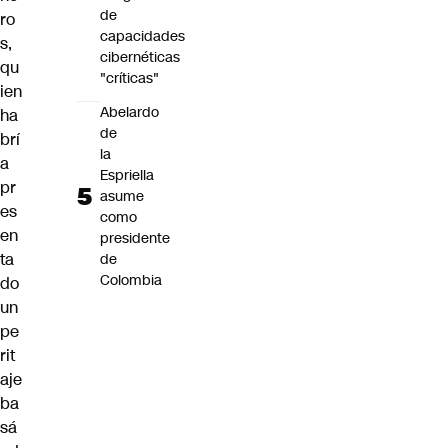
de
ro
capacidades
s,
cibernéticas
qu
"críticas"
ien
Abelardo
ha
de
brí
la
a
Espriella
pr
asume
es
como
en
presidente
ta
de
Colombia
do
un
pe
rit
aje
ba
sá