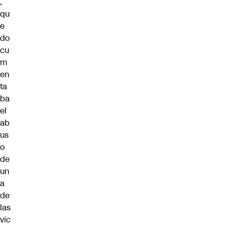
,
qu
e
do
cu
m
en
ta
ba
el
ab
us
o
de
un
a
de
las
víc