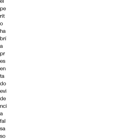
el
pe
rit
o
ha
brí
a
pr
es
en
ta
do
evi
de
nci
a
fal
sa
so