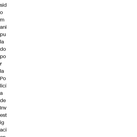
sid
o
m
ani
pu
la
do
po
r
la
Po
licí
a
de
Inv
est
ig
aci