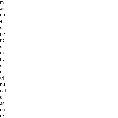
m
ás
qu
e
el
pe
rit
o
mi
nti
ó
al
tri
bu
nal
al
as
eg
ur