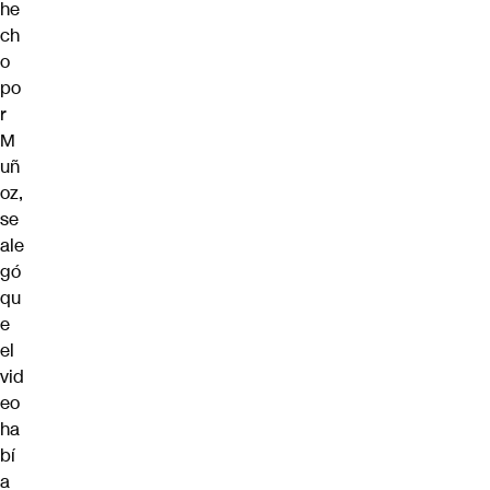
he
ch
o
po
r
M
uñ
oz,
se
ale
gó
qu
e
el
vid
eo
ha
bí
a