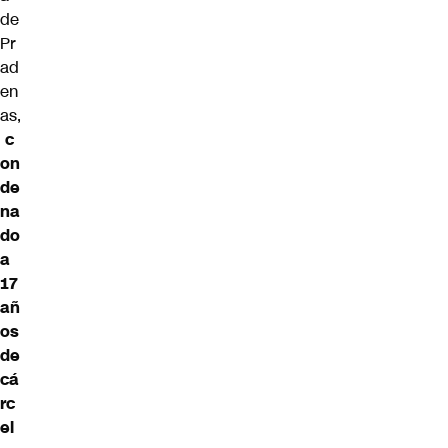
de
Pr
ad
en
as,
c
on
de
na
do
a
17
añ
os
de
cá
rc
el