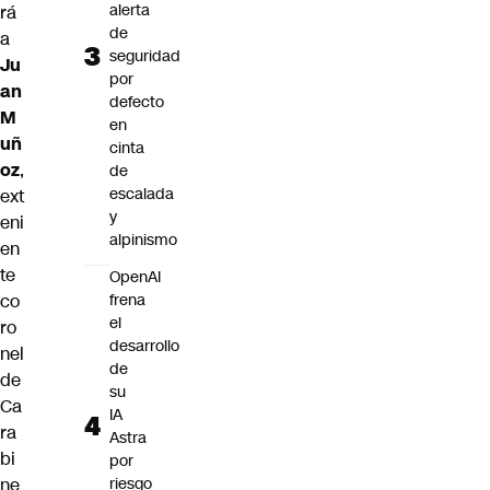
alerta
rá
de
a
seguridad
Ju
por
an
defecto
M
en
uñ
cinta
oz
,
de
escalada
ext
y
eni
alpinismo
en
te
OpenAI
frena
co
el
ro
desarrollo
nel
de
de
su
Ca
IA
ra
Astra
bi
por
riesgo
ne