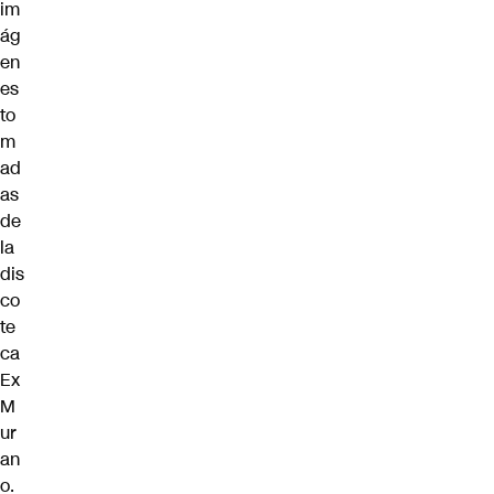
im
ág
en
es
to
m
ad
as
de
la
dis
co
te
ca
Ex
M
ur
an
o.