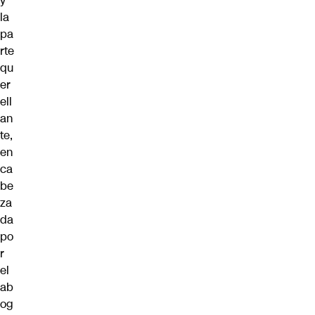
y
la
pa
rte
qu
er
ell
an
te,
en
ca
be
za
da
po
r
el
ab
og