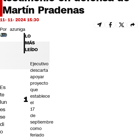
Futuro 360
Martín Pradenas
Opinión
11- 11- 2024 15:30
Por
azuniga
LO
MÁS
LEÍDO
Ejecutivo
descarta
apoyar
proyecto
Es
que
te
establece
lun
el
17
es
de
se
septiembre
di
como
o
feriado