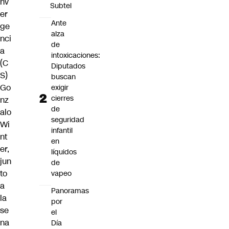
nv
Subtel
er
Ante
ge
alza
nci
de
a
intoxicaciones:
(C
Diputados
S)
buscan
Go
exigir
cierres
nz
de
alo
seguridad
Wi
infantil
nt
en
er
,
líquidos
jun
de
to
vapeo
a
Panoramas
la
por
se
el
na
Día