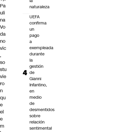
la
Pa
naturaleza
uli
UEFA
na
confirma
Vo
un
da
pago
no
a
exempleada
vic
durante
,
la
so
gestión
stu
de
vie
Gianni
ro
Infantino,
n
en
medio
qu
de
e
desmentidos
el
sobre
e
relación
m
sentimental