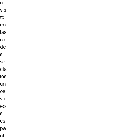
n
vis
to
en
las
re
de
s
so
cia
les
un
os
vid
eo
s
es
pa
nt