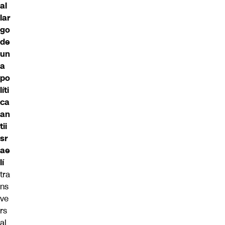
al
lar
go
de
un
a
po
líti
ca
an
tii
sr
ae
lí
tra
ns
ve
rs
al