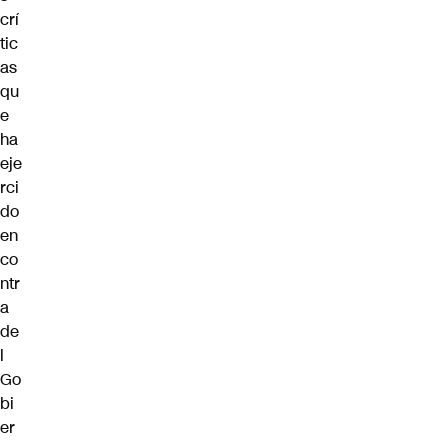
crí
tic
as
qu
e
ha
eje
rci
do
en
co
ntr
a
de
l
Go
bi
er