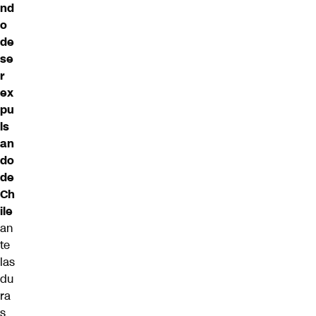
nd
o
de
se
r
ex
pu
ls
an
do
de
Ch
ile
an
te
las
du
ra
s