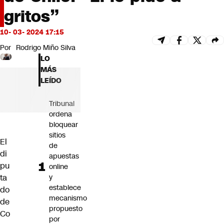
Futuro 360
gritos”
Opinión
10- 03- 2024 17:15
Por
Rodrigo Miño Silva
LO
MÁS
LEÍDO
Tribunal
ordena
bloquear
sitios
El
de
di
apuestas
pu
online
y
ta
establece
do
mecanismo
de
propuesto
Co
por