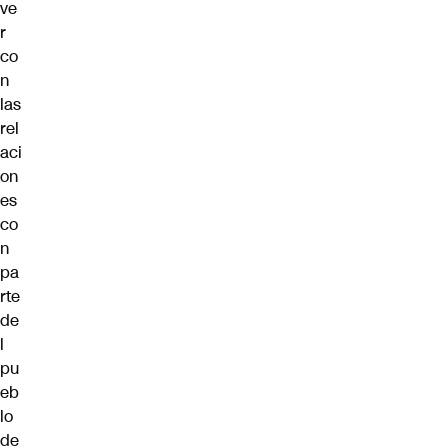
ve
r
co
n
las
rel
aci
on
es
co
n
pa
rte
de
l
pu
eb
lo
de