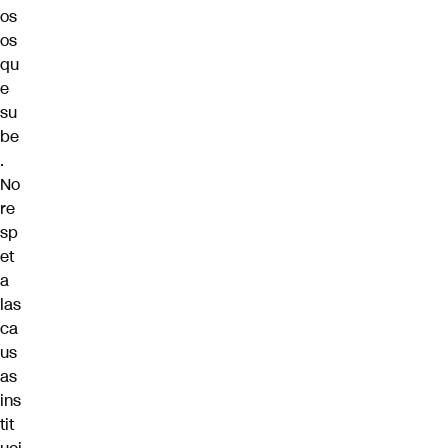
os
os
qu
e
su
be
.
No
re
sp
et
a
las
ca
us
as
ins
tit