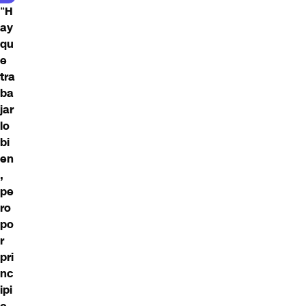
“
H
ay
qu
e
tra
ba
jar
lo
bi
en
,
pe
ro
po
r
pri
nc
ipi