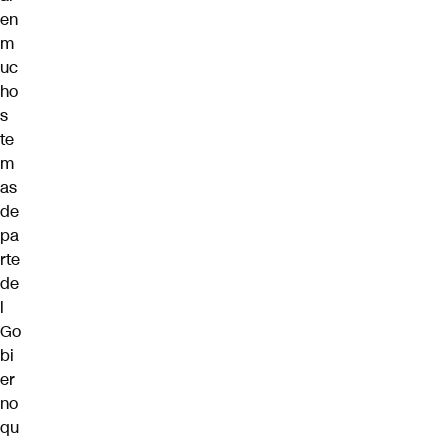
en
m
uc
ho
s
te
m
as
de
pa
rte
de
l
Go
bi
er
no
qu