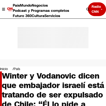
País
Mundo
Negocios
Radio
Podcast y Programas completos
CNN
Futuro 360
Cultura
Servicios
País
Mundo
Negocios
Inicio
País
Winter y Vodanovic dicen
Deportes
Programas completos
que embajador israelí está
Cultura
Servicios
tratando de ser expulsado
Bits
CNN Data
de Chile: “Él lo pide a
CNN tiempo