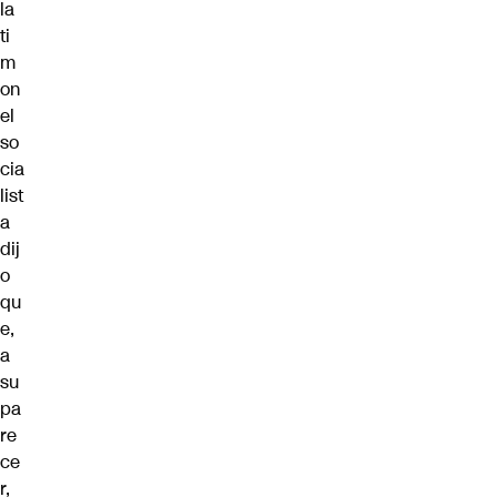
la
ti
m
on
el
so
cia
list
a
dij
o
qu
e,
a
su
pa
re
ce
r,