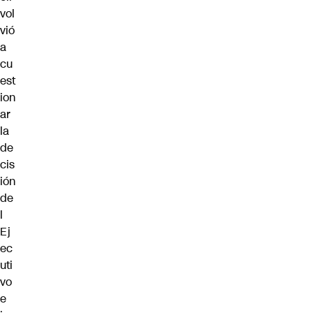
vol
vió
a
cu
est
ion
ar
la
de
cis
ión
de
l
Ej
ec
uti
vo
e