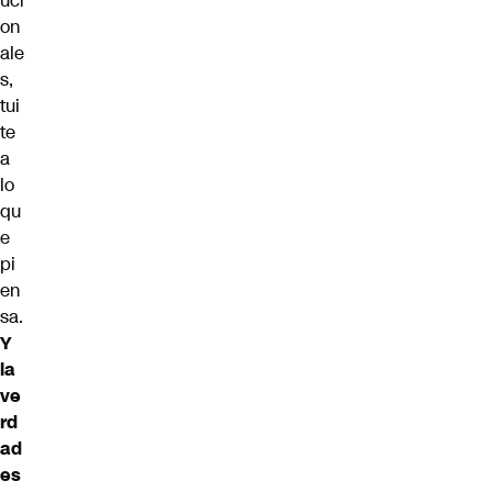
uci
on
ale
s,
tui
te
a
lo
qu
e
pi
en
sa.
Y
la
ve
rd
ad
es