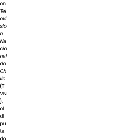
en
Tel
evi
sió
n
Na
cio
nal
de
Ch
ile
(T
VN
),
el
di
pu
ta
do