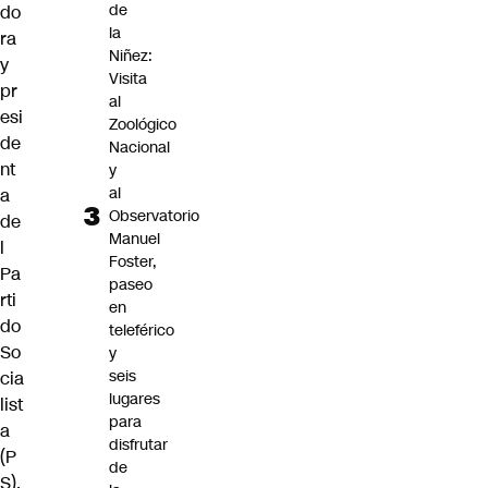
de
do
la
ra
Niñez:
y
Visita
pr
al
esi
Zoológico
de
Nacional
nt
y
al
a
Observatorio
de
Manuel
l
Foster,
Pa
paseo
rti
en
do
teleférico
So
y
seis
cia
lugares
list
para
a
disfrutar
(P
de
S),