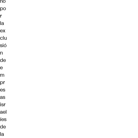
no
po
r
la
ex
clu
sió
n
de
e
m
pr
es
as
isr
ael
íes
de
la