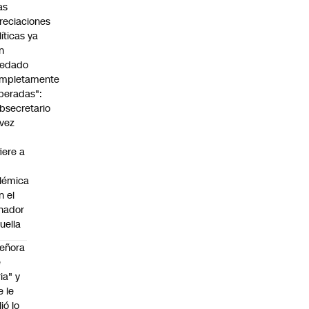
as
reciaciones
líticas ya
n
edado
mpletamente
peradas":
bsecretario
vez
fiere a
lémica
n el
nador
uella
eñora
e
ria" y
e le
lió lo