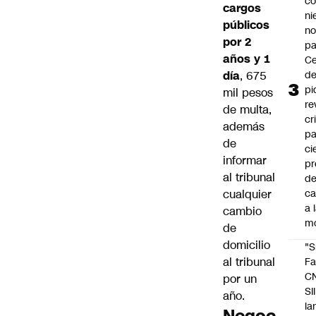
co
cargos
ni
públicos
n
por 2
pa
años y 1
Ce
día
, 675
de
pi
mil pesos
re
de multa,
cr
además
pa
de
ci
informar
pr
al tribunal
d
cualquier
c
a 
cambio
m
de
domicilio
"S
al tribunal
Fa
C
por un
SII
año.
la
Negoc