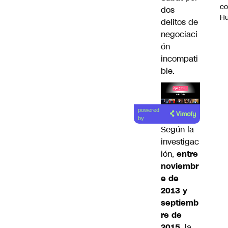
c
dos
H
delitos de
negociaci
ón
incompati
ble.
Lea el
powered
artículo
by
Según la
investigac
ión,
entre
noviembr
e de
2013 y
septiemb
re de
2015
, la