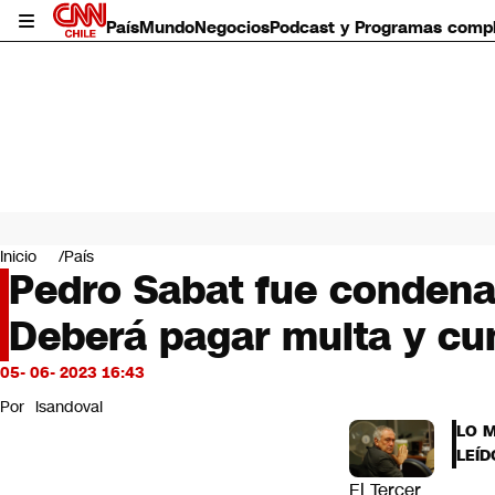
País
Mundo
Negocios
Podcast y Programas comp
País
Mundo
Inicio
País
Negocios
Pedro Sabat fue condenad
Deportes
Deberá pagar multa y cum
Programas completos
Cultura
Servicios
05- 06- 2023 16:43
Bits
Por
lsandoval
CNN Data
LO 
CNN tiempo
LEÍD
Futuro 360
El Tercer
Opinión