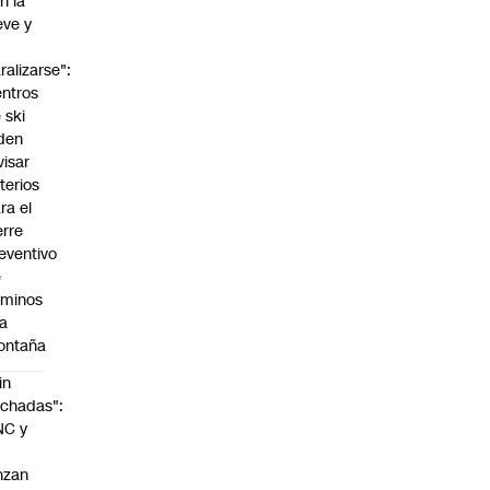
n la
eve y
o
ralizarse":
ntros
 ski
den
visar
iterios
ra el
erre
eventivo
e
aminos
la
ontaña
in
chadas":
NC y
nzan