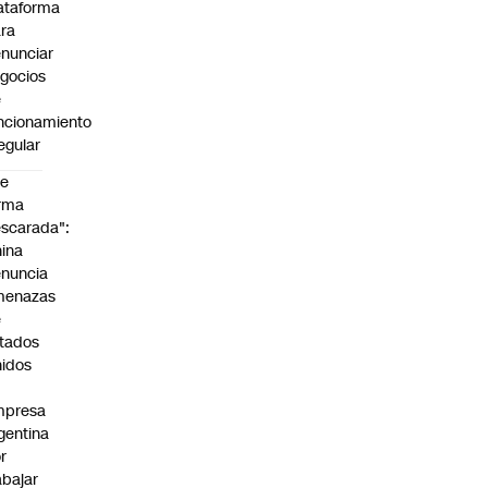
ataforma
ra
nunciar
gocios
e
ncionamiento
regular
De
rma
scarada":
ina
nuncia
menazas
e
tados
idos
mpresa
gentina
r
abajar