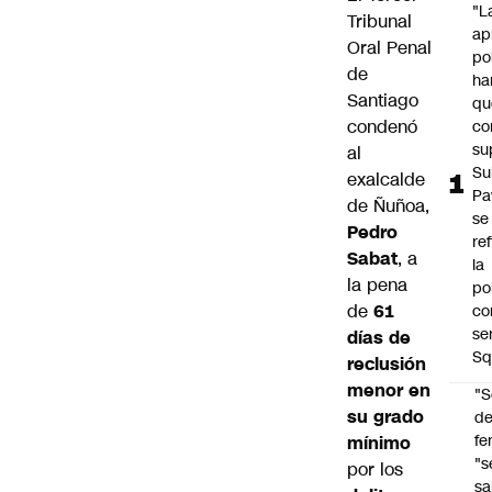
"L
Tribunal
ap
Oral Penal
po
de
ha
Santiago
qu
condenó
co
su
al
Su
exalcalde
Pa
de Ñuñoa,
se
Pedro
re
Sabat
, a
la
la pena
po
de
61
co
se
días de
Sq
reclusión
menor en
"S
su grado
d
fe
mínimo
"s
por los
sa