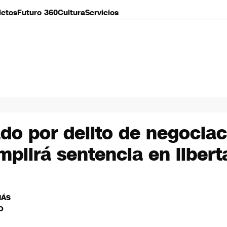
letos
Futuro 360
Cultura
Servicios
o por delito de negociac
plirá sentencia en libert
MÁS
O