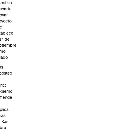
ecutivo
scarta
oyar
oyecto
e
tablece
 17 de
ptiembre
omo
riado
as
posteo
e
ric:
bierno
fiende
plica
fras
 Kast
bre