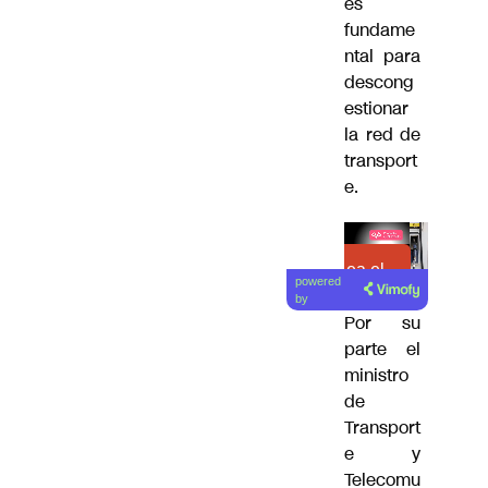
es
fundame
ntal para
descong
estionar
la red de
transport
e.
Lea el
powered
artículo
by
Por su
parte el
ministro
de
Transport
e y
Telecomu