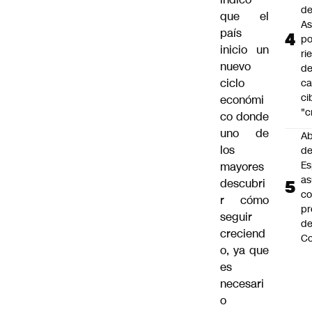
de
que el
As
país
po
inicio un
ri
nuevo
d
ciclo
ca
ci
económi
"c
co donde
uno de
Ab
los
de
Es
mayores
a
descubri
c
r cómo
pr
seguir
d
creciend
Co
o, ya que
es
necesari
o