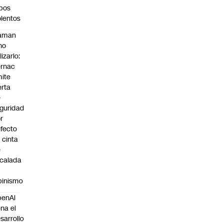
bos
olentos
laman
no
lizarlo:
rnac
ite
erta
e
guridad
r
fecto
 cinta
e
calada
pinismo
penAI
ena el
sarrollo