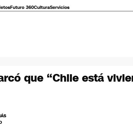
letos
Futuro 360
Cultura
Servicios
rcó que “Chile está vivie
MÁS
O