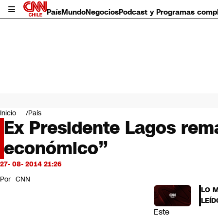
País
Mundo
Negocios
Podcast y Programas comp
País
Mundo
Inicio
País
Negocios
Ex Presidente Lagos rema
Deportes
económico”
Programas completos
Cultura
Servicios
27- 08- 2014 21:26
Bits
Por
CNN
CNN Data
LO 
CNN tiempo
LEÍD
Futuro 360
Este
Opinión