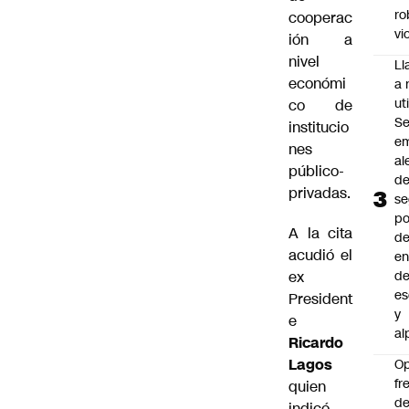
ro
cooperac
vi
ión a
nivel
L
económi
a 
uti
co de
Se
institucio
em
nes
al
público-
d
privadas.
se
po
A la cita
de
acudió el
en
ex
d
es
President
y
e
al
Ricardo
Lagos
O
fr
quien
de
indicó