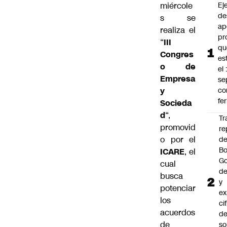
miércole
Ej
de
s se
ap
realiza el
pr
“
III
qu
Congres
es
o de
el
Empresa
se
y
c
fe
Socieda
d
“,
Tr
promovid
re
o por el
d
Bo
ICARE
, el
Go
cual
de
busca
y
potenciar
ex
los
ci
acuerdos
de
de
so