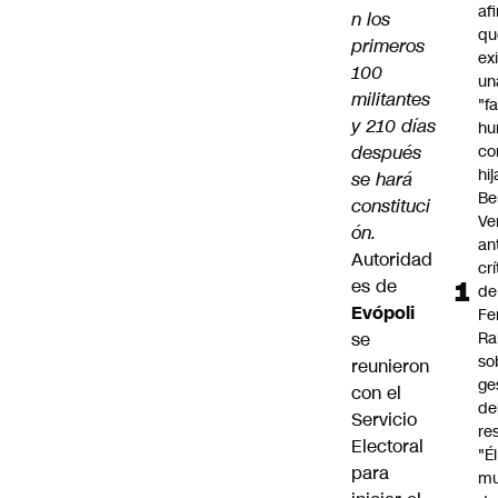
af
n los
qu
primeros
ex
100
un
militantes
"f
y 210 días
hu
después
co
hi
se hará
Be
constituci
Ve
ón.
an
Autoridad
cr
es de
de
Evópoli
Fe
se
Ra
so
reunieron
ge
con el
de
Servicio
re
Electoral
"É
para
m