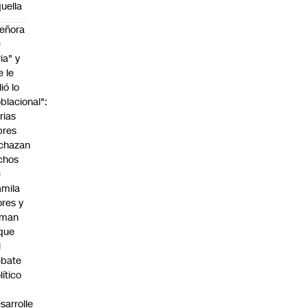
uella
eñora
e
ria" y
e le
lió lo
blacional":
rias
bres
chazan
chos
e
mila
ores y
aman
que
l
ebate
lítico
sarrolle