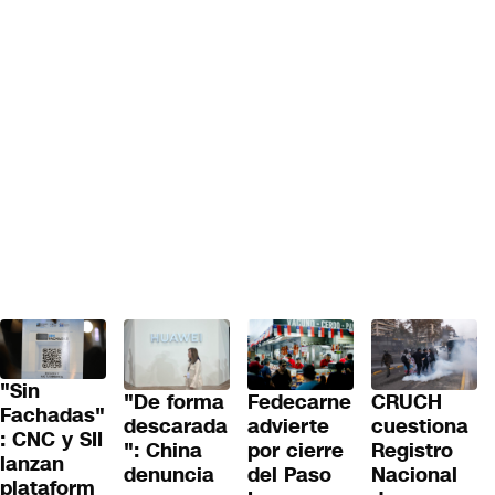
"Sin
"De forma
Fedecarne
CRUCH
Fachadas"
descarada
advierte
cuestiona
: CNC y SII
": China
por cierre
Registro
lanzan
denuncia
del Paso
Nacional
plataform