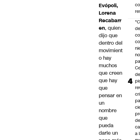
c
Evópoli,
re
Lorena
Recabarr
"C
en
, quien
d
dijo que
co
co
dentro del
ni
movimient
n
o hay
pa
muchos
Ce
que creen
de
que hay
pi
que
re
cr
pensar en
pa
un
ci
nombre
pr
que
d
pueda
c
darle un
a 