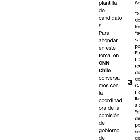
plantilla
Sq
de
"S
candidato
d
s.
fe
Para
"s
sa
ahondar
po
en este
Fe
tema, en
Li
CNN
re
Chile
di
conversa
d
mos con
Ca
Fl
la
ll
coordinad
a 
ora de la
"e
comisión
d
de
po
gobierno
se
de
de