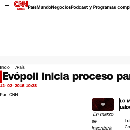
País
Mundo
Negocios
Podcast y Programas comp
País
Mundo
Inicio
País
Negocios
Evópoli inicia proceso pa
Deportes
Programas completos
12- 02- 2015 10:28
Cultura
Por
CNN
Servicios
LO 
Bits
LEÍD
CNN Data
En marzo
CNN tiempo
se
Lu
Futuro 360
Co
inscribirá
Opinión