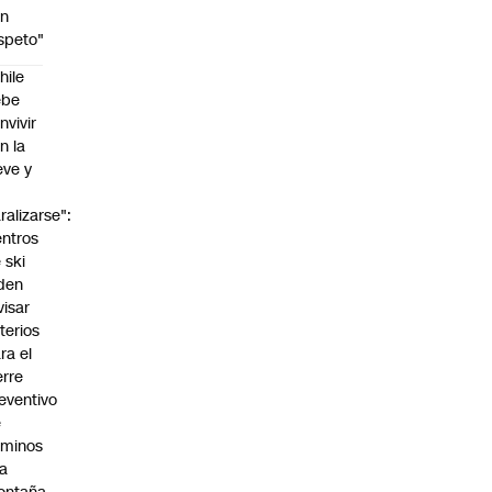
on
speto"
hile
ebe
nvivir
n la
eve y
o
ralizarse":
ntros
 ski
den
visar
iterios
ra el
erre
eventivo
e
aminos
la