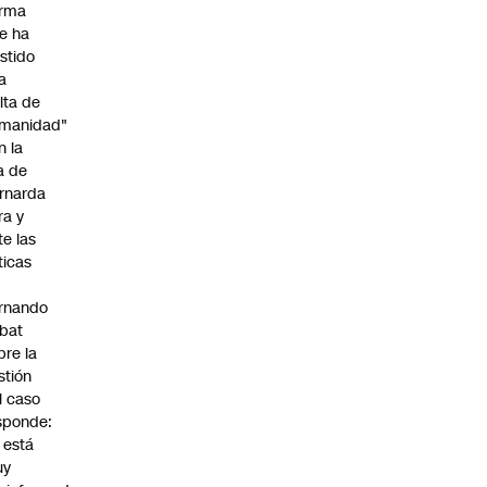
irma
e ha
istido
a
alta de
manidad"
n la
ja de
rnarda
ra y
te las
íticas
rnando
bat
bre la
stión
l caso
sponde:
l está
uy