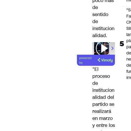
poco más
m
de
"S
sentido
Fa
de
C
institucion
SII
la
alidad.
pl
pa
00:00
/
01
de
ne
powered
by
d
“El
fu
proceso
ir
de
institucion
alidad del
partido se
realizará
en marzo
y entre los