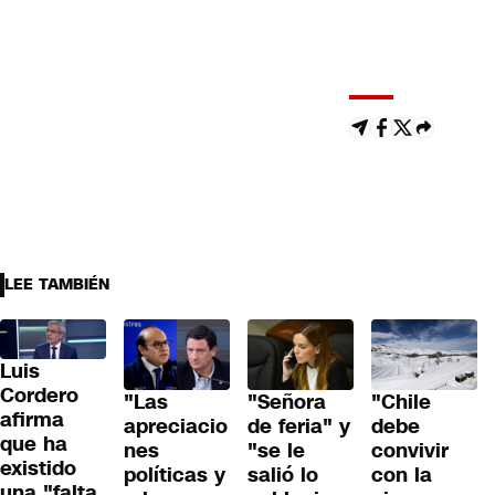
LEE TAMBIÉN
Luis
Cordero
"Las
"Señora
"Chile
afirma
apreciacio
de feria" y
debe
que ha
nes
"se le
convivir
existido
políticas y
salió lo
con la
una "falta