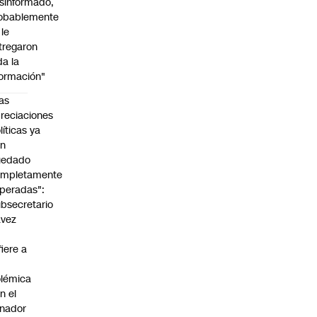
sinformado,
obablemente
 le
tregaron
da la
formación"
as
reciaciones
líticas ya
an
uedado
ompletamente
peradas":
bsecretario
avez
fiere a
lémica
n el
nador