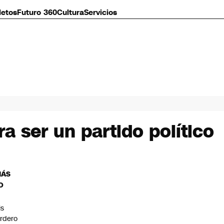
letos
Futuro 360
Cultura
Servicios
ra ser un partido político
MÁS
O
is
rdero