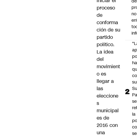
iniciar el
de
proceso
pr
no
de
en
conforma
to
ción de su
in
partido
"L
político.
ap
La idea
po
del
h
movimient
q
o es
c
llegar a
su
las
Su
P
eleccione
se
s
re
municipal
la
es de
po
2016 con
co
una
se