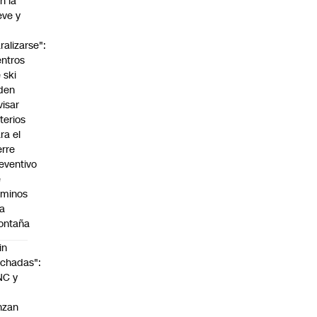
n la
eve y
o
ralizarse":
ntros
 ski
den
visar
iterios
ra el
erre
eventivo
e
aminos
la
ontaña
in
chadas":
NC y
nzan