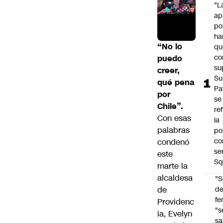
"L
ap
po
ha
“No lo
qu
co
puedo
su
creer,
Su
qué pena
Pa
por
se
Chile”.
re
Con esas
la
palabras
po
co
condenó
se
este
Sq
marte la
alcaldesa
"S
de
d
fe
Providenc
"s
ia,
Evelyn
sa