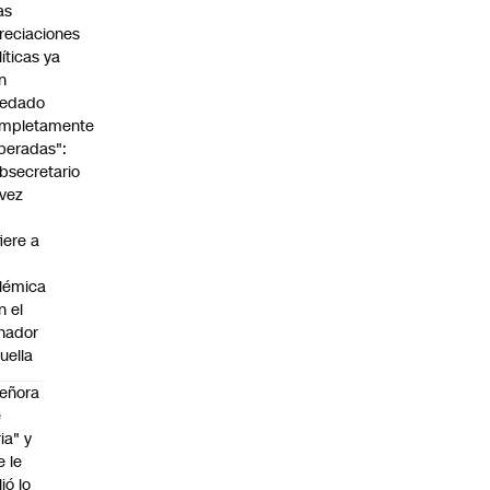
as
reciaciones
líticas ya
n
edado
mpletamente
peradas":
bsecretario
vez
fiere a
lémica
n el
nador
uella
eñora
e
ria" y
e le
lió lo