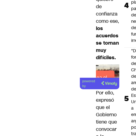
pl
de
pa
confianza
de
como ese,
ne
d
los
fu
acuerdos
ir
se tornan
muy
"
difíciles.
fo
de
Ch
de
Lea el
powered
a
artículo
by
d
Por ello,
Es
expresó
Un
que el
a
Gobierno
e
ar
tiene que
po
convocar
tr