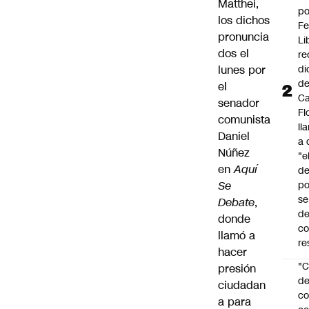
Matthei
,
po
los dichos
Fe
pronuncia
Li
dos el
re
lunes por
di
d
el
Ca
senador
Fl
comunista
ll
Daniel
a 
Núñez
"e
en
Aquí
d
Se
po
se
Debate
,
de
donde
c
llamó a
re
hacer
"C
presión
d
ciudadan
co
a para