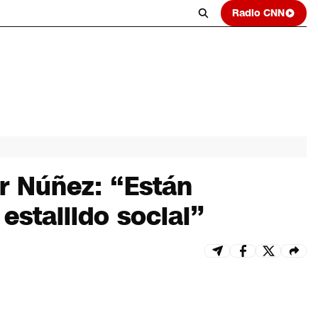
Radio CNN
r Núñez: “Están
stallido social”