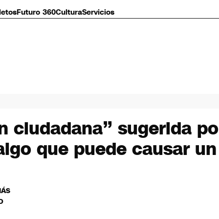
letos
Futuro 360
Cultura
Servicios
n ciudadana” sugerida po
lgo que puede causar un e
MÁS
O