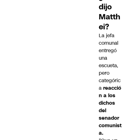
dijo
Matth
ei?
La jefa
comunal
entregó
una
escueta,
pero
categóric
a
reacció
n a los
dichos
del
senador
comunist
a.