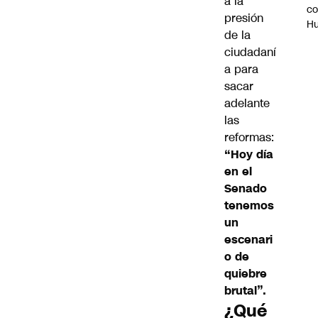
a la
c
presión
H
de la
ciudadaní
a para
sacar
adelante
las
reformas:
“Hoy día
en el
Senado
tenemos
un
escenari
o de
quiebre
brutal”.
¿Qué