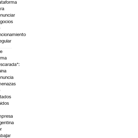
ataforma
ra
nunciar
gocios
e
ncionamiento
regular
De
rma
scarada":
ina
nuncia
menazas
e
tados
idos
mpresa
gentina
r
abajar