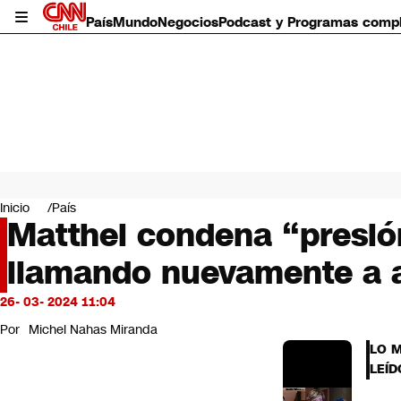
País
Mundo
Negocios
Podcast y Programas comp
País
Mundo
Inicio
País
Negocios
Matthei condena “presió
Deportes
llamando nuevamente a a
Programas completos
Cultura
Servicios
26- 03- 2024 11:04
Bits
Por
Michel Nahas Miranda
CNN Data
LO 
CNN tiempo
LEÍD
Futuro 360
Opinión