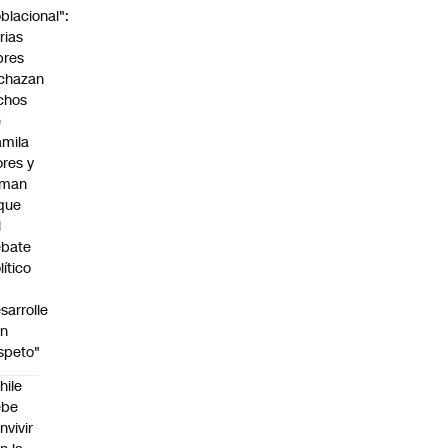
blacional":
rias
bres
chazan
chos
e
mila
ores y
aman
que
l
ebate
lítico
sarrolle
on
speto"
hile
ebe
nvivir