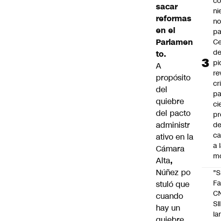
co
sacar
ni
reformas
n
en el
pa
Parlamen
Ce
de
to.
pi
A
re
propósito
cr
del
pa
quiebre
ci
del pacto
pr
administr
d
c
ativo en la
a 
Cámara
m
Alta
,
Núñez po
"S
Fa
stuló que
C
cuando
SII
hay un
la
quiebre