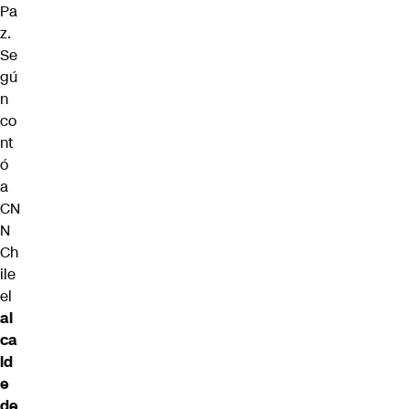
Pa
z.
Se
gú
n
co
nt
ó
a
CN
N
Ch
ile
el
al
ca
ld
e
de