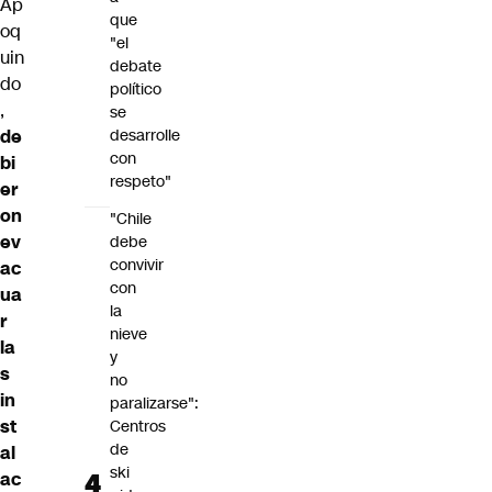
Ap
que
oq
"el
uin
debate
do
político
,
se
de
desarrolle
con
bi
respeto"
er
on
"Chile
ev
debe
convivir
ac
con
ua
la
r
nieve
la
y
s
no
in
paralizarse":
st
Centros
de
al
ski
ac