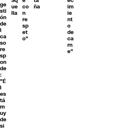
Sq
e
ta
ec
ge
ue
co
ña
im
sti
lla
n
ie
ón
re
nt
de
sp
o
l
et
de
ca
o"
ca
so
rn
re
e"
sp
on
de
:
"É
l
es
tá
m
uy
de
si