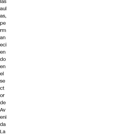
las
aul
as,
pe
rm
an
eci
en
do
en
el
se
ct
or
de
Av
eni
da
La