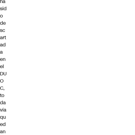
ha
sid
o
de
sc
art
ad
a
en
el
DU
O
C,
to
da
vía
qu
ed
an