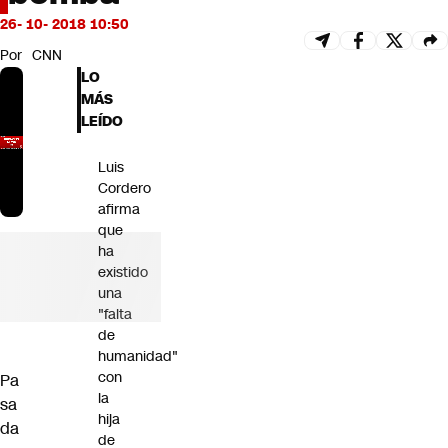
Futuro 360
26- 10- 2018 10:50
Opinión
Por
CNN
LO
MÁS
LEÍDO
Luis
Cordero
afirma
que
ha
existido
una
"falta
de
humanidad"
con
Pa
la
sa
hija
da
de