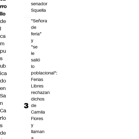
senador
rro
Squella
llo
de
"Señora
de
l
feria"
ca
y
m
"se
pu
le
s
salió
ub
lo
ica
poblacional":
Ferias
do
Libres
en
rechazan
Sa
dichos
n
de
Ca
Camila
rlo
Flores
s
y
llaman
de
a