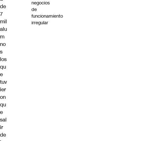
negocios
de
de
7
funcionamiento
mil
irregular
alu
m
no
s
los
qu
e
tuv
ier
on
qu
e
sal
ir
de