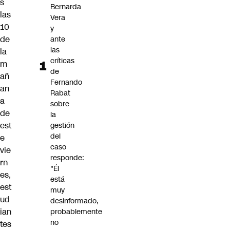
s
Bernarda
las
Vera
10
y
de
ante
las
la
críticas
m
de
añ
Fernando
an
Rabat
a
sobre
de
la
est
gestión
del
e
caso
vie
responde:
rn
"Él
es,
está
est
muy
ud
desinformado,
ian
probablemente
no
tes