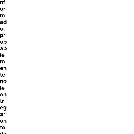
nf
or
m
ad
o,
pr
ob
ab
le
m
en
te
no
le
en
tr
eg
ar
on
to