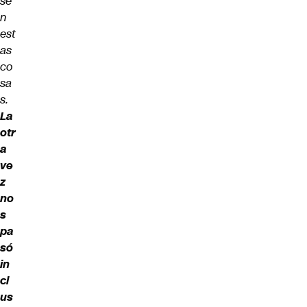
se
n
est
as
co
sa
s.
La
otr
a
ve
z
no
s
pa
só
in
cl
us