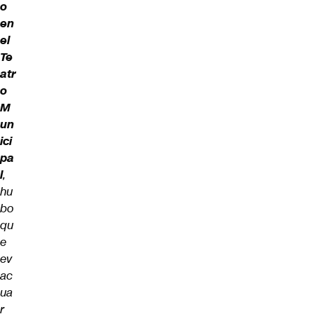
o
en
el
Te
atr
o
M
un
ici
pa
l
,
hu
bo
qu
e
ev
ac
ua
r