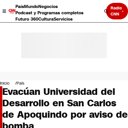
País
Mundo
Negocios
Radio
Podcast y Programas completos
CNN
Futuro 360
Cultura
Servicios
País
Mundo
Negocios
Inicio
País
Evacúan Universidad del
Deportes
Programas completos
Desarrollo en San Carlos
Cultura
Servicios
de Apoquindo por aviso de
Bits
CNN Data
bomba
CNN tiempo