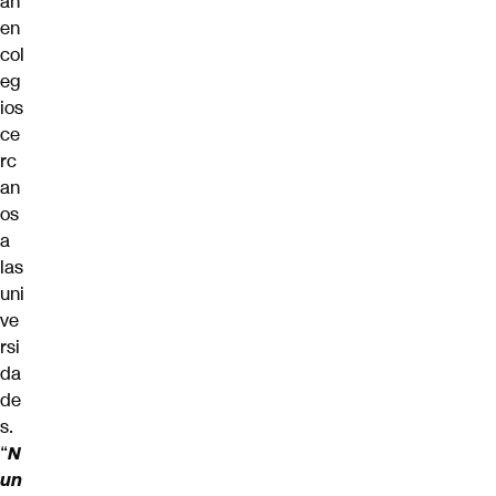
án
en
col
eg
ios
ce
rc
an
os
a
las
uni
ve
rsi
da
de
s.
“
N
un