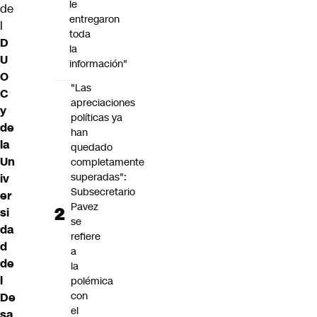
le
de
entregaron
l
toda
D
la
U
información"
O
"Las
C
apreciaciones
y
políticas ya
de
han
la
quedado
Un
completamente
superadas":
iv
Subsecretario
er
Pavez
si
se
da
refiere
d
a
de
la
l
polémica
con
De
el
sa