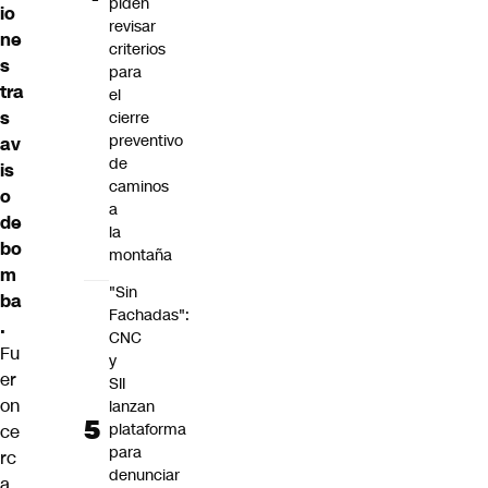
piden
io
revisar
ne
criterios
s
para
tra
el
s
cierre
preventivo
av
de
is
caminos
o
a
de
la
bo
montaña
m
"Sin
ba
Fachadas":
.
CNC
Fu
y
er
SII
on
lanzan
plataforma
ce
para
rc
denunciar
a