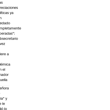
as
reciaciones
líticas ya
n
edado
mpletamente
peradas":
bsecretario
vez
fiere a
lémica
n el
nador
uella
eñora
e
ria" y
e le
lió lo