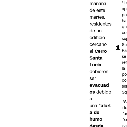
"L
mañana
ap
de este
po
martes,
ha
residentes
qu
de un
co
edificio
su
cercano
Su
Pa
al
Cerro
se
Santa
re
Lucía
la
debieron
po
ser
co
evacuad
se
os
debido
Sq
a
"S
una “
alert
d
a de
fe
humo
"s
desde
sa