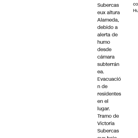
c
Subercas
H
eux altura
Alameda,
debido a
alerta de
humo
desde
cámara
subterrán
ea.
Evacuació
n de
residentes
en el
lugar.
Tramo de
Victoria
Subercas