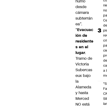
co
humo
ni
desde
n
cámara
pa
subterrán
Ce
ea”.
de
“
Evacuac
pi
ión de
re
cr
residente
pa
s en el
ci
lugar
.
pr
Tramo de
d
Victoria
c
Subercas
a 
eux bajo
m
la
"S
Alameda
Fa
y hasta
C
Merced
SII
la
NO está