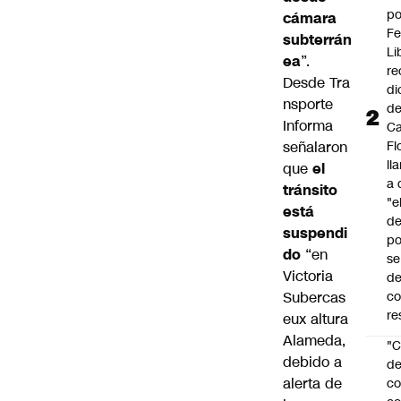
po
cámara
Fe
subterrán
Li
ea
”.
re
Desde Tra
di
nsporte
d
Informa
Ca
señalaron
Fl
ll
que
el
a 
tránsito
"e
está
d
suspendi
po
do
“en
se
Victoria
de
Subercas
c
re
eux altura
Alameda,
"C
debido a
d
alerta de
co