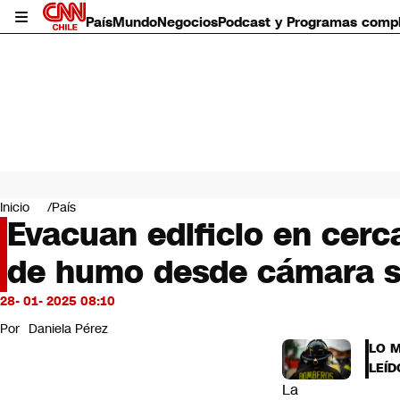
País
Mundo
Negocios
Podcast y Programas comp
País
Mundo
Inicio
País
Negocios
Evacuan edificio en cerc
Deportes
de humo desde cámara s
Programas completos
Cultura
Servicios
28- 01- 2025 08:10
Bits
Por
Daniela Pérez
CNN Data
LO 
CNN tiempo
LEÍD
Futuro 360
La
Opinión