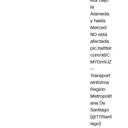
eux bajo
la
Alameda
y hasta
Merced
NO está
afectada
pic.twitter.
com/xBC
MYDmYJZ
—
Transport
eInforma
Región
Metropolit
ana De
Santiago
(@TTISant
iago)