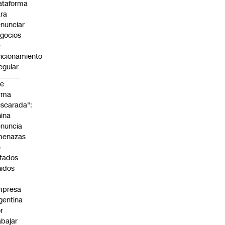
ataforma
ra
nunciar
gocios
e
ncionamiento
regular
De
rma
scarada":
ina
nuncia
menazas
e
tados
idos
mpresa
gentina
r
abajar