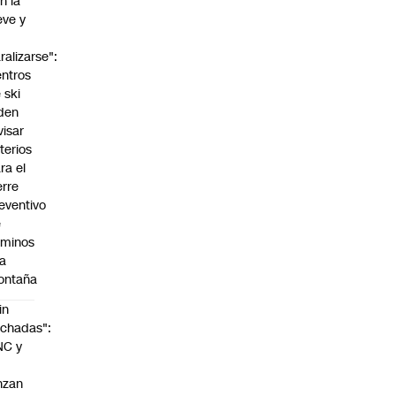
n la
eve y
o
ralizarse":
ntros
 ski
den
visar
iterios
ra el
erre
eventivo
e
aminos
la
ontaña
in
chadas":
NC y
nzan