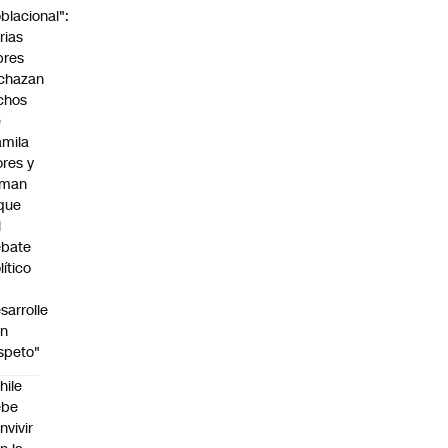
blacional":
rias
bres
chazan
chos
e
mila
ores y
aman
que
l
ebate
lítico
sarrolle
on
speto"
hile
ebe
nvivir