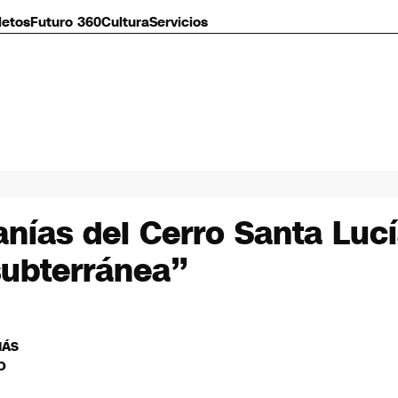
letos
Futuro 360
Cultura
Servicios
anías del Cerro Santa Lucí
ubterránea”
MÁS
O