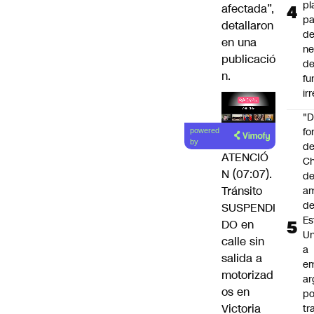
pl
afectada”,
pa
detallaron
de
en una
ne
publicació
d
n.
fu
ir
"
Lea el
fo
powered
artículo
by
de
ATENCIÓ
Ch
N (07:07).
de
Tránsito
a
d
SUSPENDI
Es
DO en
Un
calle sin
a
salida a
e
motorizad
ar
os en
po
Victoria
tr