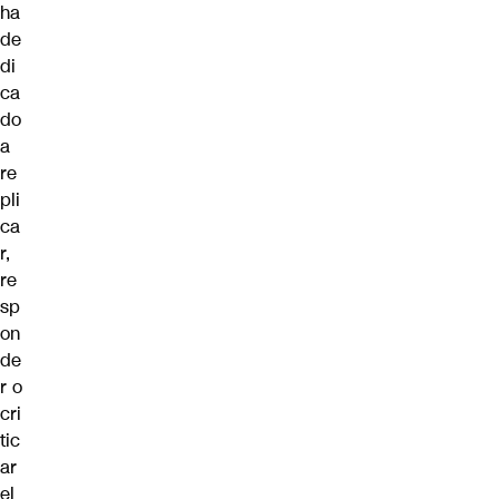
ha
de
di
ca
do
a
re
pli
ca
r,
re
sp
on
de
r o
cri
tic
ar
el