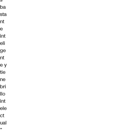
ba
sta
nt
e
int
eli
ge
nt
e y
tie
ne
bri
llo
int
ele
ct
ual
”