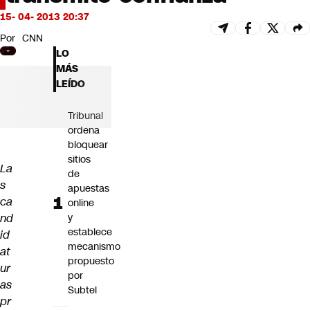
Futuro 360
15- 04- 2013 20:37
Opinión
Por
CNN
LO
MÁS
LEÍDO
Tribunal
ordena
bloquear
sitios
La
de
s
apuestas
ca
online
nd
y
establece
id
mecanismo
at
propuesto
ur
por
as
Subtel
pr