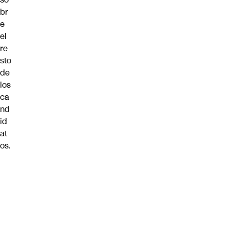
br
e
el
re
sto
de
los
ca
nd
id
at
os.