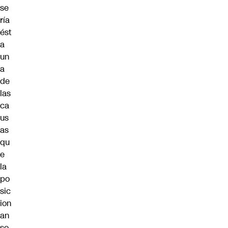
se
ría
ést
a
un
a
de
las
ca
us
as
qu
e
la
po
sic
ion
an
so