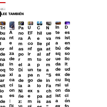
LEE TAMBIÉN
D
In
U
Tri
Pa
C
N
A
es
te
EF
bu
no
hil
ue
nt
ist
ns
A
na
ra
e
va
e
en
a
co
l
m
lle
pl
al
de
bú
nf
or
as
ga
at
za
so
sq
ir
de
po
al
af
de
lic
ue
m
na
r
to
or
in
it
da
a
bl
el
p
m
to
ud
de
un
oq
Dí
te
a
xi
de
ex
pa
ue
a
n
“S
ca
liq
cu
go
ar
de
de
in
ci
ui
rsi
a
sit
la
lo
Fa
on
da
on
ex
io
Ni
s
ch
es
ci
ist
e
s
ñe
pa
ad
:
ón
a
m
de
z:
ís
as
Di
fo
ex
pl
ap
Vi
es
”