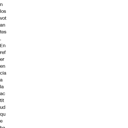
n
los
vot
an
tes
.
En
ref
er
en
cia
a
la
ac
tit
ud
qu
e
ha