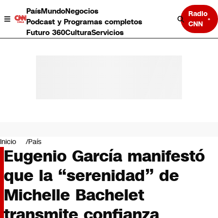
País
Mundo
Negocios
Radio
Podcast y Programas completos
CNN
Futuro 360
Cultura
Servicios
País
Mundo
Negocios
Inicio
País
Eugenio García manifestó
Deportes
Programas completos
que la “serenidad” de
Cultura
Servicios
Michelle Bachelet
Bits
CNN Data
transmite confianza
CNN tiempo