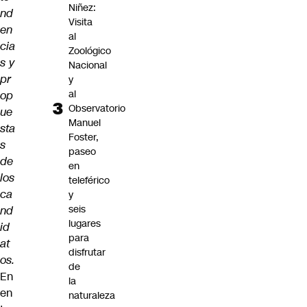
Niñez:
nd
Visita
en
al
cia
Zoológico
s y
Nacional
pr
y
al
op
Observatorio
ue
Manuel
sta
Foster,
s
paseo
de
en
los
teleférico
ca
y
seis
nd
lugares
id
para
at
disfrutar
os.
de
En
la
en
naturaleza