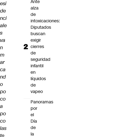
Ante
esi
alza
de
de
nci
intoxicaciones:
ale
Diputados
s
buscan
va
exigir
cierres
n
de
m
seguridad
ar
infantil
ca
en
nd
líquidos
o
de
po
vapeo
co
Panoramas
a
por
po
el
co
Día
de
las
la
te