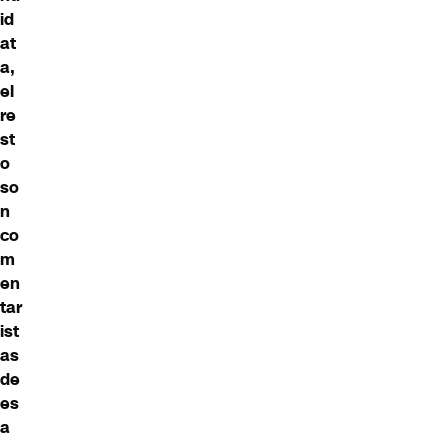
id
at
a,
el
re
st
o
so
n
co
m
en
tar
ist
as
de
es
a