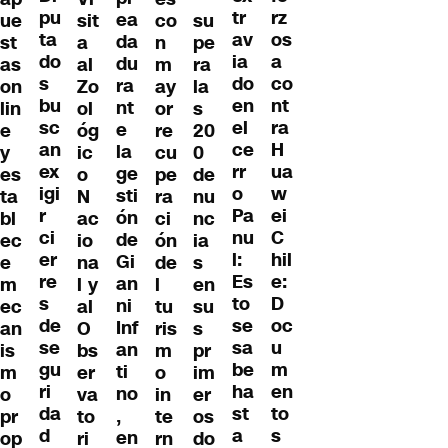
pu
rz
tr
ea
ue
sit
co
su
ta
os
av
da
st
a
n
pe
do
a
ia
du
as
al
m
ra
s
co
do
ra
on
Zo
ay
la
bu
nt
en
nt
lin
ol
or
s
sc
ra
el
e
e
óg
re
20
an
H
ce
la
y
ic
cu
0
ex
ua
rr
ge
es
o
pe
de
igi
w
o
sti
ta
N
ra
nu
r
ei
Pa
ón
bl
ac
ci
nc
ci
C
nu
de
ec
io
ón
ia
er
hil
l:
Gi
e
na
de
s
re
e:
Es
an
m
l y
l
en
s
D
to
ni
ec
al
tu
su
de
oc
se
Inf
an
O
ris
s
se
u
sa
an
is
bs
m
pr
gu
m
be
ti
m
er
o
im
ri
en
ha
no
o
va
in
er
da
to
st
,
pr
to
te
os
d
s
a
en
op
ri
rn
do