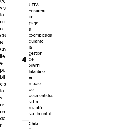
tre
UEFA
vis
confirma
ta
un
co
pago
n
a
CN
exempleada
durante
N
la
Ch
gestión
ile
de
el
Gianni
pu
Infantino,
bli
en
cis
medio
de
ta
desmentidos
y
sobre
cr
relación
ea
sentimental
do
Chile
r