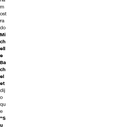
m
ost
ra
do
Mi
ch
ell
e
Ba
ch
el
et
dij
o
qu
e
“S
u