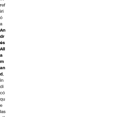
ref
iri
ó
a
An
dr
és
All
a
m
an
d
,
in
di
có
qu
e
las