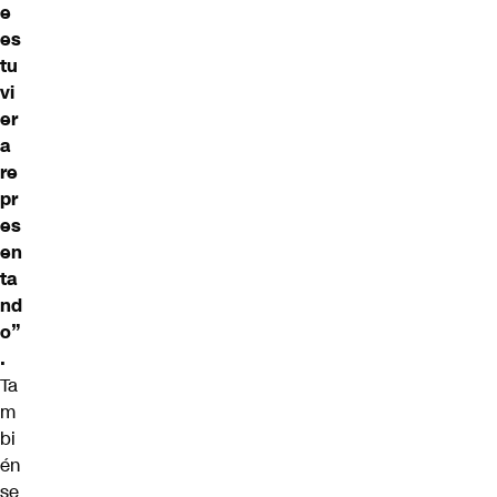
e
es
tu
vi
er
a
re
pr
es
en
ta
nd
o”
.
Ta
m
bi
én
se