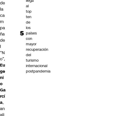
llega
de
al
la
top
ca
ten
m
de
pa
los
países
ña
con
de
mayor
l
recuperación
“N
del
o”,
turismo
Eu
internacional
ge
postpandemia
ni
o
Ga
rcí
a
,
an
ali