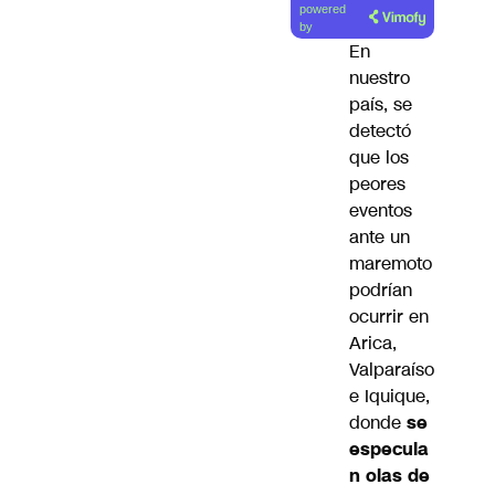
powered
artículo
by
En
nuestro
país, se
detectó
que los
peores
eventos
ante un
maremoto
podrían
ocurrir en
Arica,
Valparaíso
e Iquique,
donde
se
especula
n olas de