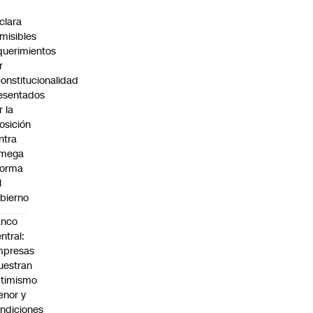
C
clara
misibles
querimientos
r
constitucionalidad
esentados
r la
osición
ntra
 mega
forma
l
bierno
anco
ntral:
mpresas
estran
timismo
nor y
ndiciones