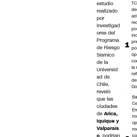
estudio
T
de
realizado
ad
por
re
investigad
po
ores del
in
Programa
pr
de Riesgo
po
Sísmico
op
co
de la
la
Universid
re
ad de
de
Chile,
Go
reveló
B
que las
Ce
ciudades
E
de
Arica,
mu
Iquique y
op
Valparaís
me
o
, podrían
co