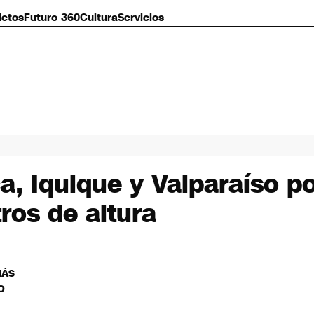
letos
Futuro 360
Cultura
Servicios
a, Iquique y Valparaíso p
ros de altura
MÁS
O