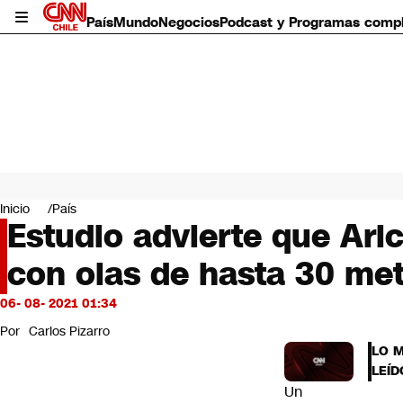
País
Mundo
Negocios
Podcast y Programas comp
País
Mundo
Inicio
País
Negocios
Estudio advierte que Aric
Deportes
con olas de hasta 30 met
Programas completos
Cultura
Servicios
06- 08- 2021 01:34
Bits
Por
Carlos Pizarro
CNN Data
LO 
CNN tiempo
LEÍD
Futuro 360
Un
Opinión