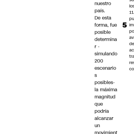
nuestro
lo
país.
11
De esta
pu
forma, fue
im
po
posible
a
determina
d
r -
ac
simulando
tr
200
re
escenario
co
s
posibles-
la máxima
magnitud
que
podría
alcanzar
un
movimient