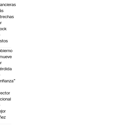
nancieras
ás
trechas
r
hock
e
stos
bierno
emueve
r
érdida
e
nfianza”
rector
cional
e
jor
ñez
a