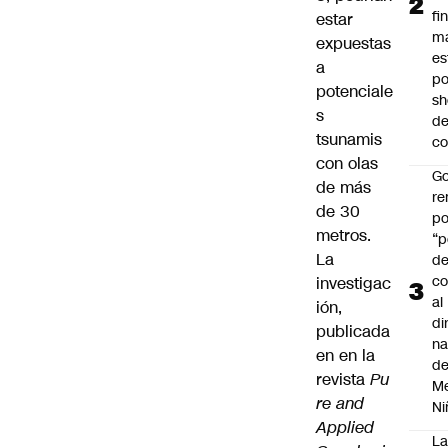
fi
estar
m
expuestas
es
a
po
potenciale
s
s
d
tsunamis
co
con olas
Go
de más
r
de 30
po
metros.
“p
La
d
co
investigac
al
ión,
di
publicada
na
en en la
d
revista
Pu
Me
re and
Ni
Applied
L