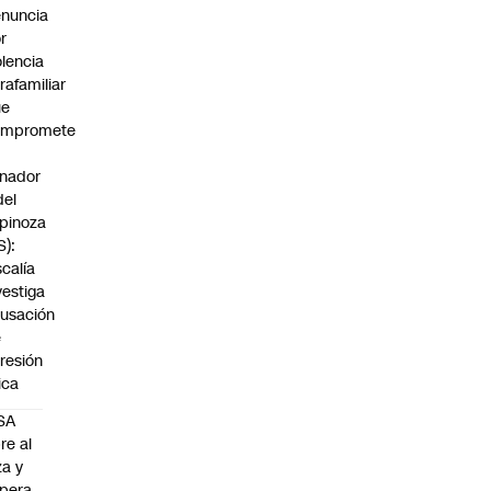
nuncia
r
olencia
trafamiliar
ue
ompromete
nador
del
pinoza
S):
scalía
vestiga
usación
e
resión
sica
SA
re al
za y
pera