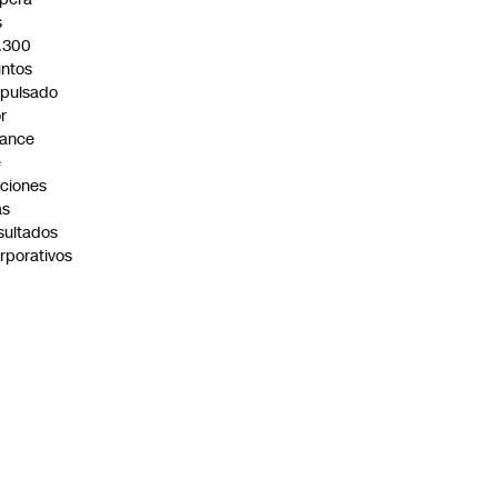
s
.300
ntos
pulsado
r
vance
e
ciones
as
sultados
rporativos