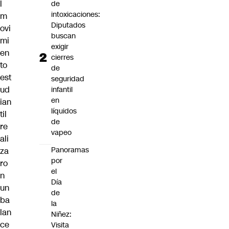
l
de
intoxicaciones:
m
Diputados
ovi
buscan
mi
exigir
en
cierres
to
de
est
seguridad
ud
infantil
en
ian
líquidos
til
de
re
vapeo
ali
Panoramas
za
por
ro
el
n
Día
un
de
ba
la
lan
Niñez:
ce
Visita