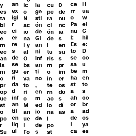
an
H
ce
la
y
ic
cu
0
ex
ua
rr
ge
es
o
pe
de
igi
w
o
sti
ta
N
ra
nu
r
ei
Pa
ón
bl
ac
ci
nc
ci
C
nu
de
ec
io
ón
ia
er
hil
l:
Gi
e
na
de
s
re
e:
Es
an
m
l y
l
en
s
D
to
ni
ec
al
tu
su
de
oc
se
Inf
an
O
ris
s
se
u
sa
an
is
bs
m
pr
gu
m
be
ti
m
er
o
im
ri
en
ha
no
o
va
in
er
da
to
st
,
pr
to
te
os
d
s
a
en
op
ri
rn
do
inf
co
ah
m
ue
o
ac
s
an
br
or
ed
st
M
io
dí
til
ad
a
io
o
an
na
as
en
os
de
de
po
ue
l
líq
ya
l
de
r
l
po
ui
es
ca
s
Su
Fo
st