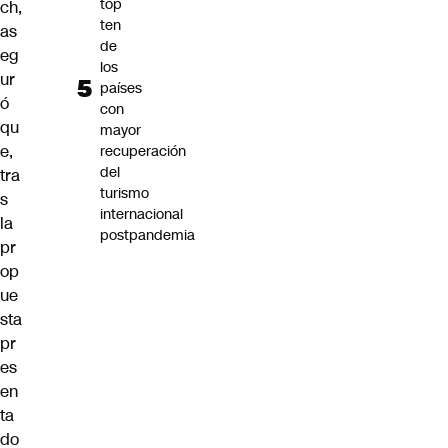
top
ch,
ten
as
de
eg
los
ur
países
ó
con
qu
mayor
e,
recuperación
del
tra
turismo
s
internacional
la
postpandemia
pr
op
ue
sta
pr
es
en
ta
do