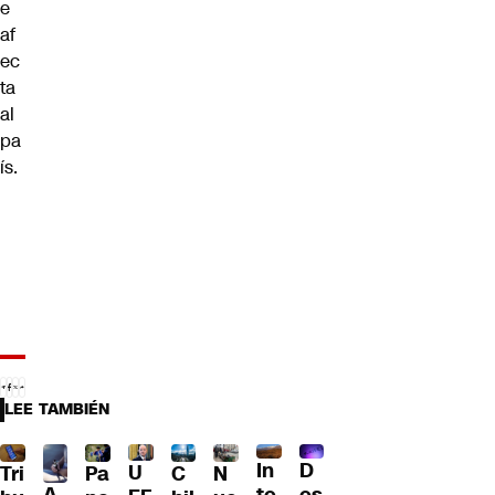
e
af
ec
ta
al
pa
ís.
LEE TAMBIÉN
D
In
U
Tri
Pa
C
N
A