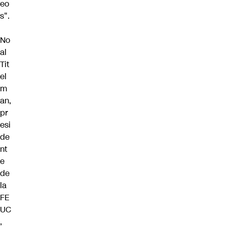
eo
s".
No
al
Tit
el
m
an,
pr
esi
de
nt
e
de
la
FE
UC
,