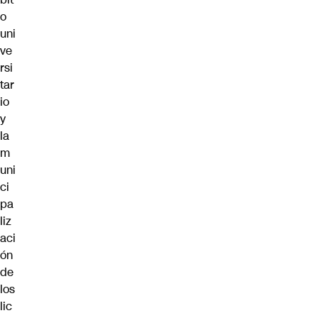
o
uni
ve
rsi
tar
io
y
la
m
uni
ci
pa
liz
aci
ón
de
los
lic