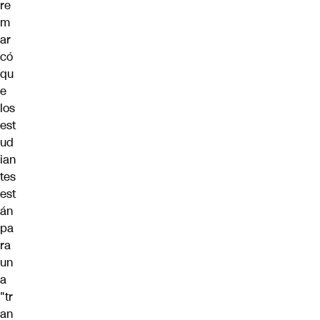
re
m
ar
có
qu
e
los
est
ud
ian
tes
est
án
pa
ra
un
a
"tr
an