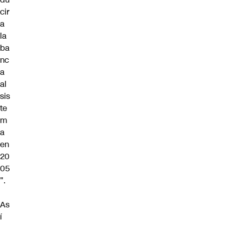
cir
a
la
ba
nc
a
al
sis
te
m
a
en
20
05
".
As
í