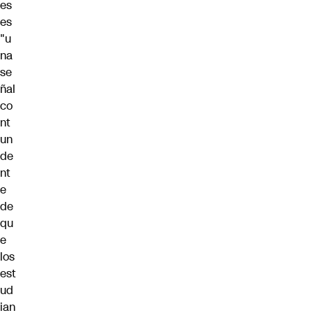
es
es
"u
na
se
ñal
co
nt
un
de
nt
e
de
qu
e
los
est
ud
ian