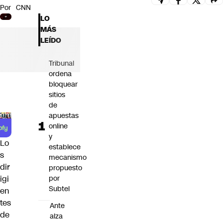
Por
CNN
Futuro 360
LO
Opinión
MÁS
LEÍDO
Tribunal
ordena
bloquear
sitios
de
apuestas
online
y
Lo
establece
s
mecanismo
dir
propuesto
por
igi
Subtel
en
tes
Ante
de
alza