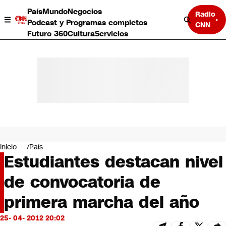
País
Mundo
Negocios
Radio
Podcast y Programas completos
CNN
Futuro 360
Cultura
Servicios
País
Mundo
Negocios
Inicio
País
Estudiantes destacan nivel
Deportes
Programas completos
de convocatoria de
Cultura
Servicios
primera marcha del año
Bits
CNN Data
25- 04- 2012 20:02
CNN tiempo