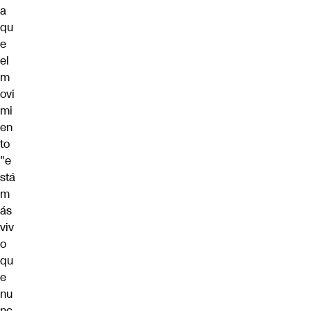
a
qu
e
el
m
ovi
mi
en
to
"e
stá
m
ás
viv
o
qu
e
nu
nc