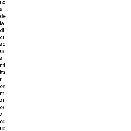
nci
a
de
la
di
ct
ad
ur
a
mil
ita
r
en
m
at
eri
a
ed
uc