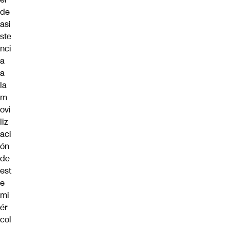
de
asi
ste
nci
a
a
la
m
ovi
liz
aci
ón
de
est
e
mi
ér
col