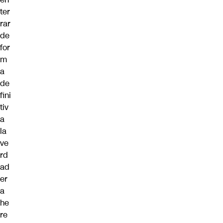
ter
rar
de
for
m
a
de
fini
tiv
a
la
ve
rd
ad
er
a
he
re