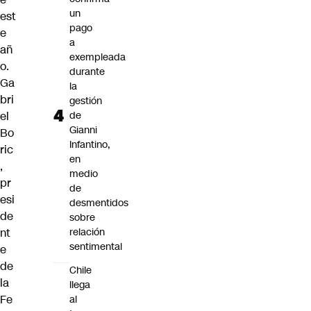
un
est
pago
e
a
añ
exempleada
o.
durante
Ga
la
bri
gestión
de
el
Gianni
Bo
Infantino,
ric
en
,
medio
pr
de
esi
desmentidos
de
sobre
relación
nt
sentimental
e
de
Chile
la
llega
Fe
al