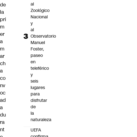
al
de
Zoológico
la
Nacional
pri
y
m
al
er
Observatorio
a
Manuel
m
Foster,
paseo
ar
en
ch
teleférico
a
y
co
seis
nv
lugares
oc
para
ad
disfrutar
de
a
la
du
naturaleza
ra
nt
UEFA
confirma
e