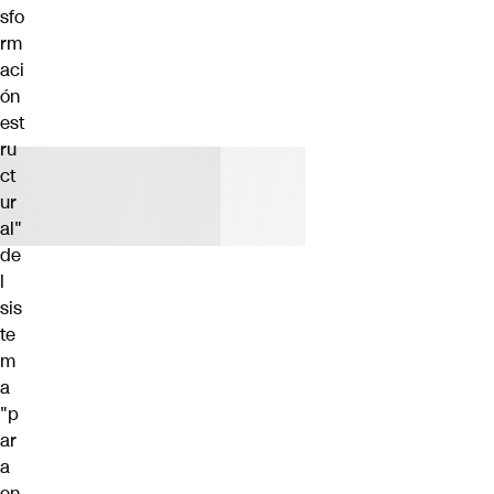
sfo
rm
aci
ón
est
ru
ct
ur
al"
de
l
sis
te
m
a
"p
ar
a
en