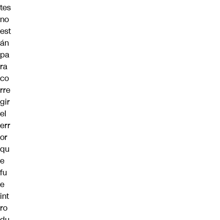
tes
no
est
án
pa
ra
co
rre
gir
el
err
or
qu
e
fu
e
int
ro
du