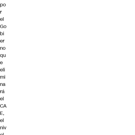
po
r
el
Go
bi
er
no
qu
e
eli
mi
na
rá
el
CA
E,
el
niv
el