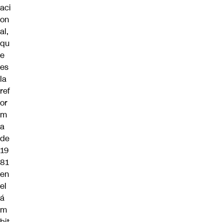
aci
on
al,
qu
e
es
la
ref
or
m
a
de
19
81
en
el
á
m
bit