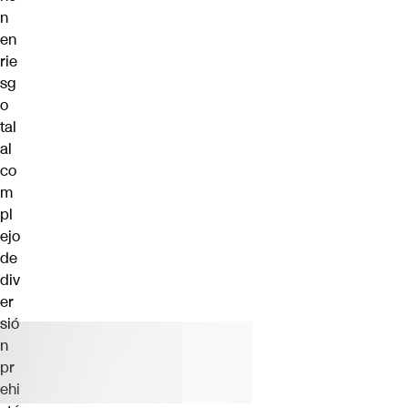
n
en
rie
sg
o
tal
al
co
m
pl
ejo
de
div
er
sió
n
pr
ehi