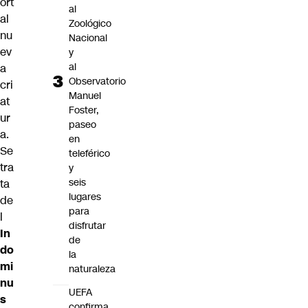
ort
al
al
Zoológico
nu
Nacional
ev
y
al
a
Observatorio
cri
Manuel
at
Foster,
ur
paseo
a.
en
Se
teleférico
tra
y
seis
ta
lugares
de
para
l
disfrutar
In
de
do
la
mi
naturaleza
nu
UEFA
s
confirma