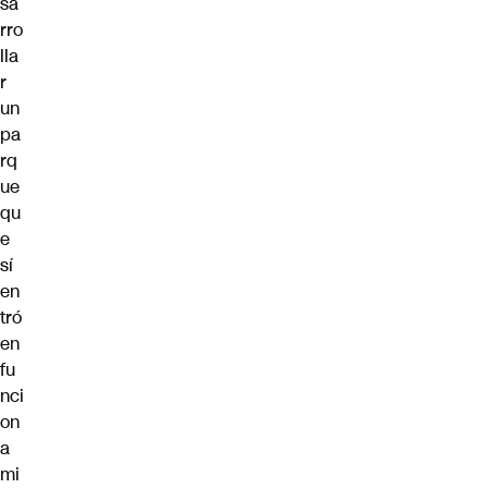
sa
rro
lla
r
un
pa
rq
ue
qu
e
sí
en
tró
en
fu
nci
on
a
mi