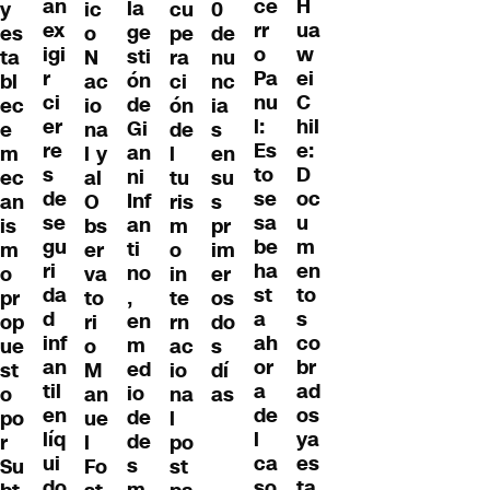
an
H
ce
la
y
ic
cu
0
ex
ua
rr
ge
es
o
pe
de
igi
w
o
sti
ta
N
ra
nu
r
ei
Pa
ón
bl
ac
ci
nc
ci
C
nu
de
ec
io
ón
ia
er
hil
l:
Gi
e
na
de
s
re
e:
Es
an
m
l y
l
en
s
D
to
ni
ec
al
tu
su
de
oc
se
Inf
an
O
ris
s
se
u
sa
an
is
bs
m
pr
gu
m
be
ti
m
er
o
im
ri
en
ha
no
o
va
in
er
da
to
st
,
pr
to
te
os
d
s
a
en
op
ri
rn
do
inf
co
ah
m
ue
o
ac
s
an
br
or
ed
st
M
io
dí
til
ad
a
io
o
an
na
as
en
os
de
de
po
ue
l
líq
ya
l
de
r
l
po
ui
es
ca
s
Su
Fo
st
do
ta
so
m