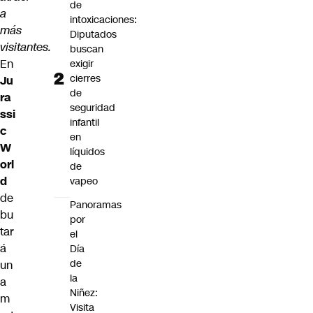
de
a
intoxicaciones:
más
Diputados
visitantes.
buscan
En
exigir
cierres
Ju
de
ra
seguridad
ssi
infantil
c
en
W
líquidos
orl
de
d
vapeo
de
Panoramas
bu
por
tar
el
á
Día
de
un
la
a
Niñez:
m
Visita