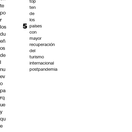
top
te
ten
po
de
r
los
países
los
con
du
mayor
eñ
recuperación
os
del
de
turismo
l
internacional
nu
postpandemia
ev
o
pa
rq
ue
y
qu
e