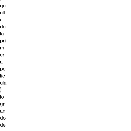
qu
ell
a
de
la
pri
m
er
a
pe
líc
ula
),
lo
gr
an
do
de