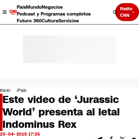
País
Mundo
Negocios
Radio
Podcast y Programas completos
CNN
Futuro 360
Cultura
Servicios
País
Mundo
Negocios
Inicio
País
Este video de ‘Jurassic
Deportes
Programas completos
World’ presenta al letal
Cultura
Servicios
Indominus Rex
Bits
CNN Data
23- 04- 2015 17:35
CNN tiempo