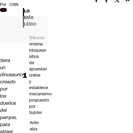
Por
CNN
Futuro 360
LO
Opinión
MÁS
LEÍDO
Tribunal
ordena
bloquear
sitios
Será
de
un
apuestas
dinosaurio
online
creado
y
establece
por
mecanismo
los
propuesto
dueños
por
del
Subtel
parque,
Ante
para
alza
atraer