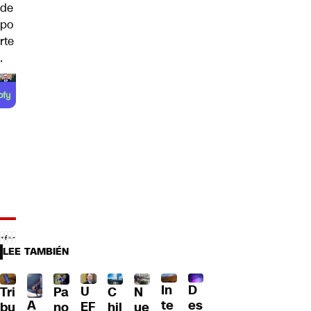
de
po
rte
.
LEE TAMBIÉN
D
In
U
Tri
Pa
C
N
A
es
te
EF
bu
no
hil
ue