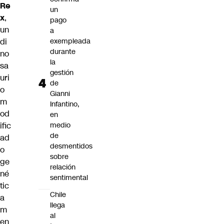
Re
un
x
,
pago
un
a
di
exempleada
durante
no
la
sa
gestión
uri
de
o
Gianni
m
Infantino,
od
en
ific
medio
de
ad
desmentidos
o
sobre
ge
relación
né
sentimental
tic
Chile
a
llega
m
al
en