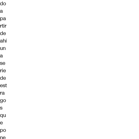
do
a
pa
rtir
de
ahí
un
a
se
rie
de
est
ra
go
s
qu
e
po
ne