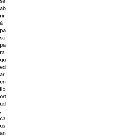
se
ab
rir
á
pa
so
pa
ra
qu
ed
ar
en
lib
ert
ad
,
ca
us
an