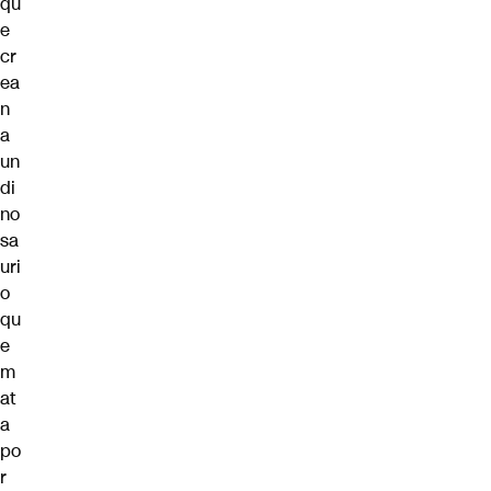
qu
e
cr
ea
n
a
un
di
no
sa
uri
o
qu
e
m
at
a
po
r