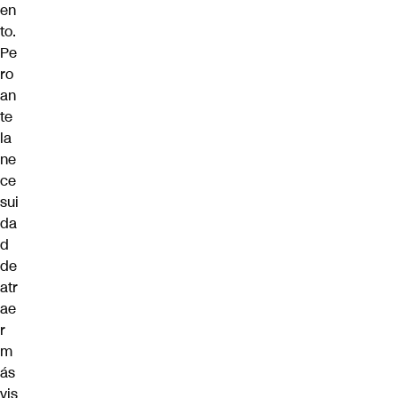
en
to.
Pe
ro
an
te
la
ne
ce
sui
da
d
de
atr
ae
r
m
ás
vis