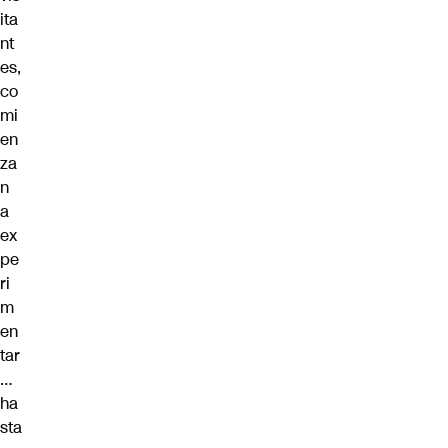
ita
nt
es,
co
mi
en
za
n
a
ex
pe
ri
m
en
tar
…
ha
sta