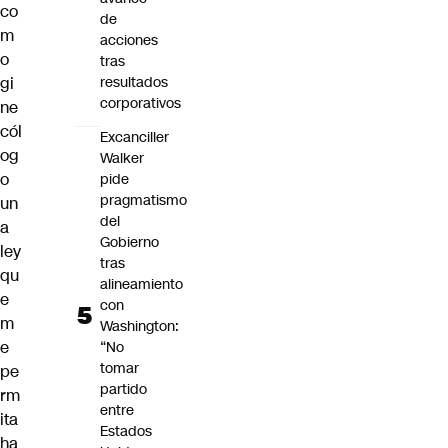
co
de
m
acciones
o
tras
gi
resultados
corporativos
ne
cól
Excanciller
og
Walker
o
pide
pragmatismo
un
del
a
Gobierno
ley
tras
qu
alineamiento
e
con
m
Washington:
e
“No
tomar
pe
partido
rm
entre
ita
Estados
ha