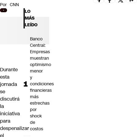
Por
CNN
Futuro 360
LO
Opinión
MÁS
LEÍDO
Banco
Central:
Empresas
muestran
optimismo
Durante
menor
esta
y
jornada
condiciones
financieras
se
más
discutirá
estrechas
la
por
iniciativa
shock
para
de
despenalizar
costos
el