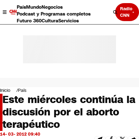
País
Mundo
Negocios
Radio
Podcast y Programas completos
CNN
Futuro 360
Cultura
Servicios
País
Mundo
Negocios
Inicio
País
Este miércoles continúa la
Deportes
Programas completos
discusión por el aborto
Cultura
Servicios
terapéutico
Bits
CNN Data
14- 03- 2012 09:40
CNN tiempo