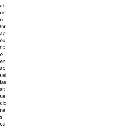
ab
ort
o
ter
ap
éu
tic
o
en
aq
uel
las
sit
ua
cio
ne
s
cu