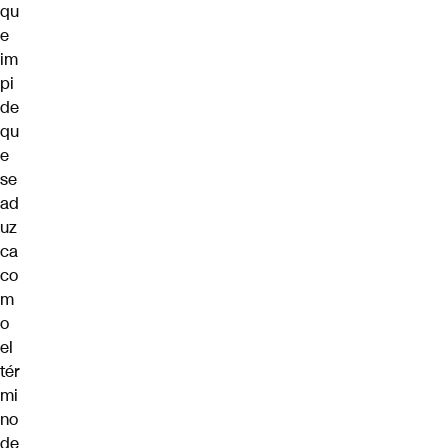
qu
e
im
pi
de
qu
e
se
ad
uz
ca
co
m
o
el
tér
mi
no
de