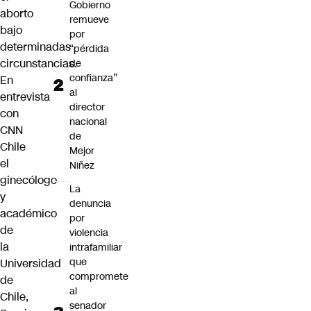
Gobierno
aborto
remueve
bajo
por
determinadas
“pérdida
circunstancias.
de
confianza”
En
al
entrevista
director
con
nacional
CNN
de
Chile
Mejor
el
Niñez
ginecólogo
La
y
denuncia
académico
por
de
violencia
la
intrafamiliar
que
Universidad
compromete
de
al
Chile,
senador