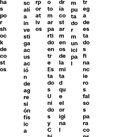
ha
rp
o
dr
tr
sc
m
s
or
to
ía
eg
alí
pu
po
at
m
co
a
a
ta
r
iv
ar
st
de
in
do
sh
os
pa
ar
es
ve
r
oc
rti
m
ta
sti
m
k
do
en
do
ga
un
de
en
os
s
ac
ici
co
tr
de
fi
us
pa
st
e
la
na
ac
l
os
Es
mi
nc
ió
ta
ta
ie
n
do
d
ro
de
s
qu
s
ag
U
e
fal
re
ni
el
so
si
do
or
s
ón
s
igi
pa
fís
y
na
ra
ic
C
l
co
a
hi
ns