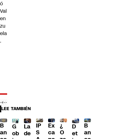
ó
Val
en
zu
ela
.
LEE TAMBIÉN
B
IP
Ex
¿
B
G
La
D
an
S
ca
O
an
ob
de
et