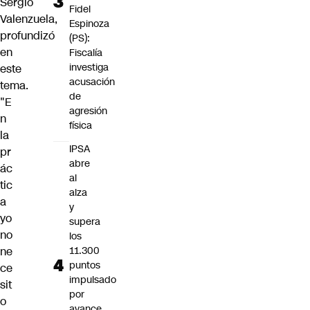
Sergio
Fidel
Valenzuela,
Espinoza
profundizó
(PS):
en
Fiscalía
investiga
este
acusación
tema.
de
"E
agresión
n
física
la
IPSA
pr
abre
ác
al
tic
alza
a
y
yo
supera
no
los
ne
11.300
puntos
ce
impulsado
sit
por
o
avance