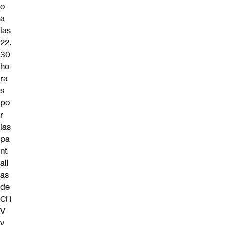
o
a
las
22.
30
ho
ra
s
po
r
las
pa
nt
all
as
de
CH
V
y