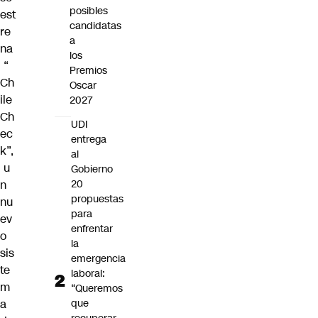
posibles
est
candidatas
re
a
na
los
“
Premios
Ch
Oscar
ile
2027
Ch
UDI
ec
entrega
k”,
al
u
Gobierno
n
20
propuestas
nu
para
ev
enfrentar
o
la
sis
emergencia
te
laboral:
m
“Queremos
a
que