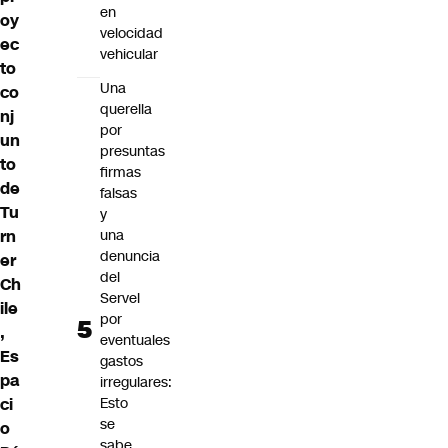
en
oy
velocidad
ec
vehicular
to
Una
co
querella
nj
por
un
presuntas
to
firmas
de
falsas
Tu
y
rn
una
denuncia
er
del
Ch
Servel
ile
por
,
eventuales
Es
gastos
pa
irregulares:
ci
Esto
se
o
sabe