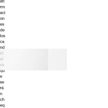
afi
rm
aci
on
es
de
los
ca
nd
id
at
os
qu
e
se
rá
n
ch
eq