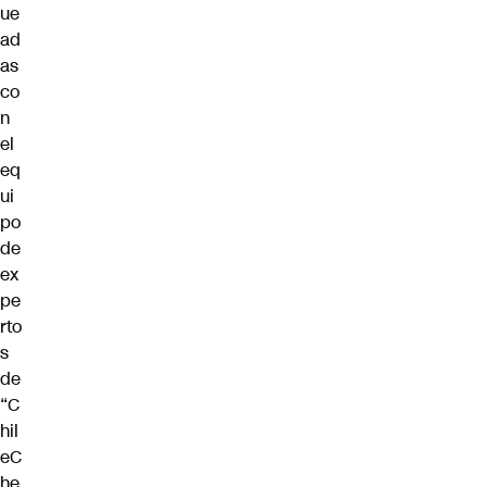
ue
ad
as
co
n
el
eq
ui
po
de
ex
pe
rto
s
de
“C
hil
eC
he