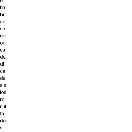
e
ha
br
án
se
cci
on
es
de
di
ca
da
s a
los
re
sul
ta
do
s