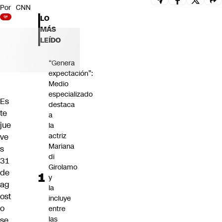
Por
CNN
Futuro 360
LO
Opinión
MÁS
LEÍDO
“Genera
expectación”:
Medio
especializado
Es
destaca
te
a
jue
la
actriz
ve
Mariana
s
di
31
Girolamo
de
y
ag
la
ost
incluye
o
entre
las
se