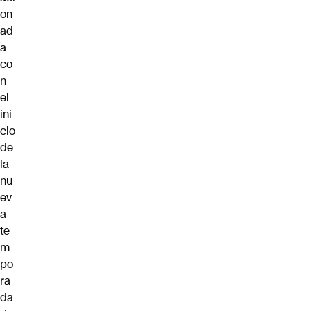
on
ad
a
co
n
el
ini
cio
de
la
nu
ev
a
te
m
po
ra
da