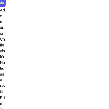
Ad
e
m
ás
en
Ch
ile
vis
ión
No
tici
as
y
CN
N
Pri
m