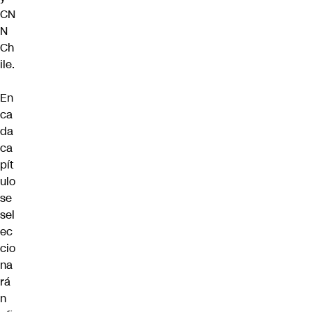
CN
N
Ch
ile.
En
ca
da
ca
pít
ulo
se
sel
ec
cio
na
rá
n