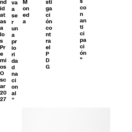
s
nd
M
sti
va
co
id
on
ga
a
n
at
ed
ci
se
an
as
a
ón
r
ti
a
co
un
ci
lo
nt
a
pa
s
ra
pr
ci
Pr
el
io
ón
e
P
ri
"
mi
D
da
os
G
d
O
na
sc
ci
ar
on
20
al
27
”