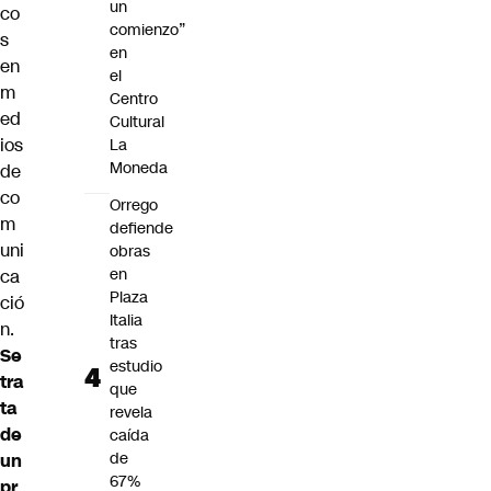
un
co
comienzo”
s
en
en
el
m
Centro
ed
Cultural
ios
La
Moneda
de
co
Orrego
m
defiende
uni
obras
en
ca
Plaza
ció
Italia
n.
tras
Se
estudio
tra
que
ta
revela
de
caída
de
un
67%
pr