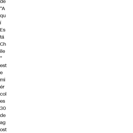
de
“A
qu
í
Es
tá
Ch
ile
”
est
e
mi
ér
col
es
30
de
ag
ost