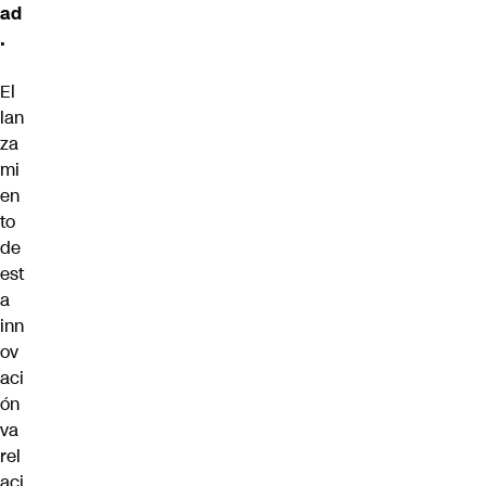
ad
.
El
lan
za
mi
en
to
de
est
a
inn
ov
aci
ón
va
rel
aci