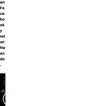
en
Fa
ce
bo
ok
y
ret
wi
tte
an
do
.