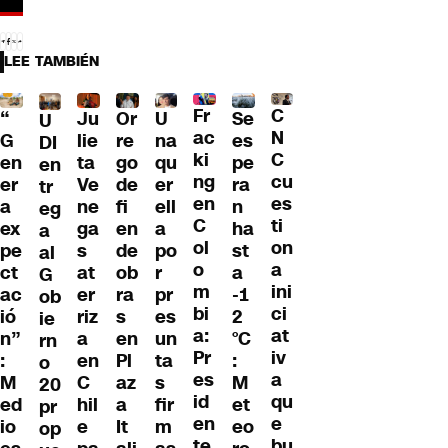
LEE TAMBIÉN
Fr
C
“
Ju
Or
U
Se
U
ac
N
G
lie
re
na
es
DI
ki
C
en
ta
go
qu
pe
en
ng
cu
er
Ve
de
er
ra
tr
en
es
a
ne
fi
ell
n
eg
C
ti
ex
ga
en
a
ha
a
ol
on
pe
s
de
po
st
al
o
a
ct
at
ob
r
a
G
m
ini
ac
er
ra
pr
-1
ob
bi
ci
ió
riz
s
es
2
ie
a:
at
n”
a
en
un
°C
rn
Pr
iv
:
en
Pl
ta
:
o
es
a
M
C
az
s
M
20
id
qu
ed
hil
a
fir
et
pr
en
e
io
e
It
m
eo
op
te
bu