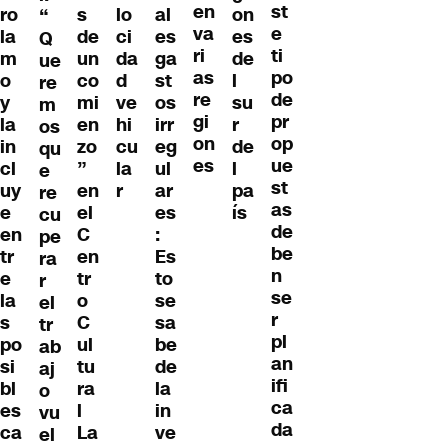
en
st
ro
s
lo
al
on
“
va
e
la
de
ci
es
es
Q
ri
ti
m
un
da
ga
de
ue
as
po
o
co
d
st
l
re
re
de
y
mi
ve
os
su
m
gi
pr
la
en
hi
irr
r
os
on
op
in
zo
cu
eg
de
qu
es
ue
cl
”
la
ul
l
e
st
uy
en
r
ar
pa
re
as
e
el
es
ís
cu
de
en
C
:
pe
be
tr
en
Es
ra
n
e
tr
to
r
se
la
o
se
el
r
s
C
sa
tr
pl
po
ul
be
ab
an
si
tu
de
aj
ifi
bl
ra
la
o
ca
es
l
in
vu
da
ca
La
ve
el