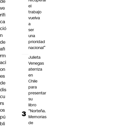
recuperar
de
el
ve
trabajo
rifi
vuelva
ca
a
ció
ser
n
una
de
prioridad
nacional”
afi
rm
Julieta
aci
Venegas
on
aterriza
en
es
Chile
de
para
dis
presentar
cu
su
rs
libro
os
“Norteña.
pú
Memorias
de
bli