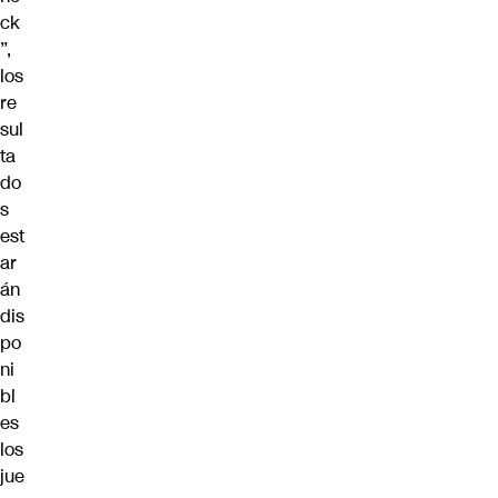
ck
”,
los
re
sul
ta
do
s
est
ar
án
dis
po
ni
bl
es
los
jue