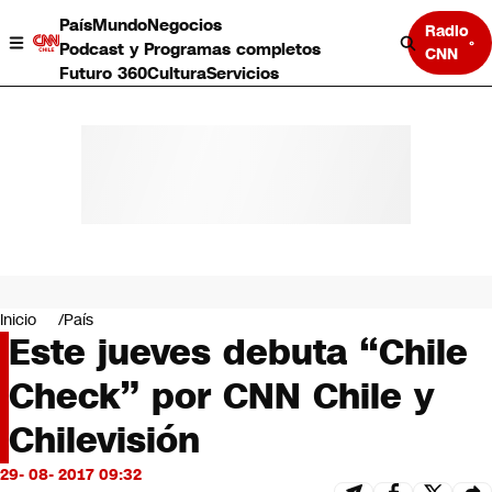
País
Mundo
Negocios
Radio
Podcast y Programas completos
CNN
Futuro 360
Cultura
Servicios
País
Mundo
Negocios
Inicio
País
Este jueves debuta “Chile
Deportes
Programas completos
Check” por CNN Chile y
Cultura
Servicios
Chilevisión
Bits
CNN Data
29- 08- 2017 09:32
CNN tiempo