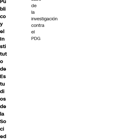
Pú
de
bli
la
co
investigación
y
contra
el
el
In
PDG
sti
tut
o
de
Es
tu
di
os
de
la
So
ci
ed