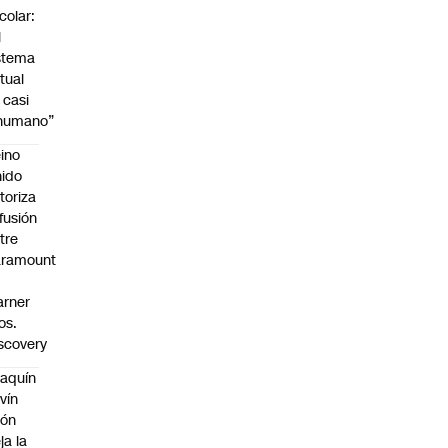
colar:
l
stema
tual
 casi
nhumano”
ino
ido
toriza
 fusión
tre
aramount
rner
os.
scovery
aquín
vín
eón
ja la