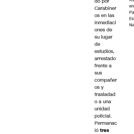
do por
en
Carabiner
P
os en las
Es
inmediaci
Na
ones de
su lugar
de
estudios,
arrestado
frente a
sus
compañer
os y
trasladad
o a una
unidad
policial.
Permanac
ió
tres