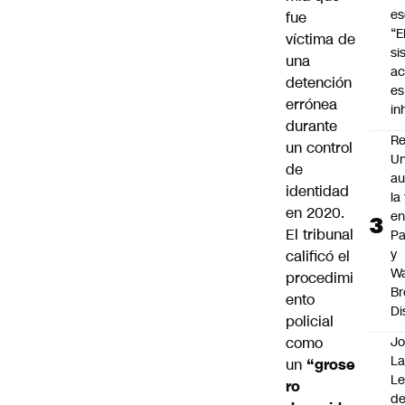
es
fue
“E
víctima de
si
una
ac
detención
es
errónea
i
durante
Re
un control
Un
de
au
identidad
la
en 2020.
en
El tribunal
P
y
calificó el
Wa
procedimi
Br
ento
Di
policial
como
Jo
La
un
“grose
L
ro
de