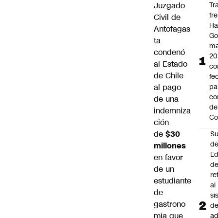
Juzgado
Tr
fr
Civil de
Ha
Antofagas
Go
ta
ma
condenó
20
al Estado
c
de Chile
fe
al pago
pa
co
de una
de
indemniza
Co
ción
de
$30
Su
d
millones
Ed
en favor
de
de un
re
estudiante
al
de
si
gastrono
d
mía que
ad