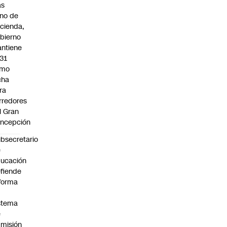
as
eno de
cienda,
bierno
ntiene
31
omo
cha
ra
rredores
l Gran
ncepción
bsecretario
e
ucación
fiende
forma
stema
e
misión