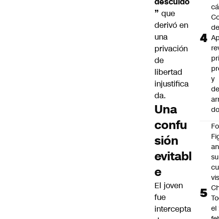
descuido
cá
”
que
Co
derivó en
d
una
Ap
privación
re
pr
de
pr
libertad
y
injustifica
de
da.
ar
Una
do
confu
F
Fi
sión
an
evitabl
su
cu
e
vi
El joven
Ch
fue
To
intercepta
el
fe