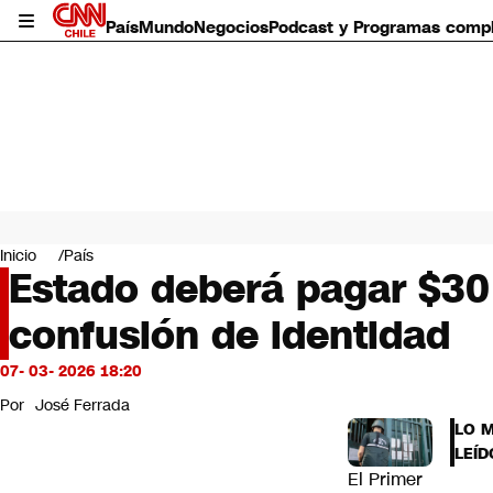
País
Mundo
Negocios
Podcast y Programas comp
País
Mundo
Inicio
País
Negocios
Estado deberá pagar $30 
Deportes
confusión de identidad
Programas completos
Cultura
Servicios
07- 03- 2026 18:20
Bits
Por
José Ferrada
CNN Data
LO 
CNN tiempo
LEÍD
Futuro 360
El Primer
Opinión