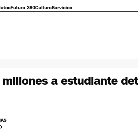
letos
Futuro 360
Cultura
Servicios
millones a estudiante det
MÁS
O