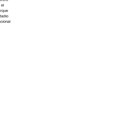
 el
arque
tadio
cional